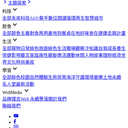
主題探索
科技
全部
未來科技
AI小幫手
數位閱讀
循環再生
智慧城市
飲食
全部
蔬食主義
剩食再用
產地到餐桌
在地好味
食在健康
走跳計畫
生活
全部
寵物日常
綠色旅遊
綠色生活
職場觀察
冷知識
自我成長
養生
保健
影視藝文
家庭兩性
銀髮樂活
運動休閒
人物故事
理財經濟
世
界文化
時尚美妝
學習
全部
綠色校園
自然體驗
生態保育
海洋守護
環境變遷
土地永續
名人堂
最新活動
WellMedia
品牌理念
Well 永續聚落
關於我們
聯絡我們