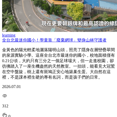
learning
全台北最迷你國小！學童靠「廢棄網球」變身山林守護者
金黃色的陽光輕柔地灑落陽明山頭，照亮了隱身在層巒疊翠間
的泉源實驗小學。這座全台北市最迷你的國小，校地面積僅有
0.21公頃，大約只有三分之一個足球場大，但一走進校園，卻
彷彿踏入了一座生機盎然的天然教室。一抬頭，能看見大冠鷲
在空中盤旋，樹上還有斑鳩正安心地築巢生蛋。大自然在這
裡，不是課本裡生硬的專有名詞，而是孩子們的日常。
2026.07.01
312
0