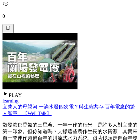
0
PLAY
learning
宜蘭人的母親河 一滴水發四次電？與生態共存 百年電廠的驚
人智慧！【Well Talk】
散發濃郁香氣的三星蔥、一年一作的稻米，是許多人對宜蘭的
第一印象。但你知道嗎？支撐這些農作生長的水資源，其實來
自一套運作超過百年的川流式水力系統。跟著鏡頭走進百年發