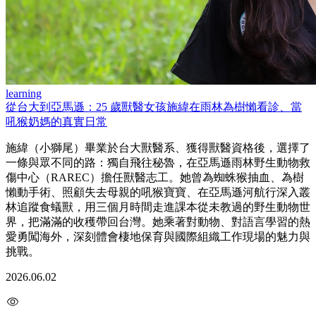
learning
從台大到亞馬遜：25 歲獸醫女孩施緯在雨林為樹懶看診、當
吼猴奶媽的真實日常
施緯（小獅尾）畢業於台大獸醫系、獲得獸醫資格後，選擇了
一條與眾不同的路：獨自飛往秘魯，在亞馬遜雨林野生動物救
傷中心（RAREC）擔任獸醫志工。她曾為蜘蛛猴抽血、為樹
懶動手術、照顧失去母親的吼猴寶寶、在亞馬遜河航行深入叢
林追蹤食蟻獸，用三個月時間走進課本從未教過的野生動物世
界，把滿滿的收穫帶回台灣。她乘著對動物、對語言學習的熱
愛勇闖海外，深刻體會棲地保育與國際組織工作現場的魅力與
挑戰。
2026.06.02