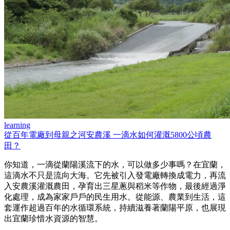
learning
從百年電廠到母親之河安農溪 一滴水如何灌溉5800公頃農
田？
你知道，一滴從蘭陽溪流下的水，可以做多少事嗎？在宜蘭，
這滴水不只是流向大海。它先被引入發電廠轉換成電力，再流
入安農溪灌溉農田，孕育出三星蔥與稻米等作物，最後經過淨
化處理，成為家家戶戶的民生用水。從能源、農業到生活，這
套運作超過百年的水循環系統，持續滋養著蘭陽平原，也展現
出宜蘭珍惜水資源的智慧。