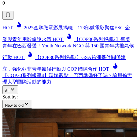
0
HOT
2025金鵰微電影展揭曉 173部微電影聚焦ESG 企
業與青年用影像說永續
HOT
【COP30系列報導2】臺美
青年在巴西發聲！Youth Network NGO 與 150 國青年共推氣候
行動
HOT
【COP30系列報導3】GSA跨洲夥伴關係建
立，強化亞非青年氣候行動與 COP 國際合作
HOT
【COP30系列報導4】現場觀點：巴西準備好了嗎？論貝倫辦
理大型國際活動的能力
All
Sort by:
New to old