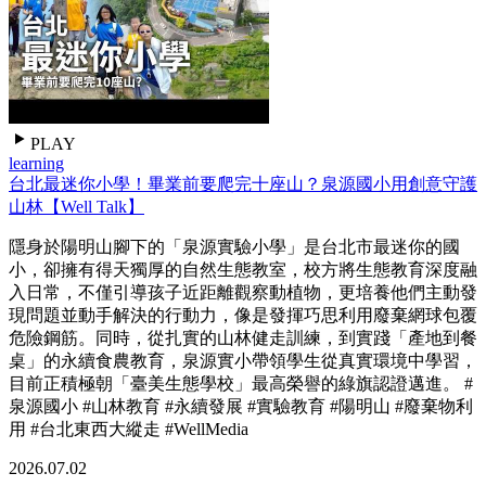
PLAY
learning
台北最迷你小學！畢業前要爬完十座山？泉源國小用創意守護
山林【Well Talk】
隱身於陽明山腳下的「泉源實驗小學」是台北市最迷你的國
小，卻擁有得天獨厚的自然生態教室，校方將生態教育深度融
入日常，不僅引導孩子近距離觀察動植物，更培養他們主動發
現問題並動手解決的行動力，像是發揮巧思利用廢棄網球包覆
危險鋼筋。同時，從扎實的山林健走訓練，到實踐「產地到餐
桌」的永續食農教育，泉源實小帶領學生從真實環境中學習，
目前正積極朝「臺美生態學校」最高榮譽的綠旗認證邁進。 #
泉源國小 #山林教育 #永續發展 #實驗教育 #陽明山 #廢棄物利
用 #台北東西大縱走 #WellMedia
2026.07.02