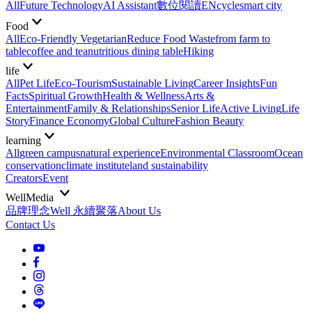
All
Future Technology
AI Assistant
數位閱讀EN
cycle
smart city
Food
All
Eco-Friendly Vegetarian
Reduce Food Waste
from farm to
table
coffee and tea
nutritious dining table
Hiking
life
All
Pet Life
Eco-Tourism
Sustainable Living
Career Insights
Fun
Facts
Spiritual Growth
Health & Wellness
Arts &
Entertainment
Family & Relationships
Senior Life
Active Living
Life
Story
Finance Economy
Global Culture
Fashion Beauty
learning
All
green campus
natural experience
Environmental Classroom
Ocean
conservation
climate institute
land sustainability
Creators
Event
WellMedia
品牌理念
Well 永續聚落
About Us
Contact Us