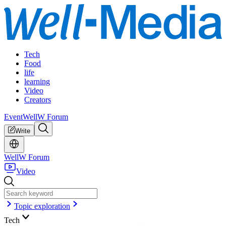
Tech
Food
life
learning
Video
Creators
Event
WellW Forum
Write
WellW Forum
Video
Topic exploration
Tech