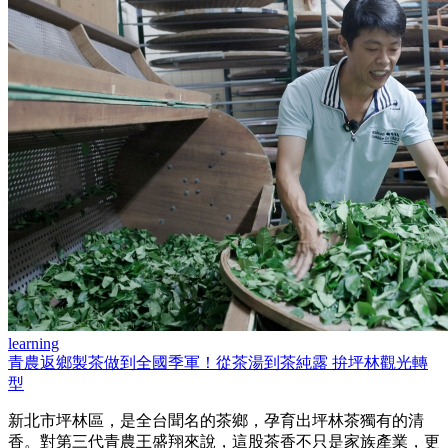
learning
青農返鄉製茶做到全國季軍！從茶湯到茶純露 拚坪林觀光轉
型
新北市坪林區，是全台聞名的茶鄉，孕育出坪林茶獨有的清
香。對第三代青農王盛翔來說，這股茶香不只是家族產業，更