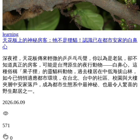
learning
天花板上的神秘房客：牠不是狸貓！認識已在都市安家的白鼻
心
深夜裡，天花板傳來輕微的乒乒乓乓聲，你以為是老鼠，卻不
知道真正的房客，可能是台灣原生的夜行動物——白鼻心。這
種俗稱「果子狸」的靈貓科動物，過去棲居在中低海拔山林，
如今已悄悄適應都市環境，在台北、台中的社區、校園與大樓
夾層中安家落戶，成為都市生態系中最神秘、也最令人驚喜的
野生鄰居之一。
2026.06.09
571
0