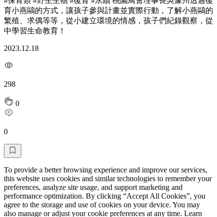
#保育類 #野生生物 #復育 #永續 桃園鳥會理事長吳豫州透過復
育小燕鷗的方式，讓孩子參與計畫並實際行動，了解小燕鷗的
繁殖、求偶等等，從小建立環境的情感，孩子們紀錄觀察，從
中學習生命教育！
2023.12.18
298
0
0
To provide a better browsing experience and improve our services,
this website uses cookies and similar technologies to remember your
preferences, analyze site usage, and support marketing and
performance optimization. By clicking “Accept All Cookies”, you
agree to the storage and use of cookies on your device. You may
also manage or adjust your cookie preferences at any time. Learn