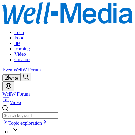
Tech
Food
life
learning
Video
Creators
Event
WellW Forum
Write
WellW Forum
Video
Topic exploration
Tech