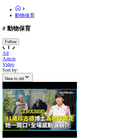
動物保育
# 動物保育
Follow
All
Article
Video
Sort by:
New to old