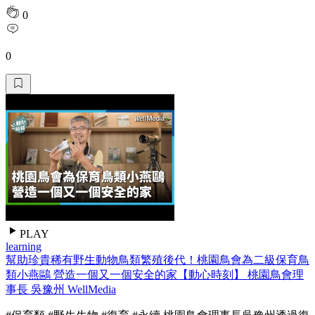
0
0
PLAY
learning
幫助珍貴稀有野生動物鳥類繁殖後代！桃園鳥會為二級保育鳥
類小燕鷗 營造一個又一個安全的家【動心時刻】 桃園鳥會理
事長 吳豫州 WellMedia