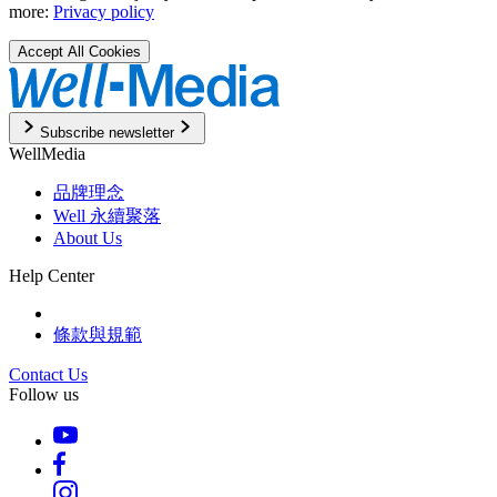
more:
Privacy policy
Accept All Cookies
Subscribe newsletter
WellMedia
品牌理念
Well 永續聚落
About Us
Help Center
條款與規範
Contact Us
Follow us