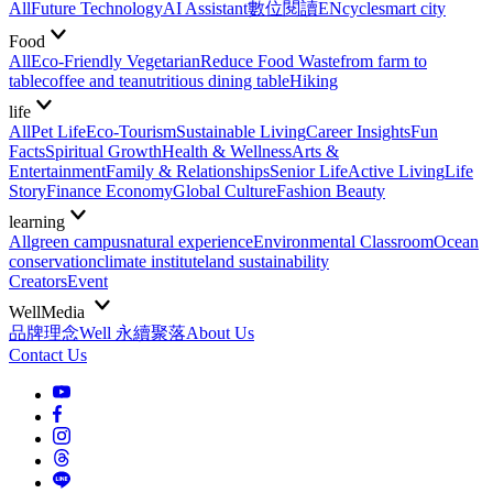
All
Future Technology
AI Assistant
數位閱讀EN
cycle
smart city
Food
All
Eco-Friendly Vegetarian
Reduce Food Waste
from farm to
table
coffee and tea
nutritious dining table
Hiking
life
All
Pet Life
Eco-Tourism
Sustainable Living
Career Insights
Fun
Facts
Spiritual Growth
Health & Wellness
Arts &
Entertainment
Family & Relationships
Senior Life
Active Living
Life
Story
Finance Economy
Global Culture
Fashion Beauty
learning
All
green campus
natural experience
Environmental Classroom
Ocean
conservation
climate institute
land sustainability
Creators
Event
WellMedia
品牌理念
Well 永續聚落
About Us
Contact Us