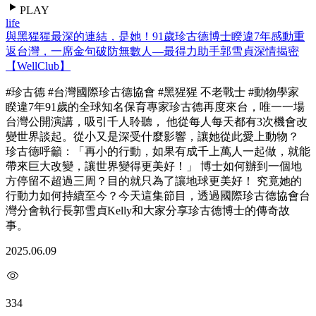
PLAY
life
與黑猩猩最深的連結，是她！91歲珍古德博士睽違7年感動重
返台灣，一席金句破防無數人—最得力助手郭雪貞深情揭密
【WellClub】
#珍古德 #台灣國際珍古德協會 #黑猩猩 不老戰士 #動物學家
睽違7年91歲的全球知名保育專家珍古德再度來台，唯一一場
台灣公開演講，吸引千人聆聽， 他從每人每天都有3次機會改
變世界談起。從小又是深受什麼影響，讓她從此愛上動物？
珍古德呼籲：「再小的行動，如果有成千上萬人一起做，就能
帶來巨大改變，讓世界變得更美好！」 博士如何辦到一個地
方停留不超過三周？目的就只為了讓地球更美好！ 究竟她的
行動力如何持續至今？今天這集節目，透過國際珍古德協會台
灣分會執行長郭雪貞Kelly和大家分享珍古德博士的傳奇故
事。
2025.06.09
334