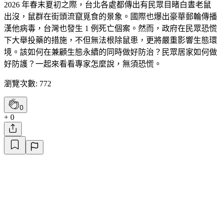
2026 年春末夏初之際，台北各處都傳出有民眾目睹白晝老鼠
出沒，鼠群在街頭流竄覓食的景象。國際也爆出豪華郵輪傳播
漢他病毒，台灣也發生 1 例死亡個案。然而，政府在民眾恐慌
下大舉投藥的措施，不但無法根除鼠患，更將嚴重影響生態環
境。該如何在兼顧生態永續的同時做好防治？民眾居家如何做
好防護？一起來看看專家怎麼說，無須恐慌。
瀏覽次數: 772
0
+ 0