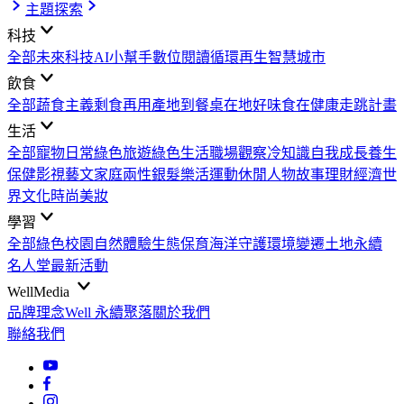
主題探索
科技
全部
未來科技
AI小幫手
數位閱讀
循環再生
智慧城市
飲食
全部
蔬食主義
剩食再用
產地到餐桌
在地好味
食在健康
走跳計畫
生活
全部
寵物日常
綠色旅遊
綠色生活
職場觀察
冷知識
自我成長
養生
保健
影視藝文
家庭兩性
銀髮樂活
運動休閒
人物故事
理財經濟
世
界文化
時尚美妝
學習
全部
綠色校園
自然體驗
生態保育
海洋守護
環境變遷
土地永續
名人堂
最新活動
WellMedia
品牌理念
Well 永續聚落
關於我們
聯絡我們