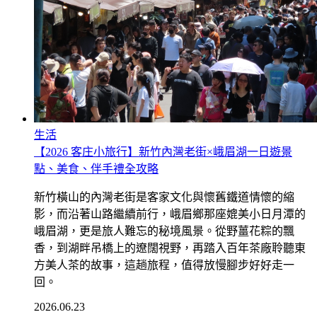
生活
【2026 客庄小旅行】新竹內灣老街×峨眉湖一日遊景
點、美食、伴手禮全攻略
新竹橫山的內灣老街是客家文化與懷舊鐵道情懷的縮
影，而沿著山路繼續前行，峨眉鄉那座媲美小日月潭的
峨眉湖，更是旅人難忘的秘境風景。從野薑花粽的飄
香，到湖畔吊橋上的遼闊視野，再踏入百年茶廠聆聽東
方美人茶的故事，這趟旅程，值得放慢腳步好好走一
回。
2026.06.23