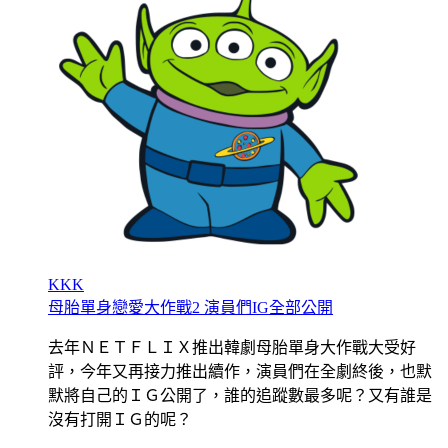
KKK
母胎單身戀愛大作戰2 演員們IG全部公開
去年ＮＥＴＦＬＩＸ推出韓劇母胎單身大作戰大受好
評，今年又再接力推出續作，演員們在全劇終後，也默
默將自己的ＩＧ公開了，誰的追蹤數最多呢？又有誰是
沒有打開ＩＧ的呢？