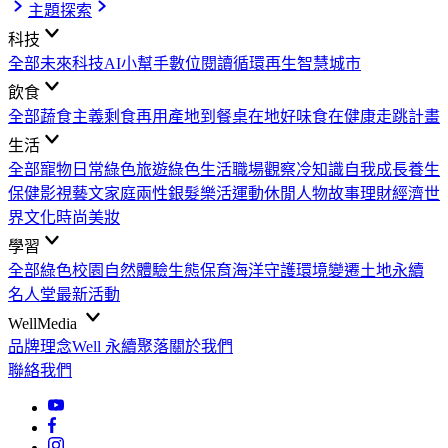
主題探索
科技
全部
未來科技
AI小幫手
數位閱讀
循環再生
智慧城市
飲食
全部
蔬食主義
剩食再用
產地到餐桌
在地好味
食在健康
走跳計畫
生活
全部
寵物日常
綠色旅遊
綠色生活
職場觀察
冷知識
自我成長
養生
保健
影視藝文
家庭兩性
銀髮樂活
運動休閒
人物故事
理財經濟
世
界文化
時尚美妝
學習
全部
綠色校園
自然體驗
生態保育
海洋守護
環境變遷
土地永續
名人堂
最新活動
WellMedia
品牌理念
Well 永續聚落
關於我們
聯絡我們