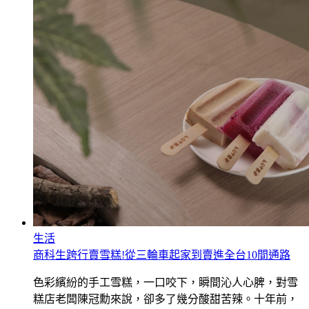
生活
商科生跨行賣雪糕!從三輪車起家到賣進全台10間通路
色彩繽紛的手工雪糕，一口咬下，瞬間沁人心脾，對雪
糕店老闆陳冠勳來說，卻多了幾分酸甜苦辣。十年前，