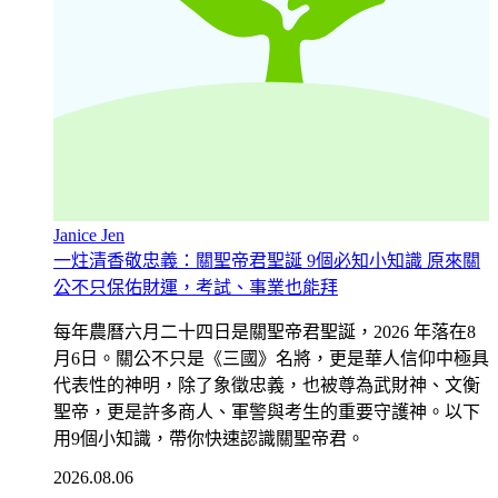
Janice Jen
一炷清香敬忠義：關聖帝君聖誕 9個必知小知識 原來關
公不只保佑財運，考試、事業也能拜
每年農曆六月二十四日是關聖帝君聖誕，2026 年落在8
月6日。關公不只是《三國》名將，更是華人信仰中極具
代表性的神明，除了象徵忠義，也被尊為武財神、文衡
聖帝，更是許多商人、軍警與考生的重要守護神。以下
用9個小知識，帶你快速認識關聖帝君。
2026.08.06