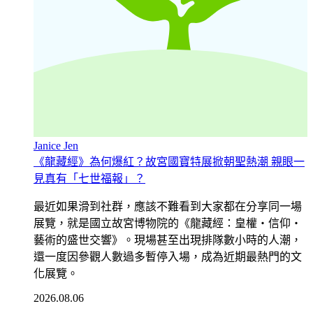
Janice Jen
《龍藏經》為何爆紅？故宮國寶特展掀朝聖熱潮 親眼一
見真有「七世福報」？
最近如果滑到社群，應該不難看到大家都在分享同一場
展覽，就是國立故宮博物院的《龍藏經：皇權・信仰・
藝術的盛世交響》。現場甚至出現排隊數小時的人潮，
還一度因參觀人數過多暫停入場，成為近期最熱門的文
化展覽。
2026.08.06