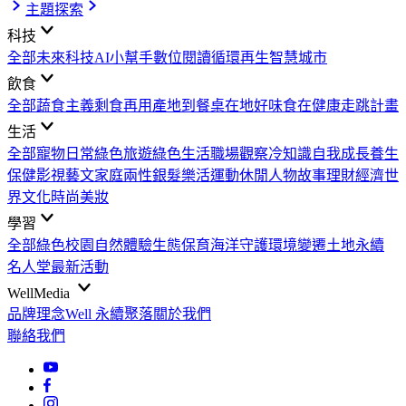
主題探索
科技
全部
未來科技
AI小幫手
數位閱讀
循環再生
智慧城市
飲食
全部
蔬食主義
剩食再用
產地到餐桌
在地好味
食在健康
走跳計畫
生活
全部
寵物日常
綠色旅遊
綠色生活
職場觀察
冷知識
自我成長
養生
保健
影視藝文
家庭兩性
銀髮樂活
運動休閒
人物故事
理財經濟
世
界文化
時尚美妝
學習
全部
綠色校園
自然體驗
生態保育
海洋守護
環境變遷
土地永續
名人堂
最新活動
WellMedia
品牌理念
Well 永續聚落
關於我們
聯絡我們