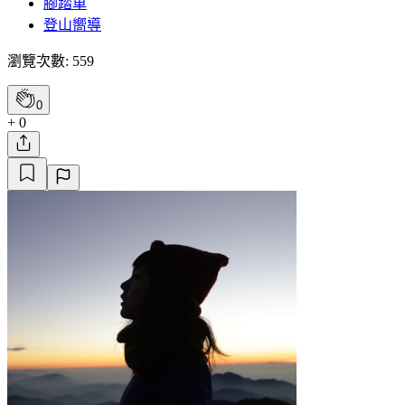
腳踏車
登山嚮導
瀏覽次數: 559
0
+ 0