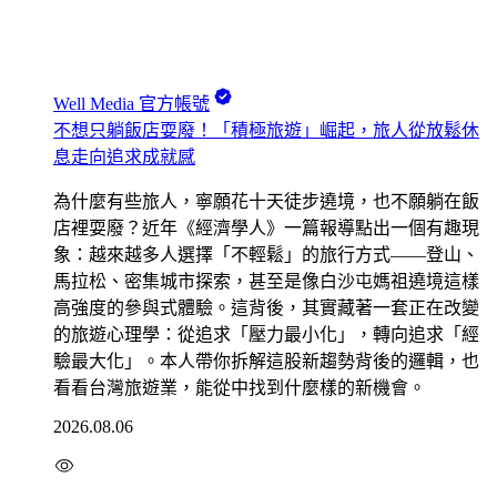
Well Media 官方帳號
不想只躺飯店耍廢！「積極旅遊」崛起，旅人從放鬆休
息走向追求成就感
為什麼有些旅人，寧願花十天徒步遶境，也不願躺在飯
店裡耍廢？近年《經濟學人》一篇報導點出一個有趣現
象：越來越多人選擇「不輕鬆」的旅行方式——登山、
馬拉松、密集城市探索，甚至是像白沙屯媽祖遶境這樣
高強度的參與式體驗。這背後，其實藏著一套正在改變
的旅遊心理學：從追求「壓力最小化」，轉向追求「經
驗最大化」。本人帶你拆解這股新趨勢背後的邏輯，也
看看台灣旅遊業，能從中找到什麼樣的新機會。
2026.08.06