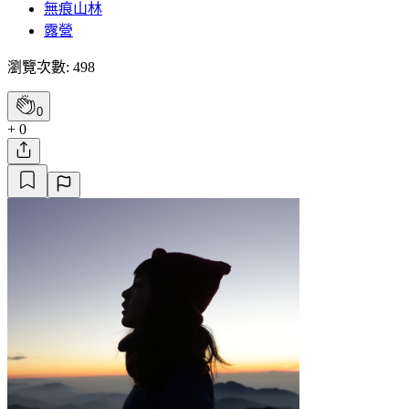
無痕山林
露營
瀏覽次數: 498
0
+ 0