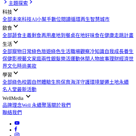
主題探索
科技
全部
未來科技
AI小幫手
數位閱讀
循環再生
智慧城市
飲食
全部
蔬食主義
剩食再用
產地到餐桌
在地好味
食在健康
走跳計畫
生活
全部
寵物日常
綠色旅遊
綠色生活
職場觀察
冷知識
自我成長
養生
保健
影視藝文
家庭兩性
銀髮樂活
運動休閒
人物故事
理財經濟
世
界文化
時尚美妝
學習
全部
綠色校園
自然體驗
生態保育
海洋守護
環境變遷
土地永續
名人堂
最新活動
WellMedia
品牌理念
Well 永續聚落
關於我們
聯絡我們