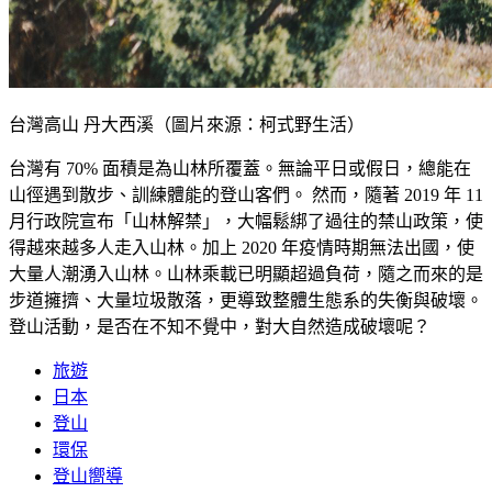
台灣高山 丹大西溪（圖片來源：柯式野生活）
台灣有 70% 面積是為山林所覆蓋。無論平日或假日，總能在
山徑遇到散步、訓練體能的登山客們。 然而，隨著 2019 年 11
月行政院宣布「山林解禁」，大幅鬆綁了過往的禁山政策，使
得越來越多人走入山林。加上 2020 年疫情時期無法出國，使
大量人潮湧入山林。山林乘載已明顯超過負荷，隨之而來的是
步道擁擠、大量垃圾散落，更導致整體生態系的失衡與破壞。
登山活動，是否在不知不覺中，對大自然造成破壞呢？
旅遊
日本
登山
環保
登山嚮導