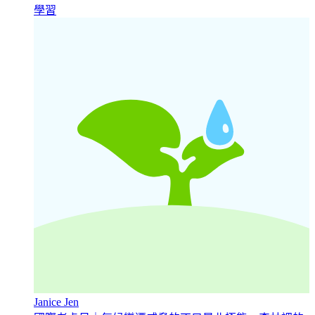
學習
Janice Jen