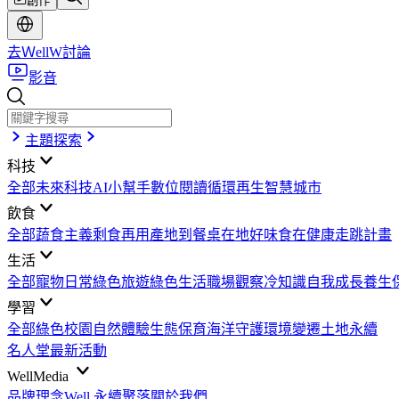
創作
去ＷellW討論
影音
主題探索
科技
全部
未來科技
AI小幫手
數位閱讀
循環再生
智慧城市
飲食
全部
蔬食主義
剩食再用
產地到餐桌
在地好味
食在健康
走跳計畫
生活
全部
寵物日常
綠色旅遊
綠色生活
職場觀察
冷知識
自我成長
養生
學習
全部
綠色校園
自然體驗
生態保育
海洋守護
環境變遷
土地永續
名人堂
最新活動
WellMedia
品牌理念
Well 永續聚落
關於我們