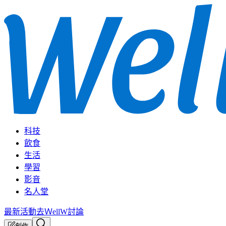
科技
飲食
生活
學習
影音
名人堂
最新活動
去ＷellW討論