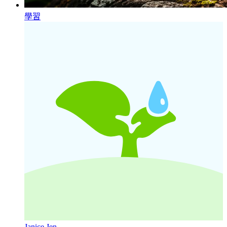
學習
Janice Jen