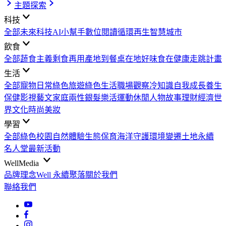
主題探索
科技
全部
未來科技
AI小幫手
數位閱讀
循環再生
智慧城市
飲食
全部
蔬食主義
剩食再用
產地到餐桌
在地好味
食在健康
走跳計畫
生活
全部
寵物日常
綠色旅遊
綠色生活
職場觀察
冷知識
自我成長
養生
保健
影視藝文
家庭兩性
銀髮樂活
運動休閒
人物故事
理財經濟
世
界文化
時尚美妝
學習
全部
綠色校園
自然體驗
生態保育
海洋守護
環境變遷
土地永續
名人堂
最新活動
WellMedia
品牌理念
Well 永續聚落
關於我們
聯絡我們