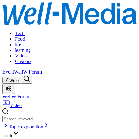
Tech
Food
life
learning
Video
Creators
Event
WellW Forum
Write
WellW Forum
Video
Topic exploration
Tech