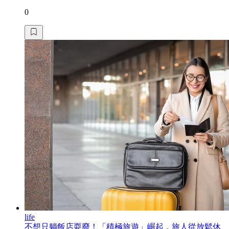
0
life
不想只躺飯店耍廢！「積極旅遊」崛起，旅人從放鬆休