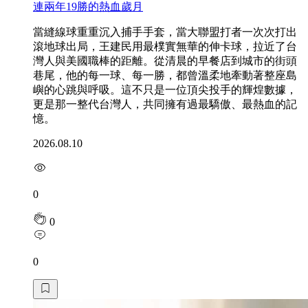
連兩年19勝的熱血歲月
當縫線球重重沉入捕手手套，當大聯盟打者一次次打出
滾地球出局，王建民用最樸實無華的伸卡球，拉近了台
灣人與美國職棒的距離。從清晨的早餐店到城市的街頭
巷尾，他的每一球、每一勝，都曾溫柔地牽動著整座島
嶼的心跳與呼吸。這不只是一位頂尖投手的輝煌數據，
更是那一整代台灣人，共同擁有過最驕傲、最熱血的記
憶。
2026.08.10
0
0
0