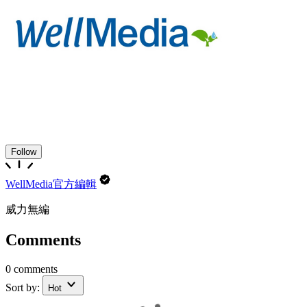
Follow
WellMedia官方編輯
威力無編
Comments
0 comments
Sort by:
Hot