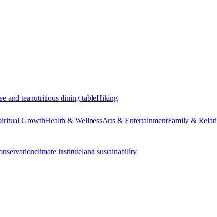
ee and tea
nutritious dining table
Hiking
piritual Growth
Health & Wellness
Arts & Entertainment
Family & Relati
onservation
climate institute
land sustainability