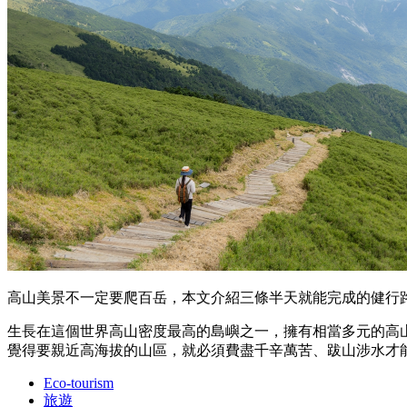
高山美景不一定要爬百岳，本文介紹三條半天就能完成的健行路線。（圖
生長在這個世界高山密度最高的島嶼之一，擁有相當多元的高山環
覺得要親近高海拔的山區，就必須費盡千辛萬苦、跋山涉水才
Eco-tourism
旅遊