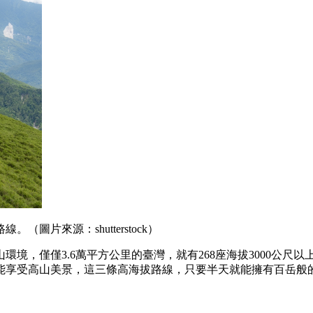
片來源：shutterstock）
境，僅僅3.6萬平方公里的臺灣，就有268座海拔3000公尺
能享受高山美景，這三條高海拔路線，只要半天就能擁有百岳般