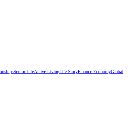
onships
Senior Life
Active Living
Life Story
Finance Economy
Global