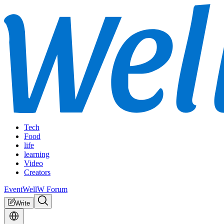
Tech
Food
life
learning
Video
Creators
Event
WellW Forum
Write