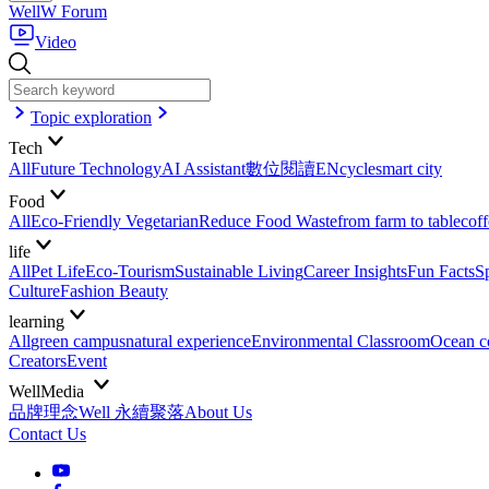
WellW Forum
Video
Topic exploration
Tech
All
Future Technology
AI Assistant
數位閱讀EN
cycle
smart city
Food
All
Eco-Friendly Vegetarian
Reduce Food Waste
from farm to table
coff
life
All
Pet Life
Eco-Tourism
Sustainable Living
Career Insights
Fun Facts
S
Culture
Fashion Beauty
learning
All
green campus
natural experience
Environmental Classroom
Ocean c
Creators
Event
WellMedia
品牌理念
Well 永續聚落
About Us
Contact Us