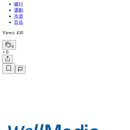
健行
運動
步道
百岳
Views: 430
0
+ 0