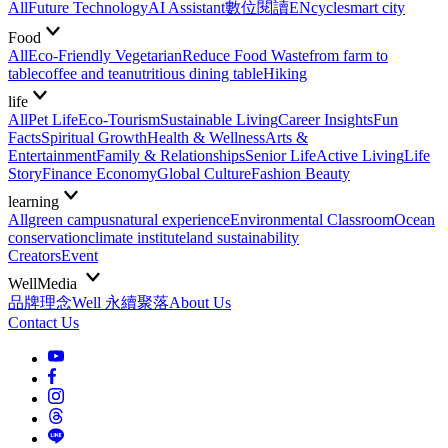
All
Future Technology
AI Assistant
數位閱讀EN
cycle
smart city
Food
All
Eco-Friendly Vegetarian
Reduce Food Waste
from farm to
table
coffee and tea
nutritious dining table
Hiking
life
All
Pet Life
Eco-Tourism
Sustainable Living
Career Insights
Fun
Facts
Spiritual Growth
Health & Wellness
Arts &
Entertainment
Family & Relationships
Senior Life
Active Living
Life
Story
Finance Economy
Global Culture
Fashion Beauty
learning
All
green campus
natural experience
Environmental Classroom
Ocean
conservation
climate institute
land sustainability
Creators
Event
WellMedia
品牌理念
Well 永續聚落
About Us
Contact Us