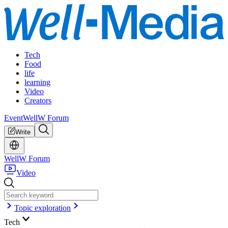
Tech
Food
life
learning
Video
Creators
Event
WellW Forum
Write
WellW Forum
Video
Topic exploration
Tech