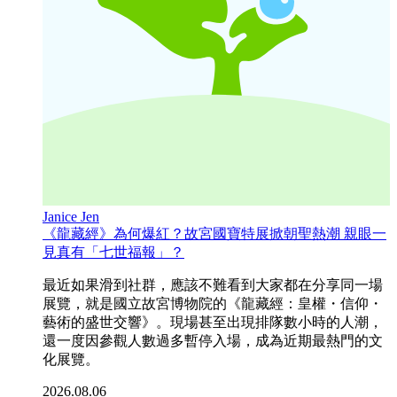
Janice Jen
《龍藏經》為何爆紅？故宮國寶特展掀朝聖熱潮 親眼一
見真有「七世福報」？
最近如果滑到社群，應該不難看到大家都在分享同一場
展覽，就是國立故宮博物院的《龍藏經：皇權・信仰・
藝術的盛世交響》。現場甚至出現排隊數小時的人潮，
還一度因參觀人數過多暫停入場，成為近期最熱門的文
化展覽。
2026.08.06