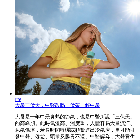
life
大暑三伏天，中醫教喝「伏茶」解中暑
大暑是一年中最炎熱的節氣，也是中醫所說「三伏天」
的高峰期。此時氣溫高、濕度重，人體容易大量流汗、
耗氣傷津，若長時間曝曬或頻繁進出冷氣房，更可能引
發中暑、倦怠、頭暈及腸胃不適。中醫認為，大暑養生