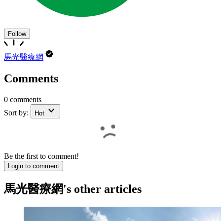
Follow
馬光醫療網
Comments
0 comments
Sort by:
Hot
Be the first to comment!
Login to comment
馬光醫療網
's other articles