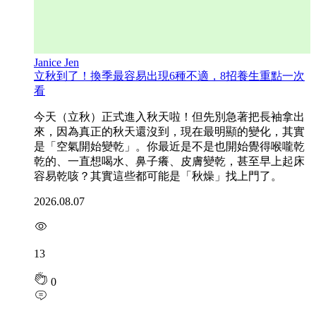
Janice Jen
立秋到了！換季最容易出現6種不適，8招養生重點一次
看
今天（立秋）正式進入秋天啦！但先別急著把長袖拿出
來，因為真正的秋天還沒到，現在最明顯的變化，其實
是「空氣開始變乾」。你最近是不是也開始覺得喉嚨乾
乾的、一直想喝水、鼻子癢、皮膚變乾，甚至早上起床
容易乾咳？其實這些都可能是「秋燥」找上門了。
2026.08.07
13
0