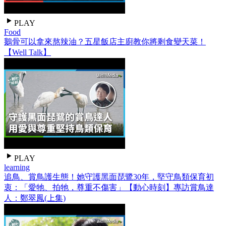
PLAY
Food
鵝骨可以拿來熬辣油？五星飯店主廚教你將剩食變天菜！
【Well Talk】
PLAY
learning
追鳥、賞鳥護生態！她守護黑面琵鷺30年，堅守鳥類保育初
衷：「愛牠、拍牠，尊重不傷害」【動心時刻】專訪賞鳥達
人：鄭翠鳳(上集)