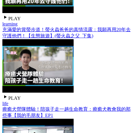
PLAY
learning
充滿愛的賞螢步道！螢火蟲爸爸的真情流露：我願再用20年去
守護他們！【生態旅遊】(螢火蟲之父_下集)
PLAY
life
療癒犬營隊體驗！陪孩子走一趟生命教育：療癒犬教會我的那
些事【我的毛朋友】EP1