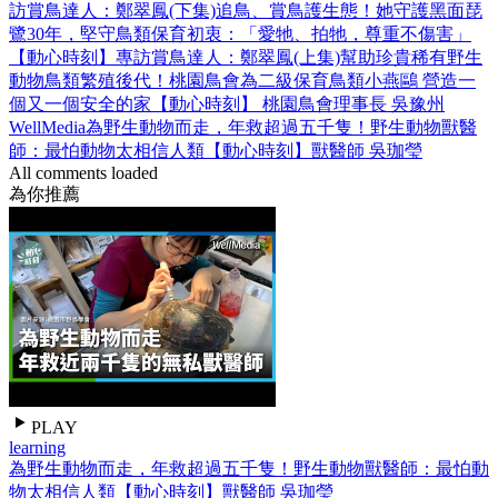
訪賞鳥達人：鄭翠鳳(下集)
追鳥、賞鳥護生態！她守護黑面琵
鷺30年，堅守鳥類保育初衷：「愛牠、拍牠，尊重不傷害」
【動心時刻】專訪賞鳥達人：鄭翠鳳(上集)
幫助珍貴稀有野生
動物鳥類繁殖後代！桃園鳥會為二級保育鳥類小燕鷗 營造一
個又一個安全的家【動心時刻】 桃園鳥會理事長 吳豫州
WellMedia
為野生動物而走，年救超過五千隻！野生動物獸醫
師：最怕動物太相信人類【動心時刻】獸醫師 吳珈瑩
All comments loaded
為你推薦
PLAY
learning
為野生動物而走，年救超過五千隻！野生動物獸醫師：最怕動
物太相信人類【動心時刻】獸醫師 吳珈瑩