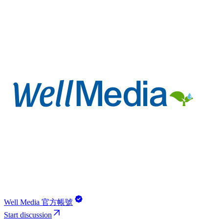
Well Media 官方帳號
Start discussion