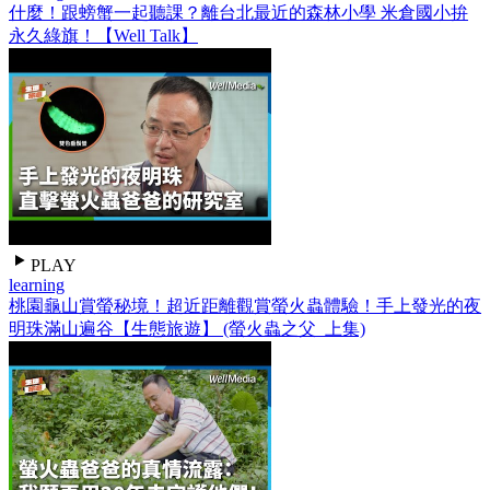
什麼！跟螃蟹一起聽課？離台北最近的森林小學 米倉國小拚
永久綠旗！【Well Talk】
PLAY
learning
桃園龜山賞螢秘境！超近距離觀賞螢火蟲體驗！手上發光的夜
明珠滿山遍谷【生態旅遊】 (螢火蟲之父_上集)