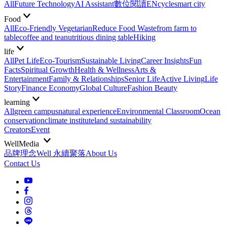
All
Future Technology
AI Assistant
數位閱讀EN
cycle
smart city
Food
All
Eco-Friendly Vegetarian
Reduce Food Waste
from farm to
table
coffee and tea
nutritious dining table
Hiking
life
All
Pet Life
Eco-Tourism
Sustainable Living
Career Insights
Fun
Facts
Spiritual Growth
Health & Wellness
Arts &
Entertainment
Family & Relationships
Senior Life
Active Living
Life
Story
Finance Economy
Global Culture
Fashion Beauty
learning
All
green campus
natural experience
Environmental Classroom
Ocean
conservation
climate institute
land sustainability
Creators
Event
WellMedia
品牌理念
Well 永續聚落
About Us
Contact Us