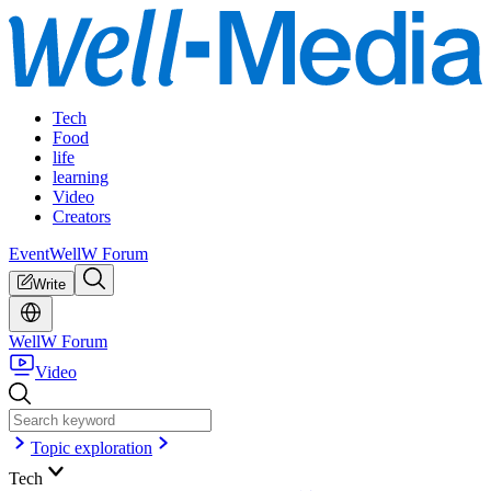
Tech
Food
life
learning
Video
Creators
Event
WellW Forum
Write
WellW Forum
Video
Topic exploration
Tech