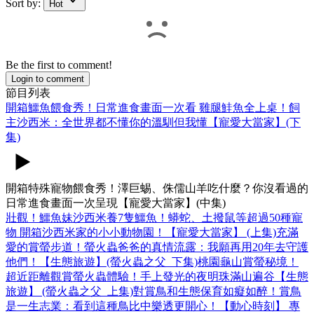
Sort by:
Hot
Be the first to comment!
Login to comment
節目列表
開箱鱷魚餵食秀！日常進食畫面一次看 雞腿鮭魚全上桌！飼
主沙西米：全世界都不懂你的溫馴但我懂【寵愛大當家】(下
集)
開箱特殊寵物餵食秀！澤巨蜴、侏儒山羊吃什麼？你沒看過的
日常進食畫面一次呈現【寵愛大當家】(中集)
壯觀！鱷魚妹沙西米養7隻鱷魚！蟒蛇、土撥鼠等超過50種寵
物 開箱沙西米家的小小動物園！【寵愛大當家】 (上集)
充滿
愛的賞螢步道！螢火蟲爸爸的真情流露：我願再用20年去守護
他們！【生態旅遊】(螢火蟲之父_下集)
桃園龜山賞螢秘境！
超近距離觀賞螢火蟲體驗！手上發光的夜明珠滿山遍谷【生態
旅遊】 (螢火蟲之父_上集)
對賞鳥和生態保育如癡如醉！賞鳥
是一生志業：看到這種鳥比中樂透更開心！【動心時刻】 專