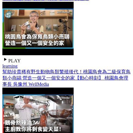
PLAY
learning
幫助珍貴稀有野生動物鳥類繁殖後代！桃園鳥會為二級保育鳥
類小燕鷗 營造一個又一個安全的家【動心時刻】 桃園鳥會理
事長 吳豫州 WellMedia