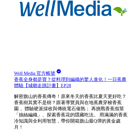
Well Media 官方帳號
香蕉全身都是寶？從料理到編織的驚人進化！一日蕉農
體驗【城鄉走跳計畫】EP28
解密旗山的香蕉傳奇！原來冬天的香蕉比夏天更好吃？
香蕉樹其實不是樹？跟著導覽員與在地蕉農穿梭香蕉
園， 體驗硬派採收與傳統電石催熟； 再挑戰香蕉假莖
「抽絲編織」、探索香蕉花的隱藏吃法。 用滿滿的香蕉
冷知識與全利用智慧，帶你開箱旗山最Q彈的黃金歲
月！