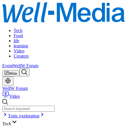
Tech
Food
life
learning
Video
Creators
Event
WellW Forum
Write
WellW Forum
Video
Topic exploration
Tech