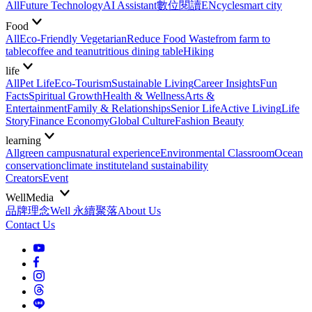
All
Future Technology
AI Assistant
數位閱讀EN
cycle
smart city
Food
All
Eco-Friendly Vegetarian
Reduce Food Waste
from farm to
table
coffee and tea
nutritious dining table
Hiking
life
All
Pet Life
Eco-Tourism
Sustainable Living
Career Insights
Fun
Facts
Spiritual Growth
Health & Wellness
Arts &
Entertainment
Family & Relationships
Senior Life
Active Living
Life
Story
Finance Economy
Global Culture
Fashion Beauty
learning
All
green campus
natural experience
Environmental Classroom
Ocean
conservation
climate institute
land sustainability
Creators
Event
WellMedia
品牌理念
Well 永續聚落
About Us
Contact Us