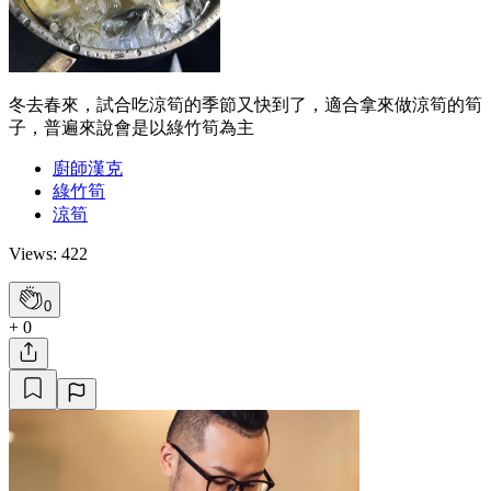
冬去春來，試合吃涼筍的季節又快到了，適合拿來做涼筍的筍
子，普遍來說會是以綠竹筍為主
廚師漢克
綠竹筍
涼筍
Views: 422
0
+ 0