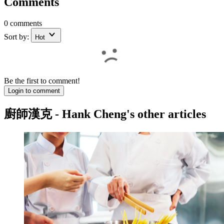
Comments
0 comments
Sort by:
Hot
Be the first to comment!
Login to comment
廚師漢克 - Hank Cheng
's other articles