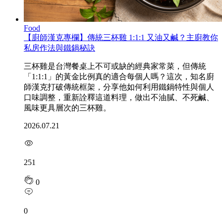
Food
【廚師漢克專欄】傳統三杯雞 1:1:1 又油又鹹？主廚教你
私房作法與鐵鍋秘訣
三杯雞是台灣餐桌上不可或缺的經典家常菜，但傳統
「1:1:1」的黃金比例真的適合每個人嗎？這次，知名廚
師漢克打破傳統框架，分享他如何利用鐵鍋特性與個人
口味調整，重新詮釋這道料理，做出不油膩、不死鹹、
風味更具層次的三杯雞。
2026.07.21
251
0
0