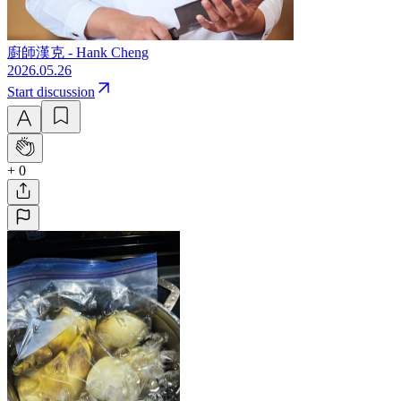
廚師漢克 - Hank Cheng
2026.05.26
Start discussion
+ 0