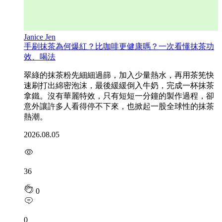
Janice Jen
手刷抹茶為何爆紅？比咖啡更健康嗎？一次看懂抹茶功
效、喝法
翠綠的抹茶粉先細細過篩，加入少量熱水，再用茶筅快
速刷打出綿密泡沫，最後緩緩倒入牛奶，完成一杯抹茶
拿鐵。沒有華麗特效，只有短短一分鐘的製作過程，卻
意外讓許多人看得停不下來，也掀起一股全球性的抹茶
熱潮。
2026.08.05
36
0
0