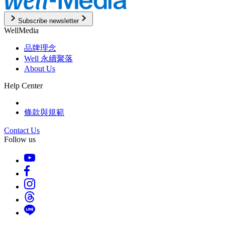
Subscribe newsletter
WellMedia
品牌理念
Well 永續聚落
About Us
Help Center
條款與規範
Contact Us
Follow us