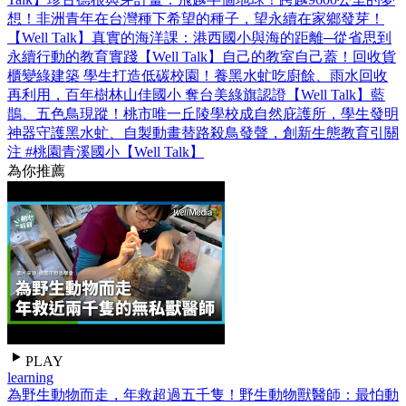
想！非洲青年在台灣種下希望的種子，望永續在家鄉發芽！
【Well Talk】
真實的海洋課：港西國小與海的距離─從省思到
永續行動的教育實踐【Well Talk】
自己的教室自己蓋！回收貨
櫃變綠建築 學生打造低碳校園！養黑水虻吃廚餘、雨水回收
再利用，百年樹林山佳國小 奪台美綠旗認證【Well Talk】
藍
鵲、五色鳥現蹤！桃市唯一丘陵學校成自然庇護所，學生發明
神器守護黑水虻、自製動畫替路殺鳥發聲，創新生態教育引關
注 #桃園青溪國小【Well Talk】
為你推薦
PLAY
learning
為野生動物而走，年救超過五千隻！野生動物獸醫師：最怕動