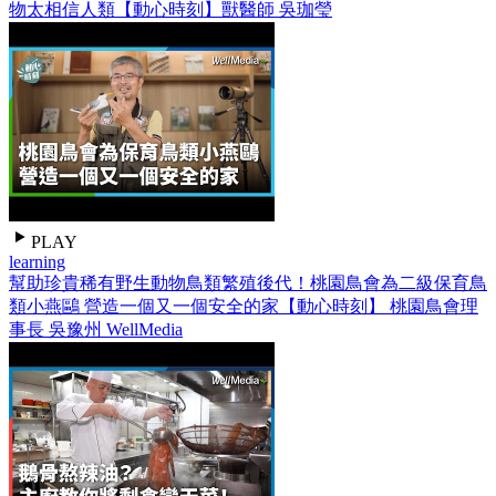
物太相信人類【動心時刻】獸醫師 吳珈瑩
PLAY
learning
幫助珍貴稀有野生動物鳥類繁殖後代！桃園鳥會為二級保育鳥
類小燕鷗 營造一個又一個安全的家【動心時刻】 桃園鳥會理
事長 吳豫州 WellMedia