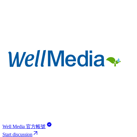
Well Media 官方帳號
Start discussion