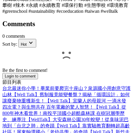
攀樹 #辣木 #永續 #永續教育 #環保行動 #生態學校 #環境教育
#greenschool #sustainability #ecoeducation #taiwan #welltalk
Comments
0 comments
Sort by:
Hot
Be the first to comment!
Login to comment
節目列表
台北最迷你小學！畢業前要爬完十座山？泉源國小用創意守護
山林【Well Talk】
舊制服竟能變餐盤？揭秘「循環設計」如何
讓廢棄物重獲新生！【Well Talk】
宜蘭人的母親河 一滴水發
四次電？與生態共存 百年電廠的驚人智慧！【Well Talk】
從
800年神木看世界！南投平頂國小超酷森林課 在樹冠層學歷
史、練專注【WellTalk】
大安森林公園30年蛻變！從臭味泥巴
地到「台北之肺」的奇蹟【Well Talk】
靠實驗教育翻轉超高齡
社區！屏東餉潭國小「老幼共學」的奇蹟【Well Talk】
新竹走