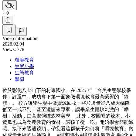
0
+ 0
Video information
2026.02.04
Views: 778
環境教育
生態小學
生態教育
攀樹
位於彰化八卦山下的村東國小，在 2025 年「台美生態學校夥
伴」評選中，成功奪下第一面象徵環境教育最高榮譽的「綠
旗」。 校方讓學生親手做資源回收，將垃圾量從八成大幅降
低至一成不到；甚至還請來專家，讓畢業生體驗刺激的「攀
樹」活動，由高處俯瞰森林美學。 此外，校園裡的辣木、小
黃瓜也成為食農教育的食材，讓孩子從「吃」開始學會節能減
碳。接下來透過鏡頭，帶您看這群孩子如何將「環境教育」內
化成最永續的生活態度。 #村東國小 #綠旗 #生態教育 #彰化 #