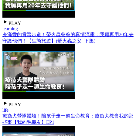
PLAY
learning
充滿愛的賞螢步道！螢火蟲爸爸的真情流露：我願再用20年去
守護他們！【生態旅遊】(螢火蟲之父_下集)
PLAY
life
療癒犬營隊體驗！陪孩子走一趟生命教育：療癒犬教會我的那
些事【我的毛朋友】EP1