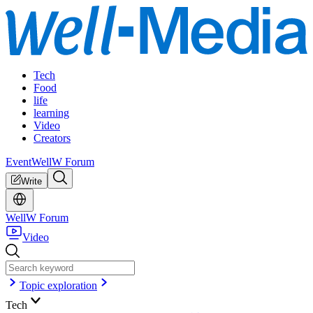
Tech
Food
life
learning
Video
Creators
Event
WellW Forum
Write
WellW Forum
Video
Topic exploration
Tech