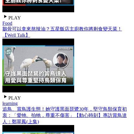
PLAY
Food
鵝骨可以拿來熬辣油？五星飯店主廚教你將剩食變天菜！
【Well Talk】
PLAY
learning
追鳥、賞鳥護生態！她守護黑面琵鷺30年，堅守鳥類保育初
衷：「愛牠、拍牠，尊重不傷害」【動心時刻】專訪賞鳥達
人：鄭翠鳳(上集)