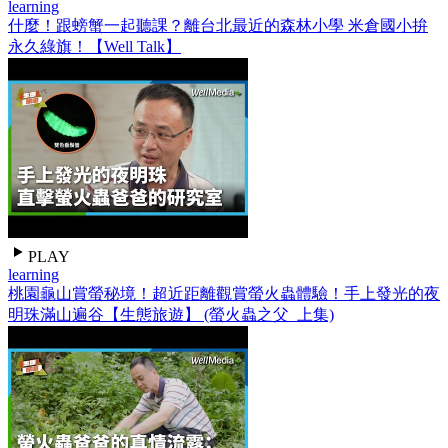
learning
什麼！跟螃蟹一起聽課？離台北最近的森林小學 米倉國小拚
永久綠旗！【Well Talk】
PLAY
learning
桃園龜山賞螢秘境！超近距離觀賞螢火蟲體驗！手上發光的夜
明珠滿山遍谷【生態旅遊】 (螢火蟲之父_上集)