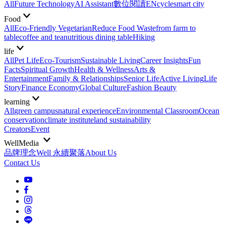
All
Future Technology
AI Assistant
數位閱讀EN
cycle
smart city
Food
All
Eco-Friendly Vegetarian
Reduce Food Waste
from farm to
table
coffee and tea
nutritious dining table
Hiking
life
All
Pet Life
Eco-Tourism
Sustainable Living
Career Insights
Fun
Facts
Spiritual Growth
Health & Wellness
Arts &
Entertainment
Family & Relationships
Senior Life
Active Living
Life
Story
Finance Economy
Global Culture
Fashion Beauty
learning
All
green campus
natural experience
Environmental Classroom
Ocean
conservation
climate institute
land sustainability
Creators
Event
WellMedia
品牌理念
Well 永續聚落
About Us
Contact Us