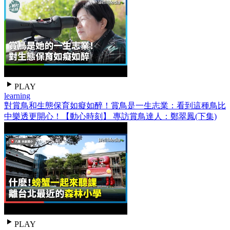
PLAY
learning
對賞鳥和生態保育如癡如醉！賞鳥是一生志業：看到這種鳥比
中樂透更開心！【動心時刻】 專訪賞鳥達人：鄭翠鳳(下集)
PLAY