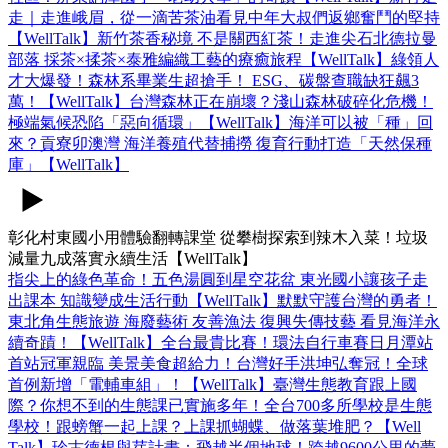
走｜走進峨眉，從一滴苦茶油看見中年大叔們返鄉奮鬥的堅持
【WellTalk】
新竹茶香秘境 不是關西紅茶！走進尖石北德拉曼
部落 採茶×揉茶×泰雅編織工藝的療癒旅程【WellTalk】
綠領人
才大爆發！森林系畢業生超搶手！ ESG、碳盤查職缺狂飆3
萬！【WellTalk】
台灣森林正在崩壞？淺山森林破碎化危機！
極端氣候恐陷「惡向循環」【WellTalk】
海洋可以被「種」回
來？貢寮卯澳灣 海洋養殖代替捕撈 復育行動打造「天然保種
庫」【WellTalk】
彰化村東國小用體驗翻轉課堂 從攀樹探索到辣木入菜！垃圾
減量九成落實永續生活【WellTalk】
指尖上的綠色革命！五色湯圓到星空花盆 東光國小讓孩子走
出課本 知識變成生活行動【WellTalk】
默默守護台灣的勇者！
東北角生態旅遊 海廢藝術 友善漁法 復興失傳技藝 看見海洋永
續奇蹟！【WellTalk】
全台最貴比賽！環法自行車賽日月潭站
首站冠軍親臨 美景美食超給力！台灣好手洪坤弘奪冠！全球
首例新增「電輔車組」！【WellTalk】
臺灣生態教育跟上國
際？你想不到的生態課已實施多年！全台700多所學校是生態
學校！跟螃蟹一起上課？上課抓蝴蝶、做落葉堆肥？【Well
Talk】
珍古德根與芽計畫：飛越半個地球！跨越9600公里的夢