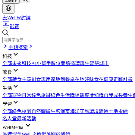
創作
去ＷellW討論
影音
主題探索
科技
全部
未來科技
AI小幫手
數位閱讀
循環再生
智慧城市
飲食
全部
蔬食主義
剩食再用
產地到餐桌
在地好味
食在健康
走跳計畫
生活
全部
寵物日常
綠色旅遊
綠色生活
職場觀察
冷知識
自我成長
養生
學習
全部
綠色校園
自然體驗
生態保育
海洋守護
環境變遷
土地永續
名人堂
最新活動
WellMedia
品牌理念
Well 永續聚落
關於我們