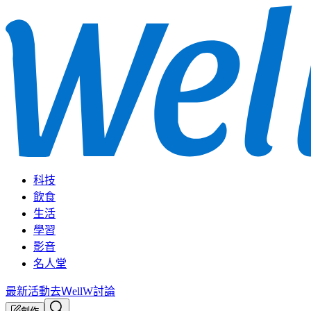
科技
飲食
生活
學習
影音
名人堂
最新活動
去ＷellW討論