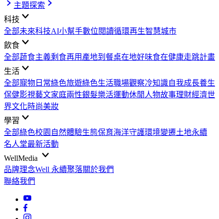
主題探索
科技
全部
未來科技
AI小幫手
數位閱讀
循環再生
智慧城市
飲食
全部
蔬食主義
剩食再用
產地到餐桌
在地好味
食在健康
走跳計畫
生活
全部
寵物日常
綠色旅遊
綠色生活
職場觀察
冷知識
自我成長
養生
保健
影視藝文
家庭兩性
銀髮樂活
運動休閒
人物故事
理財經濟
世
界文化
時尚美妝
學習
全部
綠色校園
自然體驗
生態保育
海洋守護
環境變遷
土地永續
名人堂
最新活動
WellMedia
品牌理念
Well 永續聚落
關於我們
聯絡我們