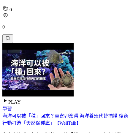
0
0
PLAY
學習
海洋可以被「種」回來？貢寮卯澳灣 海洋養殖代替捕撈 復育
行動打造「天然保種庫」【WellTalk】