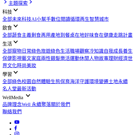
主題探索
科技
全部
未來科技
AI小幫手
數位閱讀
循環再生
智慧城市
飲食
全部
蔬食主義
剩食再用
產地到餐桌
在地好味
食在健康
走跳計畫
生活
全部
寵物日常
綠色旅遊
綠色生活
職場觀察
冷知識
自我成長
養生
保健
影視藝文
家庭兩性
銀髮樂活
運動休閒
人物故事
理財經濟
世
界文化
時尚美妝
學習
全部
綠色校園
自然體驗
生態保育
海洋守護
環境變遷
土地永續
名人堂
最新活動
WellMedia
品牌理念
Well 永續聚落
關於我們
聯絡我們