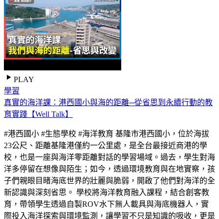
PLAY
學習
真實的海洋課：港西國小與海的距離─從省思到永續行動的教
育實踐【Well Talk】
#港西國小 #生態學校 #海洋教育 基隆市港西國小，位於海拔
23公尺、距離基隆港僅約一公里處，是全台最接近商港的學
校，也是一座與海洋零距離對話的學習場域。過去，學生對海
洋多停留在想像與陌生；如今，透過環境教育與在地實察，孩
子們親眼目睹海底世界的壯麗與脆弱，開啟了他們對海洋的全
新認識與深刻省思。 學校將海洋教育融入課程，結合創客教
育，帶領學生透過自製ROV水下無人載具與海底機器人，實
際投入海洋探索與環境監測，讓學習不只是知識的吸收，更是