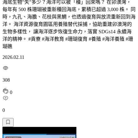
海底生物"失"多少？海洋可以被「種」回來嗎？ 在卯澳灣，
每年有 500 株珊瑚被重新種回海底，累積已超過 3,000 株。 同
時，九孔、海膽、花枝與黑鯛，也透過復育與放流重新回到海
洋。 海洋資源復育園區用養殖替代採捕，協助重建卯澳灣的
生物多樣性， 讓海洋逐步恢復生命力，落實 SDGs14 永續海
洋的精神。 #貢寮 #海洋教育 #珊瑚復育 #養殖 #海洋養殖 #珊
瑚礁
2026.02.11
308
0
0