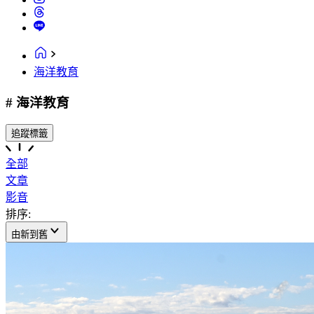
海洋教育
# 海洋教育
追蹤標籤
全部
文章
影音
排序:
由新到舊