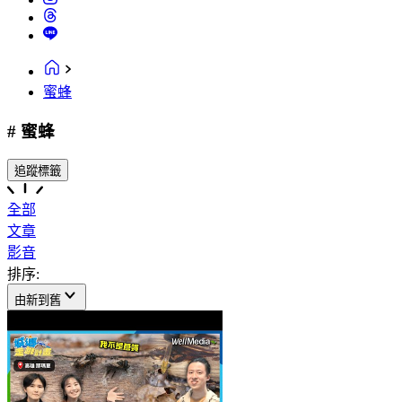
蜜蜂
# 蜜蜂
追蹤標籤
全部
文章
影音
排序:
由新到舊