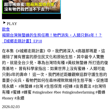
PLAY
飲食
揭開台灣無螫蜂的生態任務！牠們消失，人類只剩4年！？
【城鄉走跳計畫】EP18
在本集《#城鄉走跳計畫》中，我們將深入 #高雄那瑪夏，這
邊除了擁有豐富的原住民文化和原始生態，其中最令人驚艷
的，就是全台少見、專為台灣特有種 #黃紋無螫蜂 所打造的復
育基地。 曾有科學家指出：如​​果世界上沒有蜜蜂，人類可能
只剩4年的壽命！ 這一次，我們將近距離觀察這群守護生態的
重要小尖兵，看牠們如何在森林裡默默維持生態平衡、促進環
境永續。 #無螫蜂 #台灣 #生態保育 #迎蜂 #友善農法 #台灣特
有種 #蜜蜂 #蜂蜜 #stinglessbee #bee #stinglessbeefarming #養蜂
#honey #永續
2026.02.03