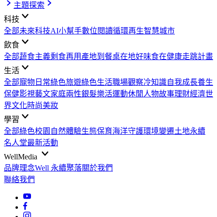
主題探索
科技
全部
未來科技
AI小幫手
數位閱讀
循環再生
智慧城市
飲食
全部
蔬食主義
剩食再用
產地到餐桌
在地好味
食在健康
走跳計畫
生活
全部
寵物日常
綠色旅遊
綠色生活
職場觀察
冷知識
自我成長
養生
保健
影視藝文
家庭兩性
銀髮樂活
運動休閒
人物故事
理財經濟
世
界文化
時尚美妝
學習
全部
綠色校園
自然體驗
生態保育
海洋守護
環境變遷
土地永續
名人堂
最新活動
WellMedia
品牌理念
Well 永續聚落
關於我們
聯絡我們