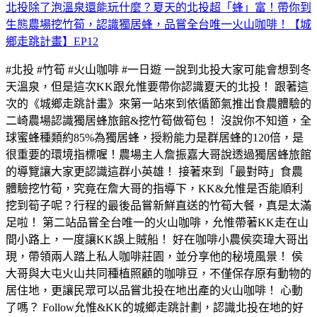
北投除了泡溫泉還能玩什麼？夏天的北投超「蜂」富！帶你到
生態農場挖竹筍，認識獨居蜂，品嘗全台唯一火山咖啡！【城
鄉走跳計畫】EP12
#北投 #竹筍 #火山咖啡 #一日遊 一說到北投大家可能會想到冬
天溫泉，但是這次KK跟允惟要帶你認識夏天的北投！ 跟著這
次的《城鄉走跳計畫》來第一站來到依循節氣推出食農體驗的
二崎農場認識獨居蜂旅館&挖竹筍做筍包！ 沒說你不知道，全
球蜜蜂種類約85%為獨居蜂，授粉能力是群居蜂的120倍，是
很重要的環境指標喔！農場主人詹振嘉大哥說透過獨居蜂旅館
的導覽讓大家更認識這群小英雄！ 接著來到「最對時」食農
體驗挖竹筍，究竟在詹大哥的指導下，KK&允惟是否能順利
挖到筍子呢？行程的最後品嘗新鮮直送的竹筍大餐，真是太滿
足啦！ 第二站品嘗全台唯一的火山咖啡，允惟帶著KK走在山
間小路上，一度讓KK誤上賊船！ 好在咖啡小農侯奕瑋大哥出
現，帶領兩人踏上私人咖啡莊園，並分享他的秘境風景！ 侯
大哥與大屯火山共同種植照顧的咖啡豆，不僅保存原有動物的
居住地，更讓民眾可以品嘗北投在地出產的火山咖啡！ 心動
了嗎？ Follow允惟&KK的城鄉走跳計劃，認識北投在地的好