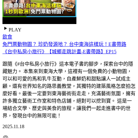
PLAY
飲食
免門票動物園？ 珍奶發源地？ 台中東海這樣玩！E書帶路
《台中私房小旅行》【城鄉走跳計畫-E書帶路】EP15
跟隨《#台中私房小旅行》這本電子書的腳步，探索台中的隱
藏魅力。 本集來到東海大學，這裡有一個免費的小動物園，
可以和可愛的馬和乳牛互動，自產鮮奶和甜點讓人一試成主
顧。還有世界知名的路思義教堂，其獨特的建築風格怎麼拍怎
麼好看。最後一定要到東海藝術街走走，充滿藝術氛圍，擁有
許多獨立藝術工作室和特色店鋪，絕對可以挖到寶。 這是一
場結合文學、歷史與美食的旅程，讓我們一起走進書中的世
界，發現台中的無限可能！
2025.11.18