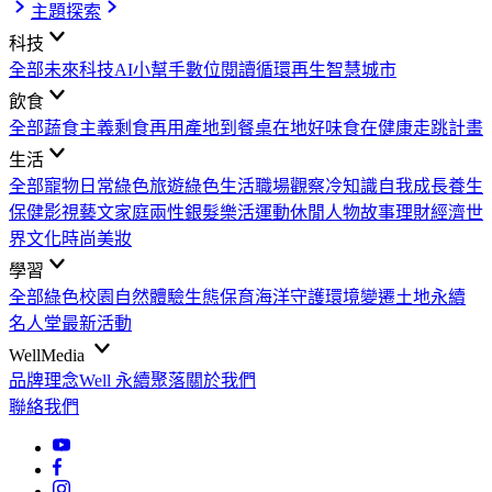
主題探索
科技
全部
未來科技
AI小幫手
數位閱讀
循環再生
智慧城市
飲食
全部
蔬食主義
剩食再用
產地到餐桌
在地好味
食在健康
走跳計畫
生活
全部
寵物日常
綠色旅遊
綠色生活
職場觀察
冷知識
自我成長
養生
保健
影視藝文
家庭兩性
銀髮樂活
運動休閒
人物故事
理財經濟
世
界文化
時尚美妝
學習
全部
綠色校園
自然體驗
生態保育
海洋守護
環境變遷
土地永續
名人堂
最新活動
WellMedia
品牌理念
Well 永續聚落
關於我們
聯絡我們