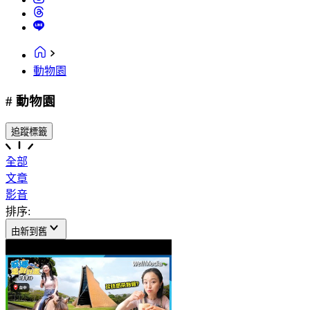
動物園
# 動物園
追蹤標籤
全部
文章
影音
排序:
由新到舊