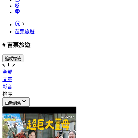
苗栗旅遊
# 苗栗旅遊
追蹤標籤
全部
文章
影音
排序:
由新到舊