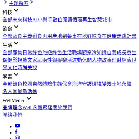
主題探索
科技
全部
未來科技
AI小幫手
數位閱讀
循環再生
智慧城市
飲食
全部
蔬食主義
剩食再用
產地到餐桌
在地好味
食在健康
走跳計畫
生活
全部
寵物日常
綠色旅遊
綠色生活
職場觀察
冷知識
自我成長
養生
保健
影視藝文
家庭兩性
銀髮樂活
運動休閒
人物故事
理財經濟
世
界文化
時尚美妝
學習
全部
綠色校園
自然體驗
生態保育
海洋守護
環境變遷
土地永續
名人堂
最新活動
WellMedia
品牌理念
Well 永續聚落
關於我們
聯絡我們