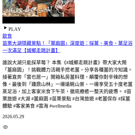
PLAY
飲食
苗栗大湖隱藏景點！「薑麻園」深度遊：採薑、美食、薑足浴
一次滿足【城鄉走跳計畫】
誰說大湖只能採草莓？ 本集《#城鄉走跳計畫》帶大家大鬧
「薑麻園」！挑戰體力活親手挖老薑，分享各種薑的冷知識。
接著直奔「雲也居一」開箱私房薑料理，顛覆你對辛辣的想
像。最後到「鍾鼎山林」一邊遠眺山景、一邊享受五十度老薑
蒸足浴，加上客家米食下午茶，徹底療癒一整天的疲憊。 #苗
栗旅遊 #大湖 #薑麻園 #苗栗景點 #台灣旅遊 #老薑保存 #採薑
體驗 #客家美食 #雲海 #wellmedia
2026.05.29