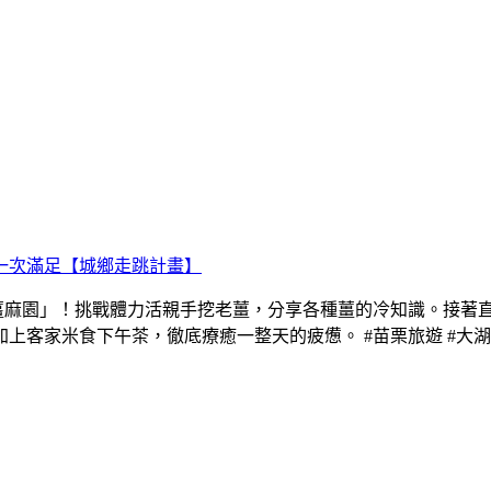
一次滿足【城鄉走跳計畫】
「薑麻園」！挑戰體力活親手挖老薑，分享各種薑的冷知識。接著
家米食下午茶，徹底療癒一整天的疲憊。 #苗栗旅遊 #大湖 #薑麻