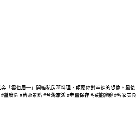
直奔「雲也居一」開箱私房薑料理，顛覆你對辛辣的想像。最後
園 #苗栗景點 #台灣旅遊 #老薑保存 #採薑體驗 #客家美食