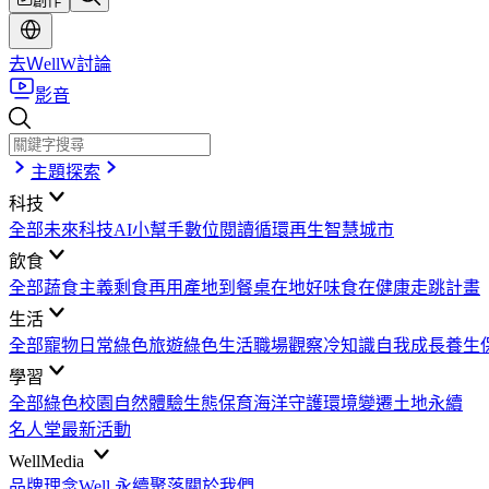
創作
去ＷellW討論
影音
主題探索
科技
全部
未來科技
AI小幫手
數位閱讀
循環再生
智慧城市
飲食
全部
蔬食主義
剩食再用
產地到餐桌
在地好味
食在健康
走跳計畫
生活
全部
寵物日常
綠色旅遊
綠色生活
職場觀察
冷知識
自我成長
養生
學習
全部
綠色校園
自然體驗
生態保育
海洋守護
環境變遷
土地永續
名人堂
最新活動
WellMedia
品牌理念
Well 永續聚落
關於我們