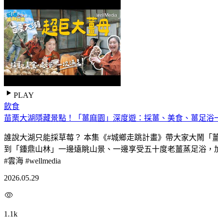
PLAY
飲食
苗栗大湖隱藏景點！「薑麻園」深度遊：採薑、美食、薑足浴
誰說大湖只能採草莓？ 本集《#城鄉走跳計畫》帶大家大鬧
到「鍾鼎山林」一邊遠眺山景、一邊享受五十度老薑蒸足浴，加上客
#雲海 #wellmedia
2026.05.29
1.1k