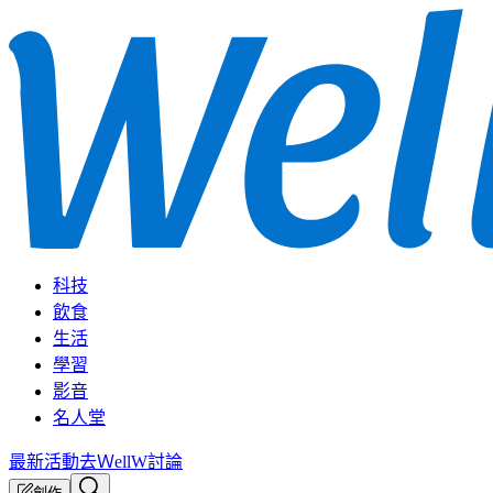
科技
飲食
生活
學習
影音
名人堂
最新活動
去ＷellW討論