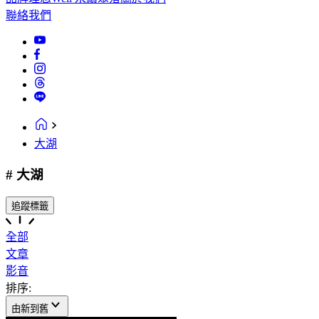
聯絡我們
大湖
# 大湖
追蹤標籤
全部
文章
影音
排序:
由新到舊