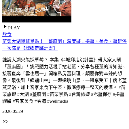
PLAY
飲食
苗栗大湖隱藏景點！「薑麻園」深度遊：採薑、美食、薑足浴
一次滿足【城鄉走跳計畫】
誰說大湖只能採草莓？ 本集《#城鄉走跳計畫》帶大家大鬧
「薑麻園」！挑戰體力活親手挖老薑，分享各種薑的冷知識。
接著直奔「雲也居一」開箱私房薑料理，顛覆你對辛辣的想
像。最後到「鍾鼎山林」一邊遠眺山景、一邊享受五十度老薑
蒸足浴，加上客家米食下午茶，徹底療癒一整天的疲憊。 #苗
栗旅遊 #大湖 #薑麻園 #苗栗景點 #台灣旅遊 #老薑保存 #採薑
體驗 #客家美食 #雲海 #wellmedia
2026.05.29