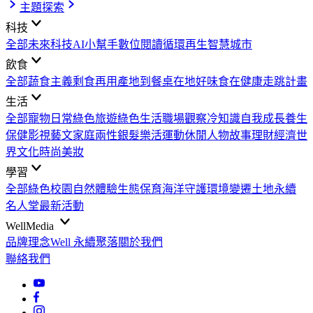
主題探索
科技
全部
未來科技
AI小幫手
數位閱讀
循環再生
智慧城市
飲食
全部
蔬食主義
剩食再用
產地到餐桌
在地好味
食在健康
走跳計畫
生活
全部
寵物日常
綠色旅遊
綠色生活
職場觀察
冷知識
自我成長
養生
保健
影視藝文
家庭兩性
銀髮樂活
運動休閒
人物故事
理財經濟
世
界文化
時尚美妝
學習
全部
綠色校園
自然體驗
生態保育
海洋守護
環境變遷
土地永續
名人堂
最新活動
WellMedia
品牌理念
Well 永續聚落
關於我們
聯絡我們