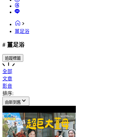
薑足浴
# 薑足浴
追蹤標籤
全部
文章
影音
排序:
由新到舊