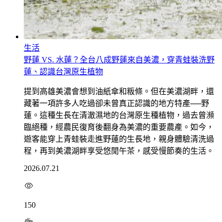
生活
野蓮 VS. 水蓮？全台八成野蓮來自美濃，穿青蛙裝洗野
蓮、認識台灣原生植物
提到高雄美濃會想到油紙傘和粄條。但在美濃湖畔，還
藏著一項許多人吃過卻未曾真正認識的地方特產──野
蓮。這種生長在清澈濕地的台灣原生種植物，過去曾瀕
臨絕種，經農民復育後翻身為美濃的重要農產。如今，
遊客能穿上青蛙裝走進野蓮的生長地，親身體驗清洗過
程，再到美濃湖畔享受悠閒午茶，感受慢節奏的生活。
2026.07.21
150