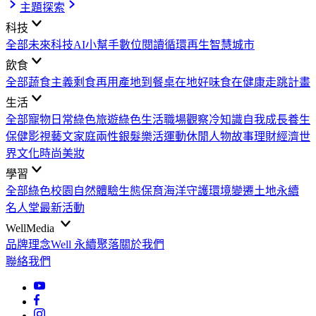
主題探索
科技
全部
未來科技
AI小幫手
數位閱讀
循環再生
智慧城市
飲食
全部
蔬食主義
剩食再用
產地到餐桌
在地好味
食在健康
走跳計畫
生活
全部
寵物日常
綠色旅遊
綠色生活
職場觀察
冷知識
自我成長
養生
保健
影視藝文
家庭兩性
銀髮樂活
運動休閒
人物故事
理財經濟
世
界文化
時尚美妝
學習
全部
綠色校園
自然體驗
生態保育
海洋守護
環境變遷
土地永續
名人堂
最新活動
WellMedia
品牌理念
Well 永續聚落
關於我們
聯絡我們