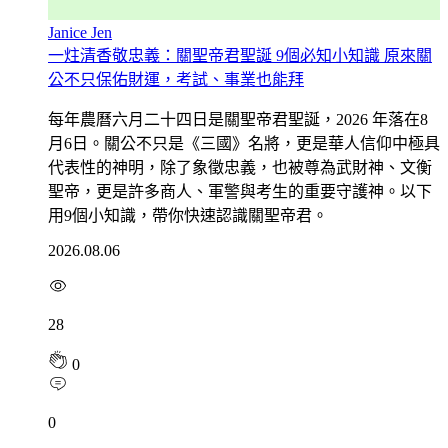
Janice Jen
一炷清香敬忠義：關聖帝君聖誕 9個必知小知識 原來關
公不只保佑財運，考試、事業也能拜
每年農曆六月二十四日是關聖帝君聖誕，2026 年落在8
月6日。關公不只是《三國》名將，更是華人信仰中極具
代表性的神明，除了象徵忠義，也被尊為武財神、文衡
聖帝，更是許多商人、軍警與考生的重要守護神。以下
用9個小知識，帶你快速認識關聖帝君。
2026.08.06
28
0
0