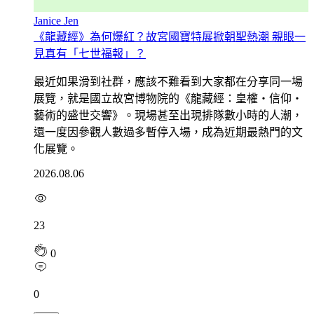
Janice Jen
《龍藏經》為何爆紅？故宮國寶特展掀朝聖熱潮 親眼一
見真有「七世福報」？
最近如果滑到社群，應該不難看到大家都在分享同一場
展覽，就是國立故宮博物院的《龍藏經：皇權・信仰・
藝術的盛世交響》。現場甚至出現排隊數小時的人潮，
還一度因參觀人數過多暫停入場，成為近期最熱門的文
化展覽。
2026.08.06
23
0
0