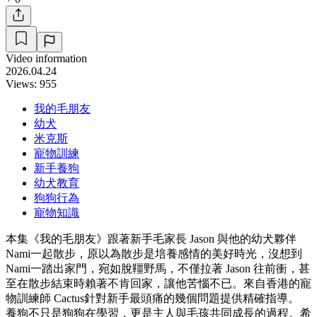
Video information
2026.04.24
Views: 955
我的毛朋友
幼犬
米克斯
寵物訓練
新手養狗
幼犬教育
狗狗行為
寵物知識
本集《我的毛朋友》跟著新手毛家長 Jason 與他的幼犬夥伴
Nami一起散步，原以為散步是培養感情的美好時光，沒想到
Nami一踏出家門，宛如脫韁野馬，不僅拉著 Jason 往前衝，甚
至在散步結束時賴著不肯回家，讓他苦惱不已。來自香港的寵
物訓練師 Cactus針對新手最頭痛的幾個問題提供精確指導。
養狗不只是狗狗在學習，更是主人與毛孩共同成長的過程。希