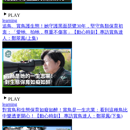
PLAY
learning
追鳥、賞鳥護生態！她守護黑面琵鷺30年，堅守鳥類保育初
衷：「愛牠、拍牠，尊重不傷害」【動心時刻】專訪賞鳥達
人：鄭翠鳳(上集)
PLAY
learning
對賞鳥和生態保育如癡如醉！賞鳥是一生志業：看到這種鳥比
中樂透更開心！【動心時刻】 專訪賞鳥達人：鄭翠鳳(下集)