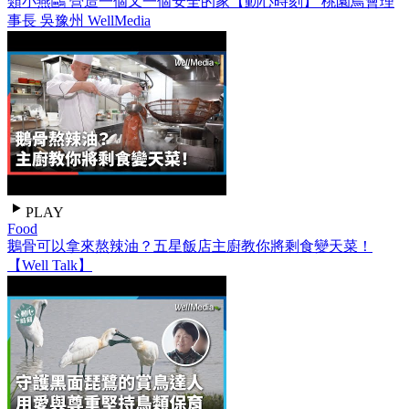
類小燕鷗 營造一個又一個安全的家【動心時刻】 桃園鳥會理
事長 吳豫州 WellMedia
PLAY
Food
鵝骨可以拿來熬辣油？五星飯店主廚教你將剩食變天菜！
【Well Talk】