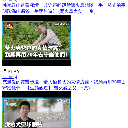
桃園龜山賞螢秘境！超近距離觀賞螢火蟲體驗！手上發光的夜
明珠滿山遍谷【生態旅遊】 (螢火蟲之父_上集)
PLAY
learning
充滿愛的賞螢步道！螢火蟲爸爸的真情流露：我願再用20年去
守護他們！【生態旅遊】(螢火蟲之父_下集)