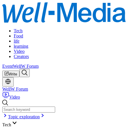
Tech
Food
life
learning
Video
Creators
Event
WellW Forum
Write
WellW Forum
Video
Topic exploration
Tech