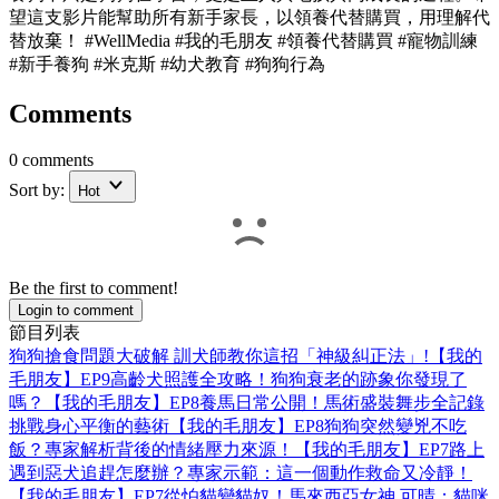
望這支影片能幫助所有新手家長，以領養代替購買，用理解代
替放棄！ #WellMedia #我的毛朋友 #領養代替購買 #寵物訓練
#新手養狗 #米克斯 #幼犬教育 #狗狗行為
Comments
0 comments
Sort by:
Hot
Be the first to comment!
Login to comment
節目列表
狗狗搶食問題大破解 訓犬師教你這招「神級糾正法」!【我的
毛朋友】EP9
高齡犬照護全攻略！狗狗衰老的跡象你發現了
嗎？【我的毛朋友】EP8
養馬日常公開！馬術盛裝舞步全記錄
挑戰身心平衡的藝術【我的毛朋友】EP8
狗狗突然變兇不吃
飯？專家解析背後的情緒壓力來源！【我的毛朋友】EP7
路上
遇到惡犬追趕怎麼辦？專家示範：這一個動作救命又冷靜！
【我的毛朋友】EP7
從怕貓變貓奴！馬來西亞女神 可晴：貓咪