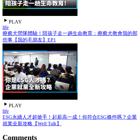
PLAY
life
療癒犬營隊體驗！陪孩子走一趟生命教育：療癒犬教會我的那
些事【我的毛朋友】EP1
PLAY
life
ESG永續人才超搶手！起薪高一成！你符合ESG條件嗎？企業
就業全新攻略【Well Talk】
Comments