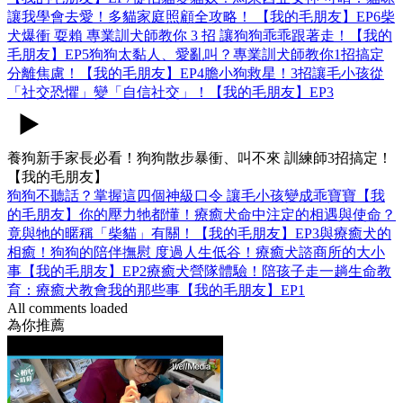
讓我學會去愛！多貓家庭照顧全攻略！ 【我的毛朋友】EP6
柴
犬爆衝 耍賴 專業訓犬師教你 3 招 讓狗狗乖乖跟著走！【我的
毛朋友】EP5
狗狗太黏人、愛亂叫？專業訓犬師教你1招搞定
分離焦慮！【我的毛朋友】EP4
膽小狗救星！3招讓毛小孩從
「社交恐懼」變「自信社交」！【我的毛朋友】EP3
養狗新手家長必看！狗狗散步暴衝、叫不來 訓練師3招搞定！
【我的毛朋友】
狗狗不聽話？掌握這四個神級口令 讓毛小孩變成乖寶寶【我
的毛朋友】
你的壓力牠都懂！療癒犬命中注定的相遇與使命？
竟與牠的暱稱「柴貓」有關！【我的毛朋友】EP3
與療癒犬的
相癒！狗狗的陪伴撫慰 度過人生低谷！療癒犬諮商所的大小
事【我的毛朋友】EP2
療癒犬營隊體驗！陪孩子走一趟生命教
育：療癒犬教會我的那些事【我的毛朋友】EP1
All comments loaded
為你推薦