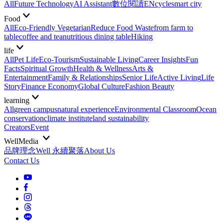
All
Future Technology
AI Assistant
數位閱讀EN
cycle
smart city
Food
All
Eco-Friendly Vegetarian
Reduce Food Waste
from farm to
table
coffee and tea
nutritious dining table
Hiking
life
All
Pet Life
Eco-Tourism
Sustainable Living
Career Insights
Fun
Facts
Spiritual Growth
Health & Wellness
Arts &
Entertainment
Family & Relationships
Senior Life
Active Living
Life
Story
Finance Economy
Global Culture
Fashion Beauty
learning
All
green campus
natural experience
Environmental Classroom
Ocean
conservation
climate institute
land sustainability
Creators
Event
WellMedia
品牌理念
Well 永續聚落
About Us
Contact Us