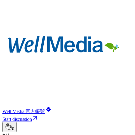
Well Media 官方帳號
Start discussion
0
+ 0