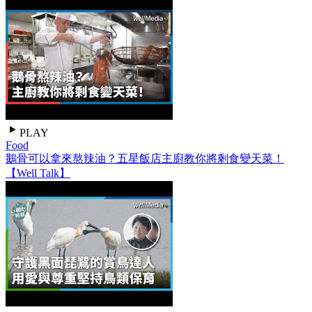
PLAY
Food
鵝骨可以拿來熬辣油？五星飯店主廚教你將剩食變天菜！
【Well Talk】