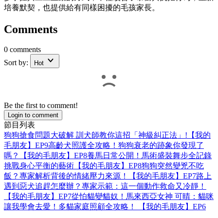
培養默契，也提供給有同樣困擾的毛孩家長。
Comments
0 comments
Sort by:
Hot
Be the first to comment!
Login to comment
節目列表
狗狗搶食問題大破解 訓犬師教你這招「神級糾正法」!【我的
毛朋友】EP9
高齡犬照護全攻略！狗狗衰老的跡象你發現了
嗎？【我的毛朋友】EP8
養馬日常公開！馬術盛裝舞步全記錄
挑戰身心平衡的藝術【我的毛朋友】EP8
狗狗突然變兇不吃
飯？專家解析背後的情緒壓力來源！【我的毛朋友】EP7
路上
遇到惡犬追趕怎麼辦？專家示範：這一個動作救命又冷靜！
【我的毛朋友】EP7
從怕貓變貓奴！馬來西亞女神 可晴：貓咪
讓我學會去愛！多貓家庭照顧全攻略！ 【我的毛朋友】EP6