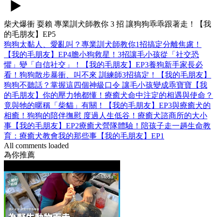
柴犬爆衝 耍賴 專業訓犬師教你 3 招 讓狗狗乖乖跟著走！【我
的毛朋友】EP5
狗狗太黏人、愛亂叫？專業訓犬師教你1招搞定分離焦慮！
【我的毛朋友】EP4
膽小狗救星！3招讓毛小孩從「社交恐
懼」變「自信社交」！【我的毛朋友】EP3
養狗新手家長必
看！狗狗散步暴衝、叫不來 訓練師3招搞定！【我的毛朋友】
狗狗不聽話？掌握這四個神級口令 讓毛小孩變成乖寶寶【我
的毛朋友】
你的壓力牠都懂！療癒犬命中注定的相遇與使命？
竟與牠的暱稱「柴貓」有關！【我的毛朋友】EP3
與療癒犬的
相癒！狗狗的陪伴撫慰 度過人生低谷！療癒犬諮商所的大小
事【我的毛朋友】EP2
療癒犬營隊體驗！陪孩子走一趟生命教
育：療癒犬教會我的那些事【我的毛朋友】EP1
All comments loaded
為你推薦