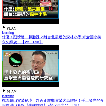
PLAY
learning
什麼！跟螃蟹一起聽課？離台北最近的森林小學 米倉國小拚
永久綠旗！【Well Talk】
PLAY
learning
桃園龜山賞螢秘境！超近距離觀賞螢火蟲體驗！手上發光的夜
明珠滿山遍谷【生態旅遊】 (螢火蟲之父_上集)