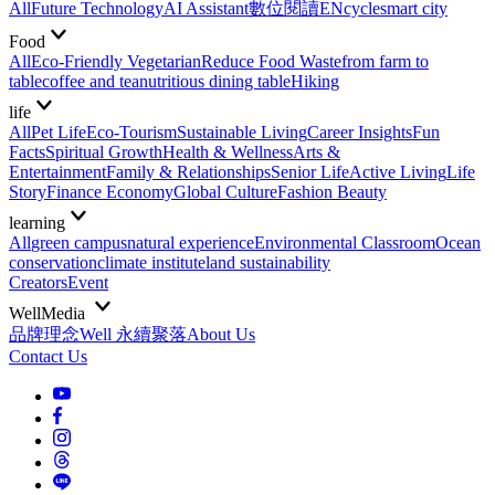
All
Future Technology
AI Assistant
數位閱讀EN
cycle
smart city
Food
All
Eco-Friendly Vegetarian
Reduce Food Waste
from farm to
table
coffee and tea
nutritious dining table
Hiking
life
All
Pet Life
Eco-Tourism
Sustainable Living
Career Insights
Fun
Facts
Spiritual Growth
Health & Wellness
Arts &
Entertainment
Family & Relationships
Senior Life
Active Living
Life
Story
Finance Economy
Global Culture
Fashion Beauty
learning
All
green campus
natural experience
Environmental Classroom
Ocean
conservation
climate institute
land sustainability
Creators
Event
WellMedia
品牌理念
Well 永續聚落
About Us
Contact Us