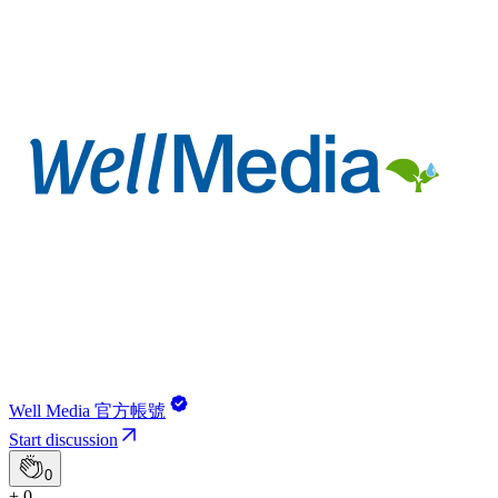
Well Media 官方帳號
Start discussion
0
+ 0