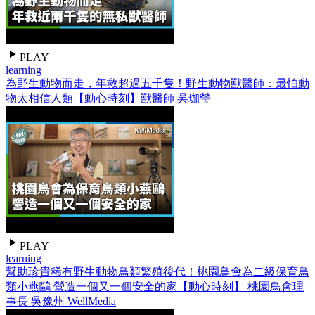
PLAY
learning
為野生動物而走，年救超過五千隻！野生動物獸醫師：最怕動
物太相信人類【動心時刻】獸醫師 吳珈瑩
PLAY
learning
幫助珍貴稀有野生動物鳥類繁殖後代！桃園鳥會為二級保育鳥
類小燕鷗 營造一個又一個安全的家【動心時刻】 桃園鳥會理
事長 吳豫州 WellMedia