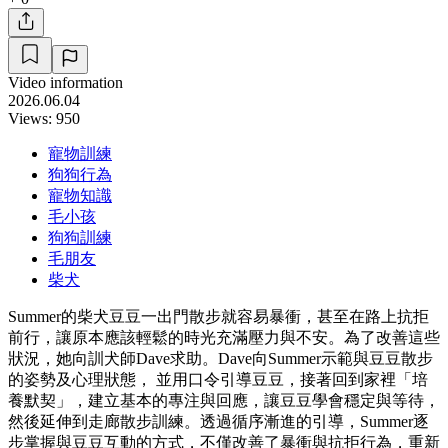
Video information
2026.06.04
Views: 950
寵物訓練
狗狗行為
寵物知識
毛小孩
狗狗訓練
毛朋友
柴犬
Summer的柴犬豆豆一出門散步就容易暴衝，甚至在路上抗拒
前行，讓原本應該輕鬆的時光充滿壓力與不安。為了改善這些
狀況，她向訓犬師Dave求助。Dave向Summer示範與豆豆散步
的姿勢及心理狀態， 並用口令引導豆豆，接著回到家裡「培
養默契」，建立基本的專注與回應，讓豆豆學會穩定與等待，
然後延伸到走廊散步訓練。透過循序漸進的引導，Summer逐
步掌握與豆豆互動的方式，不僅改善了暴衝與抗拒行為，重新