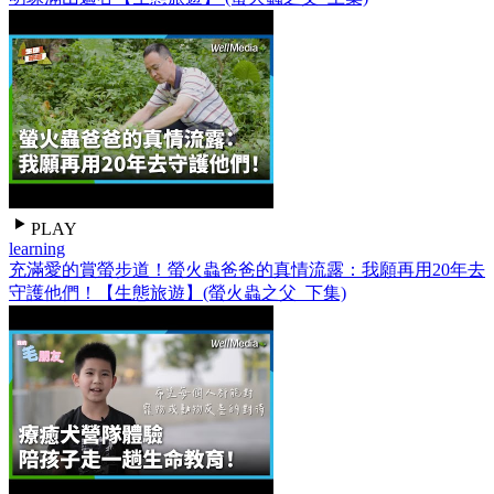
PLAY
learning
充滿愛的賞螢步道！螢火蟲爸爸的真情流露：我願再用20年去
守護他們！【生態旅遊】(螢火蟲之父_下集)