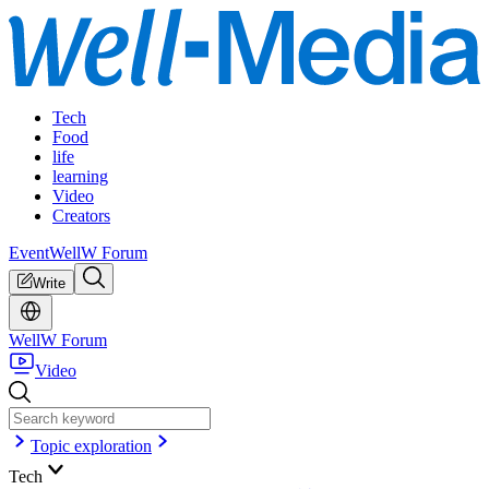
Tech
Food
life
learning
Video
Creators
Event
WellW Forum
Write
WellW Forum
Video
Topic exploration
Tech