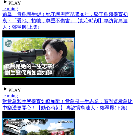
PLAY
learning
追鳥、賞鳥護生態！她守護黑面琵鷺30年，堅守鳥類保育初
衷：「愛牠、拍牠，尊重不傷害」【動心時刻】專訪賞鳥達
人：鄭翠鳳(上集)
PLAY
learning
對賞鳥和生態保育如癡如醉！賞鳥是一生志業：看到這種鳥比
中樂透更開心！【動心時刻】 專訪賞鳥達人：鄭翠鳳(下集)