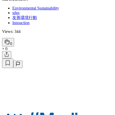
Environmental Sustainability
sdgs
友善環境行動
Innoaction
Views: 344
0
+ 0