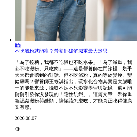
life
不吃澱粉就能瘦？營養師破解減重最大迷思
「為了控糖，我都不吃飯也不吃水果」「為了減重，我
都不吃澱粉、只吃肉」——這是營養師在門診裡，幾乎
天天都會聽到的對話。但不吃澱粉，真的等於變瘦、變
健康嗎？營養師王筱淇指出，碳水化合物其實是大腦唯
一的能量來源，攝取不足不只影響學習與記憶，還可能
悄悄引發你沒發現的「隱性飢餓」。這篇文章，帶你重
新認識澱粉與醣類，搞懂該怎麼吃，才能真正吃得健康
又有感。
2026.08.07