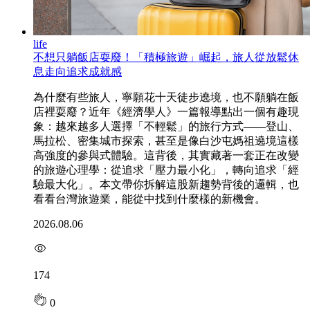
life
不想只躺飯店耍廢！「積極旅遊」崛起，旅人從放鬆休
息走向追求成就感
為什麼有些旅人，寧願花十天徒步遶境，也不願躺在飯
店裡耍廢？近年《經濟學人》一篇報導點出一個有趣現
象：越來越多人選擇「不輕鬆」的旅行方式——登山、
馬拉松、密集城市探索，甚至是像白沙屯媽祖遶境這樣
高強度的參與式體驗。這背後，其實藏著一套正在改變
的旅遊心理學：從追求「壓力最小化」，轉向追求「經
驗最大化」。本文帶你拆解這股新趨勢背後的邏輯，也
看看台灣旅遊業，能從中找到什麼樣的新機會。
2026.08.06
174
0