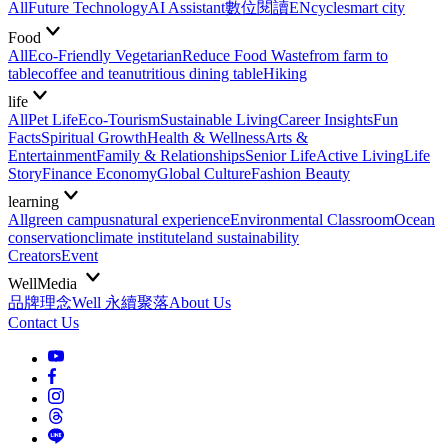
All
Future Technology
AI Assistant
數位閱讀EN
cycle
smart city
Food
All
Eco-Friendly Vegetarian
Reduce Food Waste
from farm to
table
coffee and tea
nutritious dining table
Hiking
life
All
Pet Life
Eco-Tourism
Sustainable Living
Career Insights
Fun
Facts
Spiritual Growth
Health & Wellness
Arts &
Entertainment
Family & Relationships
Senior Life
Active Living
Life
Story
Finance Economy
Global Culture
Fashion Beauty
learning
All
green campus
natural experience
Environmental Classroom
Ocean
conservation
climate institute
land sustainability
Creators
Event
WellMedia
品牌理念
Well 永續聚落
About Us
Contact Us