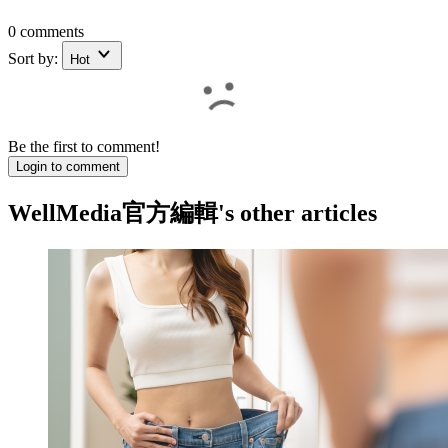
0 comments
Sort by:
Hot
Be the first to comment!
Login to comment
WellMedia官方編輯
's other articles