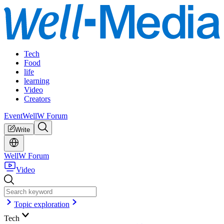
Tech
Food
life
learning
Video
Creators
Event
WellW Forum
Write
WellW Forum
Video
Topic exploration
Tech