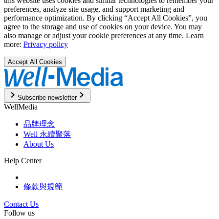
this website uses cookies and similar technologies to remember your
preferences, analyze site usage, and support marketing and
performance optimization. By clicking “Accept All Cookies”, you
agree to the storage and use of cookies on your device. You may
also manage or adjust your cookie preferences at any time. Learn
more:
Privacy policy
Accept All Cookies
Subscribe newsletter
WellMedia
品牌理念
Well 永續聚落
About Us
Help Center
條款與規範
Contact Us
Follow us