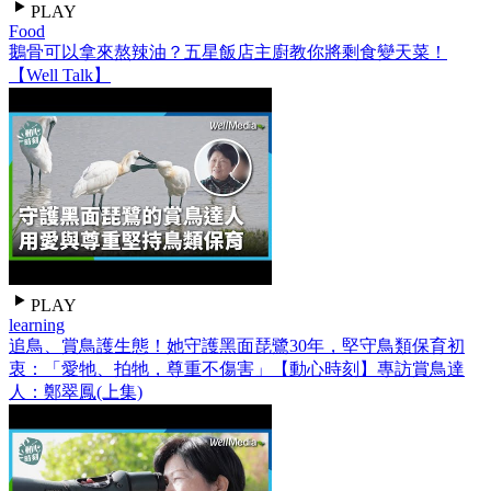
PLAY
Food
鵝骨可以拿來熬辣油？五星飯店主廚教你將剩食變天菜！
【Well Talk】
PLAY
learning
追鳥、賞鳥護生態！她守護黑面琵鷺30年，堅守鳥類保育初
衷：「愛牠、拍牠，尊重不傷害」【動心時刻】專訪賞鳥達
人：鄭翠鳳(上集)