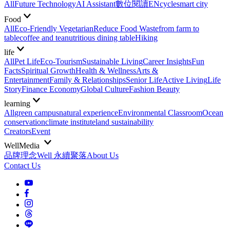
All
Future Technology
AI Assistant
數位閱讀EN
cycle
smart city
Food
All
Eco-Friendly Vegetarian
Reduce Food Waste
from farm to
table
coffee and tea
nutritious dining table
Hiking
life
All
Pet Life
Eco-Tourism
Sustainable Living
Career Insights
Fun
Facts
Spiritual Growth
Health & Wellness
Arts &
Entertainment
Family & Relationships
Senior Life
Active Living
Life
Story
Finance Economy
Global Culture
Fashion Beauty
learning
All
green campus
natural experience
Environmental Classroom
Ocean
conservation
climate institute
land sustainability
Creators
Event
WellMedia
品牌理念
Well 永續聚落
About Us
Contact Us