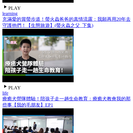
PLAY
learning
充滿愛的賞螢步道！螢火蟲爸爸的真情流露：我願再用20年去
守護他們！【生態旅遊】(螢火蟲之父_下集)
PLAY
life
療癒犬營隊體驗！陪孩子走一趟生命教育：療癒犬教會我的那
些事【我的毛朋友】EP1