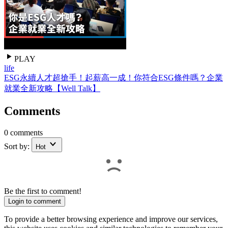
PLAY
life
ESG永續人才超搶手！起薪高一成！你符合ESG條件嗎？企業
就業全新攻略【Well Talk】
Comments
0 comments
Sort by:
Hot
Be the first to comment!
Login to comment
To provide a better browsing experience and improve our services,