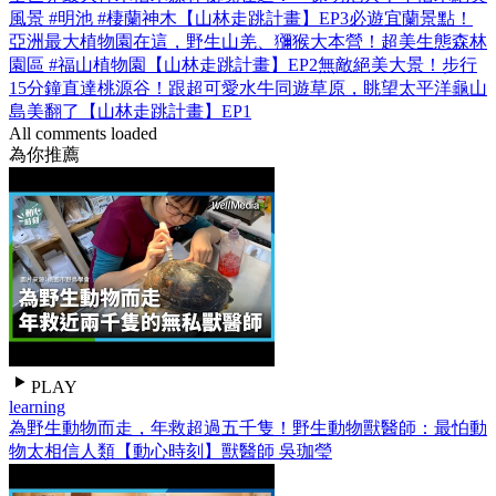
風景 #明池 #棲蘭神木【山林走跳計畫】EP3
必遊宜蘭景點！
亞洲最大植物園在這，野生山羌、獼猴大本營！超美生態森林
園區 #福山植物園【山林走跳計畫】EP2
無敵絕美大景！步行
15分鐘直達桃源谷！跟超可愛水牛同遊草原，眺望太平洋龜山
島美翻了【山林走跳計畫】EP1
All comments loaded
為你推薦
PLAY
learning
為野生動物而走，年救超過五千隻！野生動物獸醫師：最怕動
物太相信人類【動心時刻】獸醫師 吳珈瑩