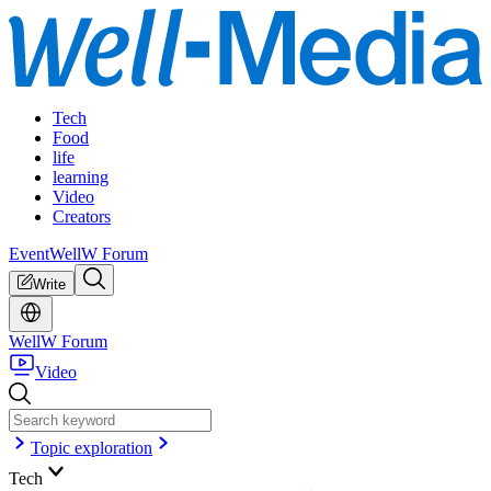
Tech
Food
life
learning
Video
Creators
Event
WellW Forum
Write
WellW Forum
Video
Topic exploration
Tech