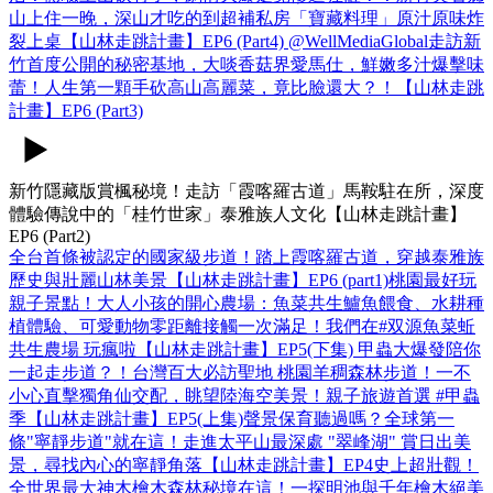
山上住一晚，深山才吃的到超補私房「寶藏料理」原汁原味炸
裂上桌【山林走跳計畫】EP6 (Part4) @WellMediaGlobal
走訪新
竹首度公開的秘密基地，大啖香菇界愛馬仕，鮮嫩多汁爆擊味
蕾！人生第一顆手砍高山高麗菜，竟比臉還大？！【山林走跳
計畫】EP6 (Part3)
新竹隱藏版賞楓秘境！走訪「霞喀羅古道」馬鞍駐在所，深度
體驗傳說中的「桂竹世家」泰雅族人文化【山林走跳計畫】
EP6 (Part2)
全台首條被認定的國家級步道！踏上霞喀羅古道，穿越泰雅族
歷史與壯麗山林美景【山林走跳計畫】EP6 (part1)
桃園最好玩
親子景點！大人小孩的開心農場：魚菜共生鱸魚餵食、水耕種
植體驗、可愛動物零距離接觸一次滿足！我們在#双源魚菜蚯
共生農場 玩瘋啦【山林走跳計畫】EP5(下集) ‪
甲蟲大爆發陪你
一起走步道？！台灣百大必訪聖地 桃園羊稠森林步道！一不
小心直擊獨角仙交配，眺望陸海空美景！親子旅遊首選 #甲蟲
季【山林走跳計畫】EP5(上集)
聲景保育聽過嗎？全球第一
條"寧靜步道"就在這！走進太平山最深處 "翠峰湖" 賞日出美
景，尋找內心的寧靜角落【山林走跳計畫】EP4
史上超壯觀！
全世界最大神木檜木森林秘境在這！一探明池與千年檜木絕美