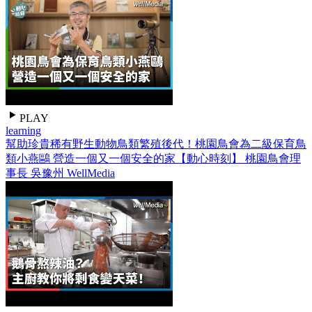
PLAY
learning
幫助珍貴稀有野生動物鳥類繁殖後代！桃園鳥會為二級保育鳥
類小燕鷗 營造一個又一個安全的家【動心時刻】 桃園鳥會理
事長 吳豫州 WellMedia