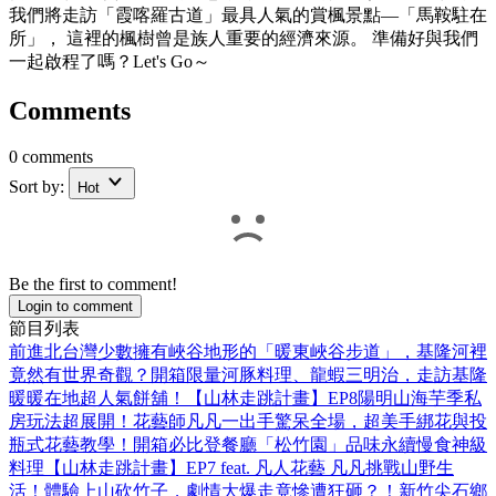
我們將走訪「霞喀羅古道」最具人氣的賞楓景點—「馬鞍駐在
所」， 這裡的楓樹曾是族人重要的經濟來源。 準備好與我們
一起啟程了嗎？Let's Go～
Comments
0 comments
Sort by:
Hot
Be the first to comment!
Login to comment
節目列表
前進北台灣少數擁有峽谷地形的「暖東峽谷步道」，基隆河裡
竟然有世界奇觀？開箱限量河豚料理、龍蝦三明治，走訪基隆
暖暖在地超人氣餅舖！【山林走跳計畫】EP8
陽明山海芋季私
房玩法超展開！花藝師凡凡一出手驚呆全場，超美手綁花與投
瓶式花藝教學！開箱必比登餐廳「松竹園」品味永續慢食神級
料理【山林走跳計畫】EP7 feat. 凡人花藝 凡凡
挑戰山野生
活！體驗上山砍竹子，劇情大爆走竟慘遭狂砸？！新竹尖石鄉