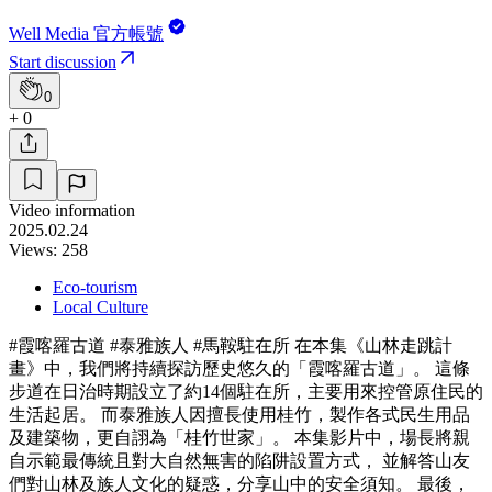
Well Media 官方帳號
Start discussion
0
+ 0
Video information
2025.02.24
Views: 258
Eco-tourism
Local Culture
#霞喀羅古道 #泰雅族人 #馬鞍駐在所 在本集《山林走跳計
畫》中，我們將持續探訪歷史悠久的「霞喀羅古道」。 這條
步道在日治時期設立了約14個駐在所，主要用來控管原住民的
生活起居。 而泰雅族人因擅長使用桂竹，製作各式民生用品
及建築物，更自詡為「桂竹世家」。 本集影片中，場長將親
自示範最傳統且對大自然無害的陷阱設置方式， 並解答山友
們對山林及族人文化的疑惑，分享山中的安全須知。 最後，