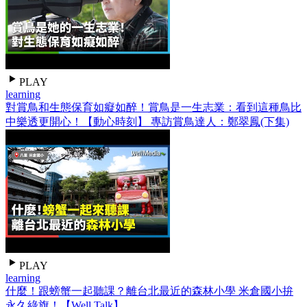
PLAY
learning
對賞鳥和生態保育如癡如醉！賞鳥是一生志業：看到這種鳥比
中樂透更開心！【動心時刻】 專訪賞鳥達人：鄭翠鳳(下集)
PLAY
learning
什麼！跟螃蟹一起聽課？離台北最近的森林小學 米倉國小拚
永久綠旗！【Well Talk】