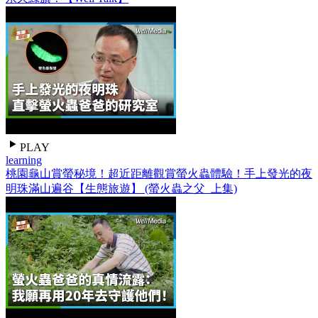
PLAY
learning
桃園龜山賞螢秘境！超近距離觀賞螢火蟲體驗！手上發光的夜
明珠滿山遍谷【生態旅遊】 (螢火蟲之父_上集)