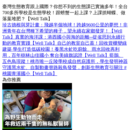
臺灣生態教育跟上國際？你想不到的生態課已實施多年！全台
700多所學校是生態學校！跟螃蟹一起上課？上課抓蝴蝶、做
落葉堆肥？【Well Talk】
珍古德根與芽計畫：飛越半個地球！跨越9600公里的夢想！非
洲青年在台灣種下希望的種子，望永續在家鄉發芽！【Well
Talk】
真實的海洋課：港西國小與海的距離─從省思到永續行
動的教育實踐【Well Talk】
自己的教室自己蓋！回收貨櫃變綠
建築 學生打造低碳校園！養黑水虻吃廚餘、雨水回收再利
用，百年樹林山佳國小 奪台美綠旗認證【Well Talk】
藍鵲、
五色鳥現蹤！桃市唯一丘陵學校成自然庇護所，學生發明神器
守護黑水虻、自製動畫替路殺鳥發聲，創新生態教育引關注 #
桃園青溪國小【Well Talk】
為你推薦