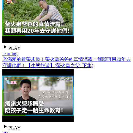
PLAY
learning
充滿愛的賞螢步道！螢火蟲爸爸的真情流露：我願再用20年去
守護他們！【生態旅遊】(螢火蟲之父_下集)
PLAY