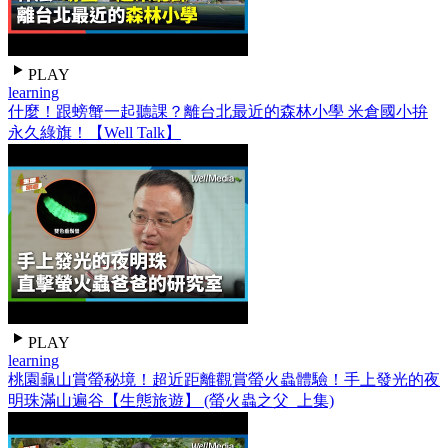
PLAY
learning
什麼！跟螃蟹一起聽課？離台北最近的森林小學 米倉國小拚
永久綠旗！【Well Talk】
PLAY
learning
桃園龜山賞螢秘境！超近距離觀賞螢火蟲體驗！手上發光的夜
明珠滿山遍谷【生態旅遊】 (螢火蟲之父_上集)