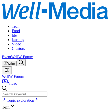
Tech
Food
life
learning
Video
Creators
Event
WellW Forum
Write
WellW Forum
Video
Topic exploration
Tech