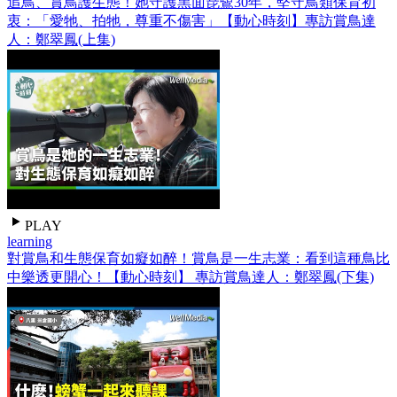
追鳥、賞鳥護生態！她守護黑面琵鷺30年，堅守鳥類保育初
衷：「愛牠、拍牠，尊重不傷害」【動心時刻】專訪賞鳥達
人：鄭翠鳳(上集)
PLAY
learning
對賞鳥和生態保育如癡如醉！賞鳥是一生志業：看到這種鳥比
中樂透更開心！【動心時刻】 專訪賞鳥達人：鄭翠鳳(下集)