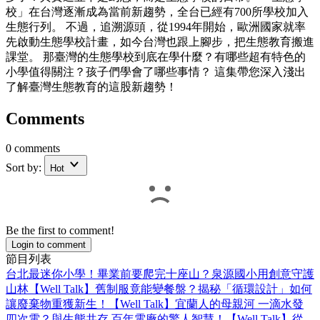
校」在台灣逐漸成為當前新趨勢，全台已經有700所學校加入
生態行列。 不過，追溯源頭，從1994年開始，歐洲國家就率
先啟動生態學校計畫，如今台灣也跟上腳步，把生態教育搬進
課堂。 那臺灣的生態學校到底在學什麼？有哪些超有特色的
小學值得關注？孩子們學會了哪些事情？ 這集帶您深入淺出
了解臺灣生態教育的這股新趨勢！
Comments
0 comments
Sort by:
Hot
Be the first to comment!
Login to comment
節目列表
台北最迷你小學！畢業前要爬完十座山？泉源國小用創意守護
山林【Well Talk】
舊制服竟能變餐盤？揭秘「循環設計」如何
讓廢棄物重獲新生！【Well Talk】
宜蘭人的母親河 一滴水發
四次電？與生態共存 百年電廠的驚人智慧！【Well Talk】
從