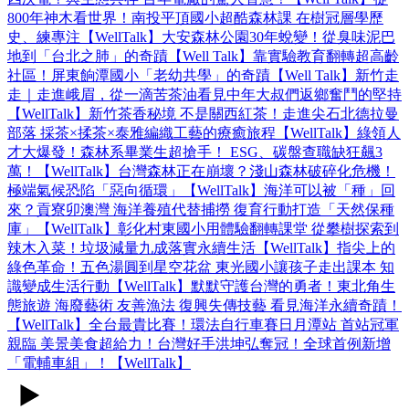
800年神木看世界！南投平頂國小超酷森林課 在樹冠層學歷
史、練專注【WellTalk】
大安森林公園30年蛻變！從臭味泥巴
地到「台北之肺」的奇蹟【Well Talk】
靠實驗教育翻轉超高齡
社區！屏東餉潭國小「老幼共學」的奇蹟【Well Talk】
新竹走
走｜走進峨眉，從一滴苦茶油看見中年大叔們返鄉奮鬥的堅持
【WellTalk】
新竹茶香秘境 不是關西紅茶！走進尖石北德拉曼
部落 採茶×揉茶×泰雅編織工藝的療癒旅程【WellTalk】
綠領人
才大爆發！森林系畢業生超搶手！ ESG、碳盤查職缺狂飆3
萬！【WellTalk】
台灣森林正在崩壞？淺山森林破碎化危機！
極端氣候恐陷「惡向循環」【WellTalk】
海洋可以被「種」回
來？貢寮卯澳灣 海洋養殖代替捕撈 復育行動打造「天然保種
庫」【WellTalk】
彰化村東國小用體驗翻轉課堂 從攀樹探索到
辣木入菜！垃圾減量九成落實永續生活【WellTalk】
指尖上的
綠色革命！五色湯圓到星空花盆 東光國小讓孩子走出課本 知
識變成生活行動【WellTalk】
默默守護台灣的勇者！東北角生
態旅遊 海廢藝術 友善漁法 復興失傳技藝 看見海洋永續奇蹟！
【WellTalk】
全台最貴比賽！環法自行車賽日月潭站 首站冠軍
親臨 美景美食超給力！台灣好手洪坤弘奪冠！全球首例新增
「電輔車組」！【WellTalk】