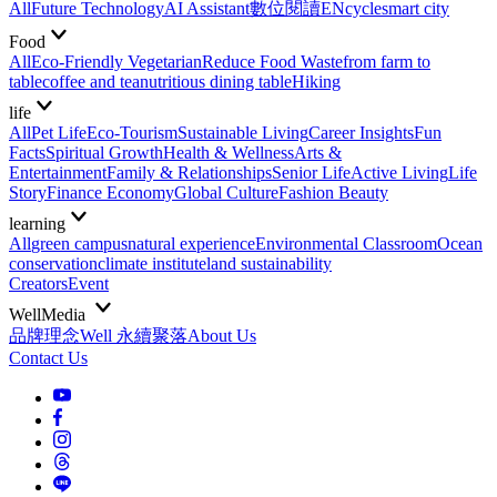
All
Future Technology
AI Assistant
數位閱讀EN
cycle
smart city
Food
All
Eco-Friendly Vegetarian
Reduce Food Waste
from farm to
table
coffee and tea
nutritious dining table
Hiking
life
All
Pet Life
Eco-Tourism
Sustainable Living
Career Insights
Fun
Facts
Spiritual Growth
Health & Wellness
Arts &
Entertainment
Family & Relationships
Senior Life
Active Living
Life
Story
Finance Economy
Global Culture
Fashion Beauty
learning
All
green campus
natural experience
Environmental Classroom
Ocean
conservation
climate institute
land sustainability
Creators
Event
WellMedia
品牌理念
Well 永續聚落
About Us
Contact Us