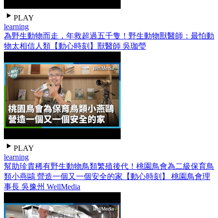
PLAY
learning
為野生動物而走，年救超過五千隻！野生動物獸醫師：最怕動
物太相信人類【動心時刻】獸醫師 吳珈瑩
PLAY
learning
幫助珍貴稀有野生動物鳥類繁殖後代！桃園鳥會為二級保育鳥
類小燕鷗 營造一個又一個安全的家【動心時刻】 桃園鳥會理
事長 吳豫州 WellMedia