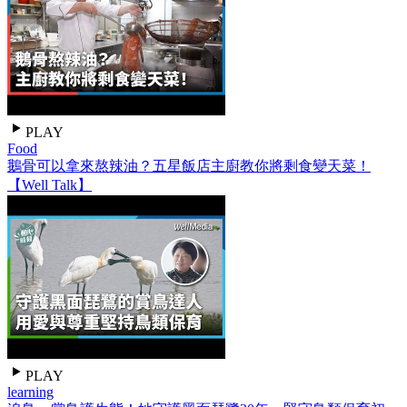
PLAY
Food
鵝骨可以拿來熬辣油？五星飯店主廚教你將剩食變天菜！
【Well Talk】
PLAY
learning