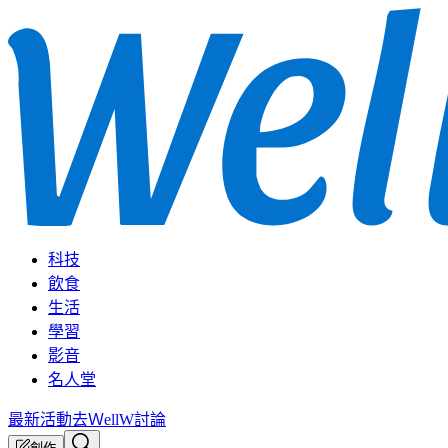
科技
飲食
生活
學習
影音
名人堂
最新活動
去ＷellW討論