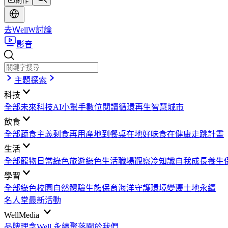
創作
去ＷellW討論
影音
主題探索
科技
全部
未來科技
AI小幫手
數位閱讀
循環再生
智慧城市
飲食
全部
蔬食主義
剩食再用
產地到餐桌
在地好味
食在健康
走跳計畫
生活
全部
寵物日常
綠色旅遊
綠色生活
職場觀察
冷知識
自我成長
養生
學習
全部
綠色校園
自然體驗
生態保育
海洋守護
環境變遷
土地永續
名人堂
最新活動
WellMedia
品牌理念
Well 永續聚落
關於我們