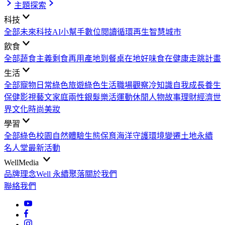
主題探索
科技
全部
未來科技
AI小幫手
數位閱讀
循環再生
智慧城市
飲食
全部
蔬食主義
剩食再用
產地到餐桌
在地好味
食在健康
走跳計畫
生活
全部
寵物日常
綠色旅遊
綠色生活
職場觀察
冷知識
自我成長
養生
保健
影視藝文
家庭兩性
銀髮樂活
運動休閒
人物故事
理財經濟
世
界文化
時尚美妝
學習
全部
綠色校園
自然體驗
生態保育
海洋守護
環境變遷
土地永續
名人堂
最新活動
WellMedia
品牌理念
Well 永續聚落
關於我們
聯絡我們