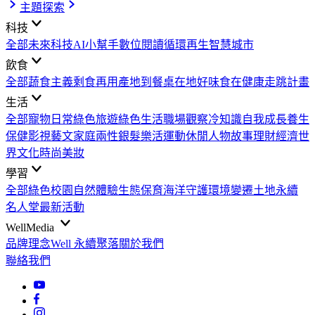
主題探索
科技
全部
未來科技
AI小幫手
數位閱讀
循環再生
智慧城市
飲食
全部
蔬食主義
剩食再用
產地到餐桌
在地好味
食在健康
走跳計畫
生活
全部
寵物日常
綠色旅遊
綠色生活
職場觀察
冷知識
自我成長
養生
保健
影視藝文
家庭兩性
銀髮樂活
運動休閒
人物故事
理財經濟
世
界文化
時尚美妝
學習
全部
綠色校園
自然體驗
生態保育
海洋守護
環境變遷
土地永續
名人堂
最新活動
WellMedia
品牌理念
Well 永續聚落
關於我們
聯絡我們