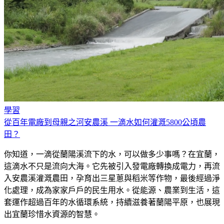
學習
從百年電廠到母親之河安農溪 一滴水如何灌溉5800公頃農
田？
你知道，一滴從蘭陽溪流下的水，可以做多少事嗎？在宜蘭，
這滴水不只是流向大海。它先被引入發電廠轉換成電力，再流
入安農溪灌溉農田，孕育出三星蔥與稻米等作物，最後經過淨
化處理，成為家家戶戶的民生用水。從能源、農業到生活，這
套運作超過百年的水循環系統，持續滋養著蘭陽平原，也展現
出宜蘭珍惜水資源的智慧。