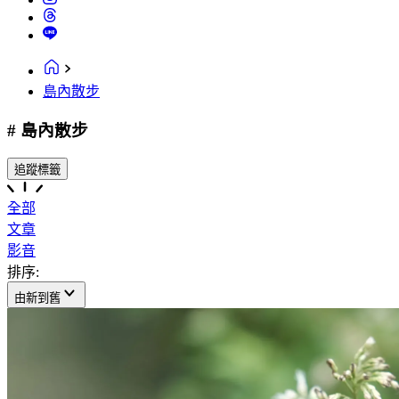
島內散步
# 島內散步
追蹤標籤
全部
文章
影音
排序:
由新到舊