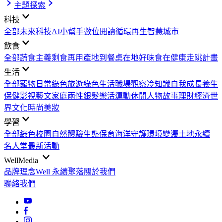
主題探索
科技
全部
未來科技
AI小幫手
數位閱讀
循環再生
智慧城市
飲食
全部
蔬食主義
剩食再用
產地到餐桌
在地好味
食在健康
走跳計畫
生活
全部
寵物日常
綠色旅遊
綠色生活
職場觀察
冷知識
自我成長
養生
保健
影視藝文
家庭兩性
銀髮樂活
運動休閒
人物故事
理財經濟
世
界文化
時尚美妝
學習
全部
綠色校園
自然體驗
生態保育
海洋守護
環境變遷
土地永續
名人堂
最新活動
WellMedia
品牌理念
Well 永續聚落
關於我們
聯絡我們