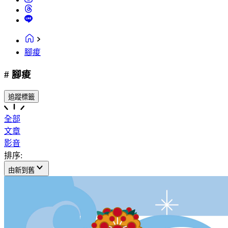
腳痠
# 腳痠
追蹤標籤
全部
文章
影音
排序:
由新到舊