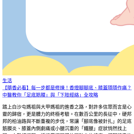
生活
【隨香必看】每一步都是修煉！香燈腳腳底、膝蓋隱隱作痛？
中醫教你「足底筋膜」與「下肢經絡」全攻略
踏上白沙屯媽祖與大甲媽祖的進香之路，對許多信眾而言是心
靈的歸宿，更是體力的終極考驗。在數百公里的長征中，硬邦
邦的柏油路與不斷重複的步伐，常讓「腳底像被針扎」的足底
筋膜炎、膝蓋內側劇痛或小腿沉重的「鐵腿」症狀悄然找上