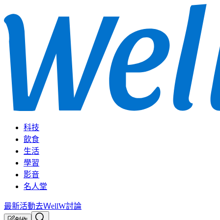
科技
飲食
生活
學習
影音
名人堂
最新活動
去ＷellW討論