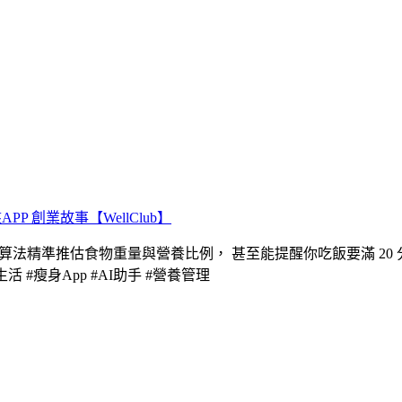
PP 創業故事【WellClub】
過 AI 演算法精準推估食物重量與營養比例， 甚至能提醒你吃飯要滿 
生活 #瘦身App #AI助手 #營養管理