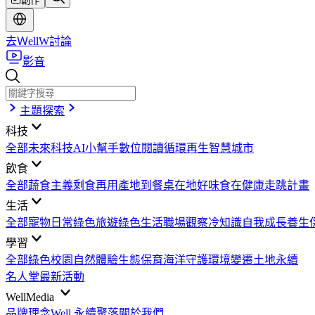
創作
去ＷellW討論
影音
主題探索
科技
全部
未來科技
AI小幫手
數位閱讀
循環再生
智慧城市
飲食
全部
蔬食主義
剩食再用
產地到餐桌
在地好味
食在健康
走跳計畫
生活
全部
寵物日常
綠色旅遊
綠色生活
職場觀察
冷知識
自我成長
養生
學習
全部
綠色校園
自然體驗
生態保育
海洋守護
環境變遷
土地永續
名人堂
最新活動
WellMedia
品牌理念
Well 永續聚落
關於我們