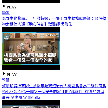
PLAY
學習
為野生動物而走，年救超過五千隻！野生動物獸醫師：最怕動
物太相信人類【動心時刻】獸醫師 吳珈瑩
PLAY
學習
幫助珍貴稀有野生動物鳥類繁殖後代！桃園鳥會為二級保育鳥
類小燕鷗 營造一個又一個安全的家【動心時刻】 桃園鳥會理
事長 吳豫州 WellMedia