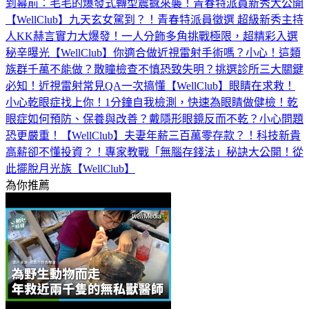
到幕前：毛毛的爆發式轉型震撼來襲！青春特派員新秀大公開
【WellClub】
九天玄女駕到？！青春特派員徵選 超級新秀主持
人KK赫言實力大爆發！一人分飾多角挑戰極限，超精彩入選
秘辛曝光【WellClub】
你適合做近視雷射手術嗎？小心！這類
族群千萬不能做？散瞳檢查不慎恐致失明？挑選診所三大關鍵
必知！近視雷射常見QA一次搞懂【WellClub】
眼睛在求救！
小心乾眼症找上你！1分鐘自我檢測，快速為眼睛做健檢！乾
眼症如何預防、保養與改善？戴隱形眼鏡反而不乾？小心問題
恐更嚴重！【WellClub】
夫妻年薪三百萬零存款？！科技新貴
高薪卻不懂投資？！專家教戰「無腦存錢法」秘訣大公開！從
此擺脫月光族【WellClub】
為你推薦