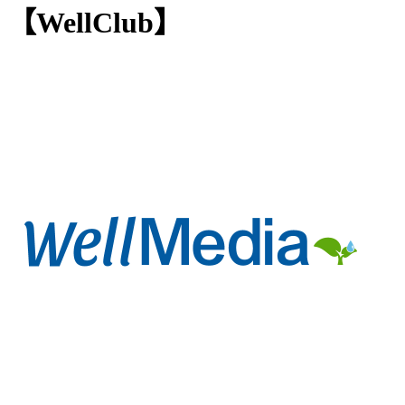
【WellClub】