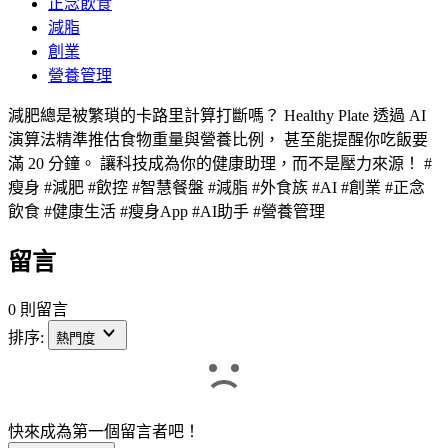
正念飲食
減脂
創業
營養管理
減肥總是被繁瑣的卡路里計算打斷嗎？ Healthy Plate 透過 AI
演算法精準推估食物重量與營養比例， 甚至能提醒你吃飯要
滿 20 分鐘。 讓科技成為你的健康助理，而不是壓力來源！ #
瘦身 #減肥 #飲控 #智慧餐盤 #減脂 #外食族 #AI #創業 #正念
飲食 #健康生活 #瘦身App #AI助手 #營養管理
留言
0 則留言
排序:
熱門度
快來成為第一個留言者吧！