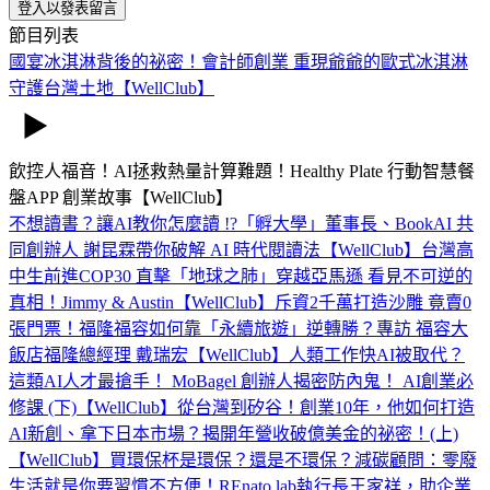
登入以發表留言
節目列表
國宴冰淇淋背後的祕密！會計師創業 重現爺爺的歐式冰淇淋
守護台灣土地【WellClub】
飲控人福音！AI拯救熱量計算難題！Healthy Plate 行動智慧餐
盤APP 創業故事【WellClub】
不想讀書？讓AI教你怎麼讀 !?「孵大學」董事長、BookAI 共
同創辦人 謝昆霖帶你破解 AI 時代閱讀法【WellClub】
台灣高
中生前進COP30 直擊「地球之肺」穿越亞馬遜 看見不可逆的
真相！Jimmy & Austin【WellClub】
斥資2千萬打造沙雕 竟賣0
張門票！福隆福容如何靠「永續旅遊」逆轉勝？專訪 福容大
飯店福隆總經理 戴瑞宏【WellClub】
人類工作快AI被取代？
這類AI人才最搶手！ MoBagel 創辦人揭密防內鬼！ AI創業必
修課 (下)【WellClub】
從台灣到矽谷！創業10年，他如何打造
AI新創、拿下日本市場？揭開年營收破億美金的祕密！(上)
【WellClub】
買環保杯是環保？還是不環保？減碳顧問：零廢
生活就是你要習慣不方便！REnato lab執行長王家祥，助企業