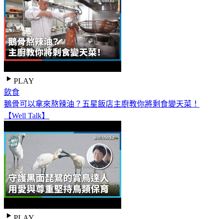
PLAY
飲食
鵝骨可以拿來熬辣油？五星飯店主廚教你將剩食變天菜！
【Well Talk】
PLAY