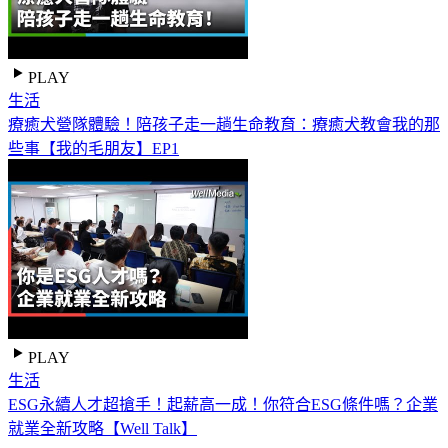
PLAY
生活
療癒犬營隊體驗！陪孩子走一趟生命教育：療癒犬教會我的那
些事【我的毛朋友】EP1
PLAY
生活
ESG永續人才超搶手！起薪高一成！你符合ESG條件嗎？企業
就業全新攻略【Well Talk】