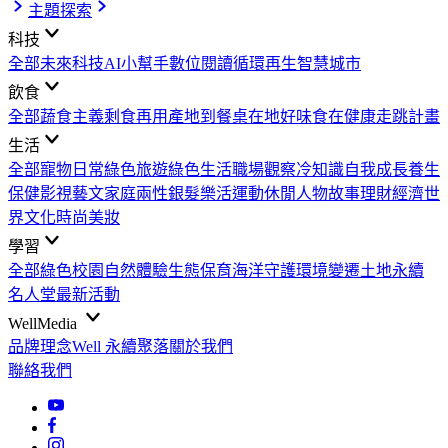
主題探索
科技
全部
未來科技
AI小幫手
數位閱讀
循環再生
智慧城市
飲食
全部
蔬食主義
剩食再用
產地到餐桌
在地好味
食在健康
走跳計畫
生活
全部
寵物日常
綠色旅遊
綠色生活
職場觀察
冷知識
自我成長
養生
保健
影視藝文
家庭兩性
銀髮樂活
運動休閒
人物故事
理財經濟
世
界文化
時尚美妝
學習
全部
綠色校園
自然體驗
生態保育
海洋守護
環境變遷
土地永續
名人堂
最新活動
WellMedia
品牌理念
Well 永續聚落
關於我們
聯絡我們