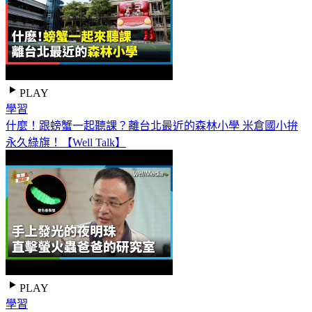
PLAY
學習
什麼！跟螃蟹一起聽課？離台北最近的森林小學 米倉國小拚
永久綠旗！【Well Talk】
PLAY
學習