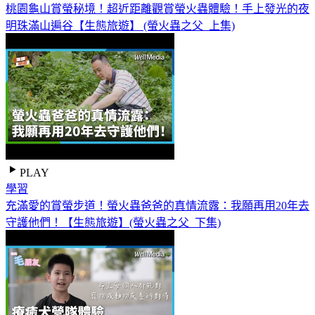
桃園龜山賞螢秘境！超近距離觀賞螢火蟲體驗！手上發光的夜
明珠滿山遍谷【生態旅遊】 (螢火蟲之父_上集)
PLAY
學習
充滿愛的賞螢步道！螢火蟲爸爸的真情流露：我願再用20年去
守護他們！【生態旅遊】(螢火蟲之父_下集)