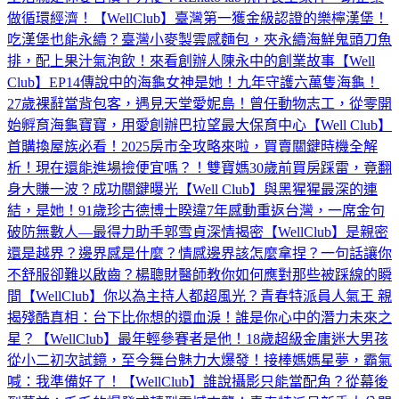
做循環經濟！【WellClub】
臺灣第一獲金級認證的樂檸漢堡！
吃漢堡也能永續？臺灣小麥製雲感麵包，夾永續海鮮鬼頭刀魚
排，配上果汁氣泡飲！來看創辦人陳永中的創業故事【Well
Club】EP14
傳說中的海龜女神是她！九年守護六萬隻海龜！
27歲裸辭當背包客，遇見天堂愛妮島！曾任動物志工，從零開
始孵育海龜寶寶，用愛創辦巴拉望最大保育中心【Well Club】‪
首購換屋族必看！2025房市全攻略來啦，買賣關鍵時機全解
析！現在還能進場撿便宜嗎？！雙寶媽30歲前買房踩雷，竟翻
身大賺一波？成功關鍵曝光【Well Club】
與黑猩猩最深的連
結，是她！91歲珍古德博士睽違7年感動重返台灣，一席金句
破防無數人—最得力助手郭雪貞深情揭密【WellClub】
是親密
還是越界？邊界感是什麼？情感邊界該怎麼拿捏？一句話讓你
不舒服卻難以啟齒？楊聰財醫師教你如何應對那些被踩線的瞬
間【WellClub】
你以為主持人都超風光？青春特派員人氣王 親
揭殘酷真相：台下比你想的還血淚！誰是你心中的潛力未來之
星？【WellClub】
最年輕參賽者是他！18歲超級金庸迷大男孩
從小二初次試鏡，至今舞台魅力大爆發！接棒媽媽星夢，霸氣
喊：我準備好了！【WellClub】
誰說攝影只能當配角？從幕後