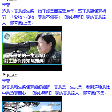
學習
追鳥、賞鳥護生態！她守護黑面琵鷺30年，堅守鳥類保育初
衷：「愛牠、拍牠，尊重不傷害」【動心時刻】專訪賞鳥達
人：鄭翠鳳(上集)
PLAY
學習
對賞鳥和生態保育如癡如醉！賞鳥是一生志業：看到這種鳥比
中樂透更開心！【動心時刻】 專訪賞鳥達人：鄭翠鳳(下集)