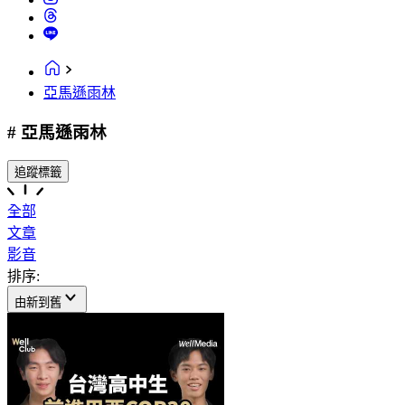
亞馬遜雨林
# 亞馬遜雨林
追蹤標籤
全部
文章
影音
排序:
由新到舊