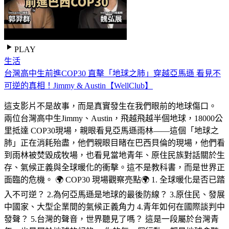
PLAY
生活
台灣高中生前進COP30 直擊「地球之肺」穿越亞馬遜 看見不
可逆的真相！Jimmy & Austin【WellClub】
這支影片不是故事，而是真實發生在我們眼前的地球傷口。
兩位台灣高中生Jimmy、Austin，飛越飛越半個地球，18000公
里抵達 COP30現場，親眼看見亞馬遜雨林——這個「地球之
肺」正在消耗殆盡，他們親眼目睹在巴西貝倫的現場，他們看
到雨林被焚毀成牧場，也看見當地青年、原住民族對話關於生
存、氣候正義與全球暖化的衝擊。這不是教科書，而是世界正
面臨的危機。 🌍 COP30 現場觀察亮點🌍 1. 全球暖化是否已踏
入不可逆？ 2.為何亞馬遜是地球的最後防線？ 3.原住民、發展
中國家、大型企業間的氣候正義角力 4.青年如何在國際談判中
發聲？ 5.台灣的聲音，世界聽見了嗎？ 這是一段屬於台灣青