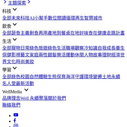
主題探索
科技
全部
未來科技
AI小幫手
數位閱讀
循環再生
智慧城市
飲食
全部
蔬食主義
剩食再用
產地到餐桌
在地好味
食在健康
走跳計畫
生活
全部
寵物日常
綠色旅遊
綠色生活
職場觀察
冷知識
自我成長
養生
保健
影視藝文
家庭兩性
銀髮樂活
運動休閒
人物故事
理財經濟
世
界文化
時尚美妝
學習
全部
綠色校園
自然體驗
生態保育
海洋守護
環境變遷
土地永續
名人堂
最新活動
WellMedia
品牌理念
Well 永續聚落
關於我們
聯絡我們