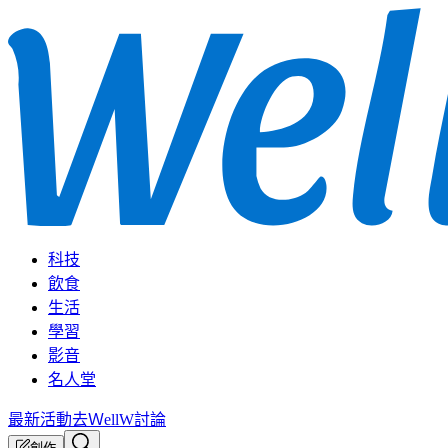
科技
飲食
生活
學習
影音
名人堂
最新活動
去ＷellW討論