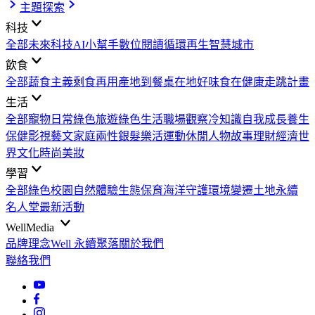
主題探索
科技
全部
未來科技
AI小幫手
數位閱讀
循環再生
智慧城市
飲食
全部
蔬食主義
剩食再用
產地到餐桌
在地好味
食在健康
走跳計畫
生活
全部
寵物日常
綠色旅遊
綠色生活
職場觀察
冷知識
自我成長
養生
保健
影視藝文
家庭兩性
銀髮樂活
運動休閒
人物故事
理財經濟
世
界文化
時尚美妝
學習
全部
綠色校園
自然體驗
生態保育
海洋守護
環境變遷
土地永續
名人堂
最新活動
WellMedia
品牌理念
Well 永續聚落
關於我們
聯絡我們