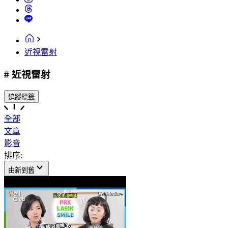
近視雷射
# 近視雷射
追蹤標籤
全部
文章
影音
排序:
由新到舊