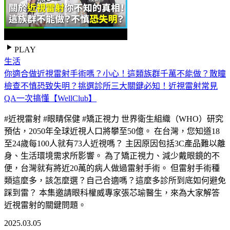
PLAY
生活
你適合做近視雷射手術嗎？小心！這類族群千萬不能做？散瞳
檢查不慎恐致失明？挑選診所三大關鍵必知！近視雷射常見
QA一次搞懂【WellClub】
#近視雷射 #眼睛保健 #矯正視力 世界衛生組織（WHO）研究
預估，2050年全球近視人口將攀至50億。 在台灣，您知道18
至24歲每100人就有73人近視嗎？ 主因原因包括3C產品難以離
身、生活環境需求所影響。 為了矯正視力、減少戴眼鏡的不
便，台灣就有將近20萬的病人做過雷射手術。 但雷射手術種
類這麼多，該怎麼選？自己合適嗎？這麼多診所到底如何避免
踩到雷？ 本集邀請眼科權威專家張芯瑜醫生，來為大家解答
近視雷射的關鍵問題。
2025.03.05