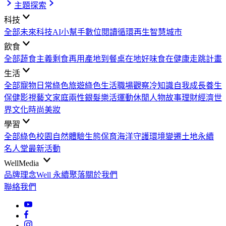
主題探索
科技
全部
未來科技
AI小幫手
數位閱讀
循環再生
智慧城市
飲食
全部
蔬食主義
剩食再用
產地到餐桌
在地好味
食在健康
走跳計畫
生活
全部
寵物日常
綠色旅遊
綠色生活
職場觀察
冷知識
自我成長
養生
保健
影視藝文
家庭兩性
銀髮樂活
運動休閒
人物故事
理財經濟
世
界文化
時尚美妝
學習
全部
綠色校園
自然體驗
生態保育
海洋守護
環境變遷
土地永續
名人堂
最新活動
WellMedia
品牌理念
Well 永續聚落
關於我們
聯絡我們