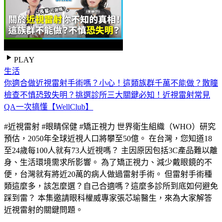
PLAY
生活
你適合做近視雷射手術嗎？小心！這類族群千萬不能做？散瞳
檢查不慎恐致失明？挑選診所三大關鍵必知！近視雷射常見
QA一次搞懂【WellClub】
#近視雷射 #眼睛保健 #矯正視力 世界衛生組織（WHO）研究
預估，2050年全球近視人口將攀至50億。 在台灣，您知道18
至24歲每100人就有73人近視嗎？ 主因原因包括3C產品難以離
身、生活環境需求所影響。 為了矯正視力、減少戴眼鏡的不
便，台灣就有將近20萬的病人做過雷射手術。 但雷射手術種
類這麼多，該怎麼選？自己合適嗎？這麼多診所到底如何避免
踩到雷？ 本集邀請眼科權威專家張芯瑜醫生，來為大家解答
近視雷射的關鍵問題。