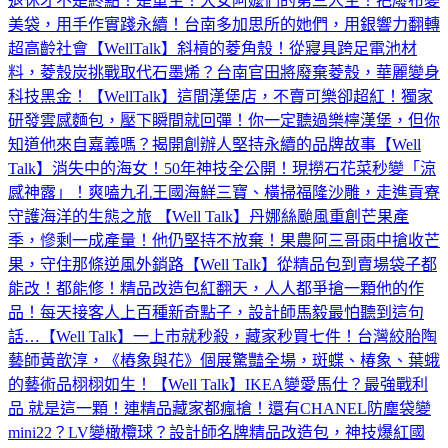
退休才不是終點！是重生！大女阿嬤們的第三人生！把廢布變
美袋，用手作實踐永續！台南多加思所的她們，用銀響力翻轉
超高齡社會【WellTalk】
斜槓的菱角殼！從寢具跨足電池材
料，菱殼炭挑戰取代石墨烯？台南官田將廢棄菱殼，華麗變身
科技黑金！【WellTalk】
這間漢堡店，不賣可樂卻超紅！獨家
研發雲感麵包，壓下瞬間就回彈！你一定聽過樂檸漢堡，但你
知道他來自嘉義嗎？揭開創辦人堅持永續的品牌故事【Well
Talk】
消失中的海女！50年神技全公開！現撈石花菜秒變「涼
感神露」！爽嗑九孔王國海鮮三寶、橫掃福隆沙雕，走進貢寮
守護海洋的生態之旅 【Well Talk】
丹娜絲颱風重創芒果產
季，慘剩一成產量！他仍堅持不放棄！果農阿三哥雨中搶收芒
果，守住那條逆風外銷路【Well Talk】‪
從精品包到賣場袋子都
能改！都能修！精品改造包紅翻天，人人都爭搶一顆他的作
品！每天接客人上百種新奇點子，設計師馬毅最怕聽到這句
話…【Well Talk】
一上市就秒殺，藏家秒買七件！台灣絞胎陶
藝師黃歆淳，《樁象與花》個展驚豔全場，斑蝶、椿象、葉蛾
的藝術品栩栩如生！【Well Talk】
IKEA變愛馬仕？最強戰利
品 就是這一顆！連精品藏家都瘋搶！還有CHANEL防塵袋變
mini22？LV變橄欖球？設計師名牌精品改造包，神技爆紅國