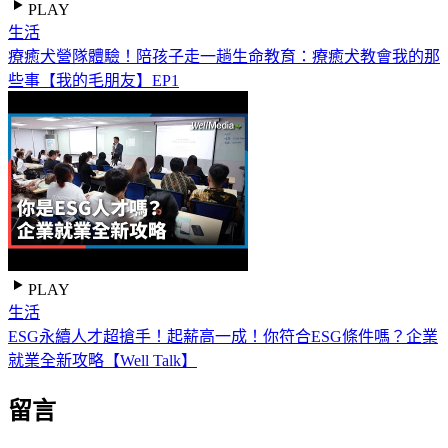
PLAY
生活
療癒犬營隊體驗！陪孩子走一趟生命教育：療癒犬教會我的那
些事【我的毛朋友】EP1
PLAY
生活
ESG永續人才超搶手！起薪高一成！你符合ESG條件嗎？企業
就業全新攻略【Well Talk】
留言