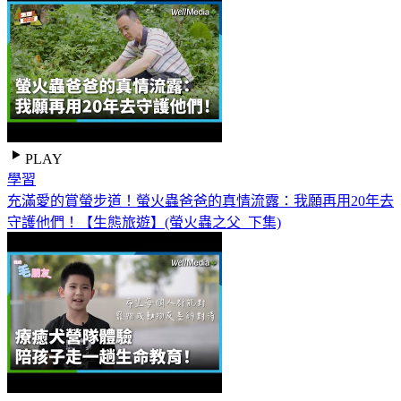
PLAY
學習
充滿愛的賞螢步道！螢火蟲爸爸的真情流露：我願再用20年去
守護他們！【生態旅遊】(螢火蟲之父_下集)