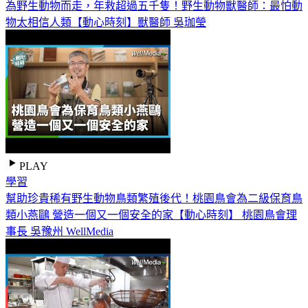
為野生動物而走，年救超過五千隻！野生動物獸醫師：最怕動
物太相信人類【動心時刻】獸醫師 吳珈瑩
PLAY
學習
幫助珍貴稀有野生動物鳥類繁殖後代！桃園鳥會為二級保育鳥
類小燕鷗 營造一個又一個安全的家【動心時刻】 桃園鳥會理
事長 吳豫州 WellMedia