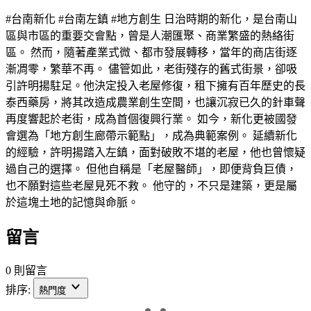
#台南新化 #台南左鎮 #地方創生 日治時期的新化，是台南山
區與市區的重要交會點，曾是人潮匯聚、商業繁盛的熱絡街
區。 然而，隨著產業式微、都市發展轉移，當年的商店街逐
漸凋零，繁華不再。 儘管如此，老街殘存的舊式街景，卻吸
引許明揚駐足。他決定投入老屋修復，租下擁有百年歷史的長
泰西藥房，將其改造成農業創生空間，也讓沉寂已久的針車聲
再度響起於老街，成為首個復興行業。 如今，新化更被國發
會選為「地方創生廊帶示範點」，成為典範案例。 延續新化
的經驗，許明揚踏入左鎮，面對破敗不堪的老屋，他也曾懷疑
過自己的選擇。 但他自稱是「老屋醫師」，即便背負巨債，
也不願對這些老屋見死不救。 他守的，不只是建築，更是屬
於這塊土地的記憶與命脈。
留言
0 則留言
排序:
熱門度