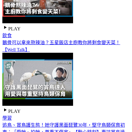
PLAY
飲食
鵝骨可以拿來熬辣油？五星飯店主廚教你將剩食變天菜！
【Well Talk】
PLAY
學習
追鳥、賞鳥護生態！她守護黑面琵鷺30年，堅守鳥類保育初