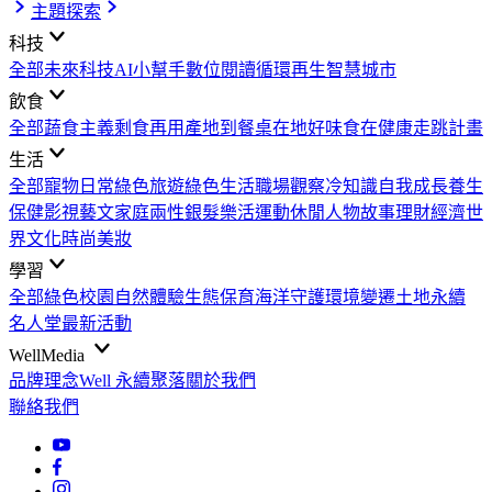
主題探索
科技
全部
未來科技
AI小幫手
數位閱讀
循環再生
智慧城市
飲食
全部
蔬食主義
剩食再用
產地到餐桌
在地好味
食在健康
走跳計畫
生活
全部
寵物日常
綠色旅遊
綠色生活
職場觀察
冷知識
自我成長
養生
保健
影視藝文
家庭兩性
銀髮樂活
運動休閒
人物故事
理財經濟
世
界文化
時尚美妝
學習
全部
綠色校園
自然體驗
生態保育
海洋守護
環境變遷
土地永續
名人堂
最新活動
WellMedia
品牌理念
Well 永續聚落
關於我們
聯絡我們