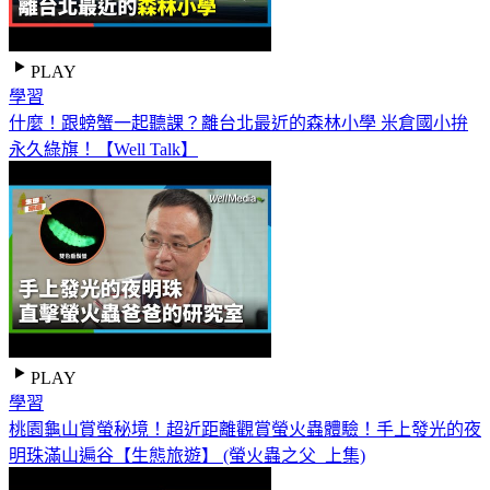
PLAY
學習
什麼！跟螃蟹一起聽課？離台北最近的森林小學 米倉國小拚
永久綠旗！【Well Talk】
PLAY
學習
桃園龜山賞螢秘境！超近距離觀賞螢火蟲體驗！手上發光的夜
明珠滿山遍谷【生態旅遊】 (螢火蟲之父_上集)