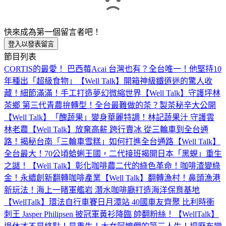
快來成為第一個留言者吧！
登入以發表留言
節目列表
CORTIS的最愛！ 巴西莓Acai 台灣也有？全台唯一！他堅持10
年種出「超級食物」【Well Talk】
開箱神級鐵道迷的驚人收
藏！細節滿滿！手工打造夢幻微縮世界【Well Talk】
守護坪林
茶鄉 第三代青農拚轉型！全台最難做的茶？製茶秘辛大公開
【Well Talk】
「醜蔬果」變身華麗特調！林記蔬果汁 守護雲
林老農【Well Talk】
放棄高薪 跨行賣冰 從三輪車到全台通
路！揭秘台南「三輪車雪糕」如何打進全台通路【Well Talk】
全台最大！70公頃蛤蜊王國，二代接班揭開日本「黑蜆」重生
之謎！【Well Talk】
彰化咖啡農二代的綠色革命！咖啡渣變綠
金！永續創新翻轉咖啡產業【Well Talk】
翻轉漁村！鼻頭漁港
新玩法！海上一睹軍艦岩 潛水咖啡廳打造海洋保育基地
【WellTalk】
環法自行車賽日月潭站 40國車友齊聚 比利時衝
刺王 Jasper Philipsen 披冠軍黃衫降臨 帥翻粉絲！【WellTalk】