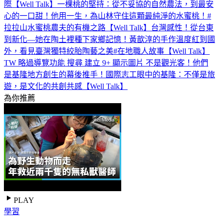
際【Well Talk】
一棵桃的堅持：從不妥協的自然農法，到最安
心的一口甜！他用一生，為山林守住這顆最純淨的水蜜桃！#
拉拉山水蜜桃農夫的有機之路【Well Talk】
台灣感性！從台東
到新化—她在陶土裡種下家鄉記憶！黃歆淳的手作溫度紅到國
外，看見臺灣獨特絞胎陶藝之美#在地職人故事【Well Talk】
TW 略過導覽功能 搜尋 建立 9+ 顯示圖片 不是觀光客！他們
是基隆地方創生的幕後推手！國際志工眼中的基隆：不僅是旅
遊，是文化的共創共感【Well Talk】
為你推薦
PLAY
學習