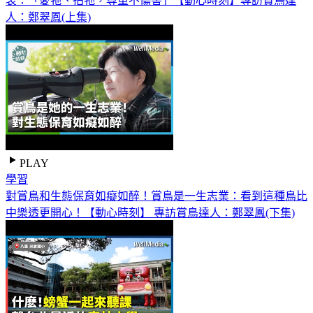
衷：「愛牠、拍牠，尊重不傷害」【動心時刻】專訪賞鳥達
人：鄭翠鳳(上集)
PLAY
學習
對賞鳥和生態保育如癡如醉！賞鳥是一生志業：看到這種鳥比
中樂透更開心！【動心時刻】 專訪賞鳥達人：鄭翠鳳(下集)