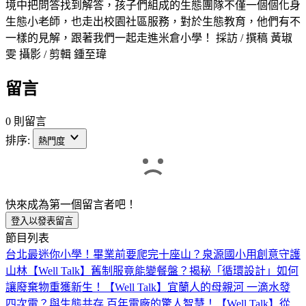
境中把問答找到解答，孩子們組成的生態團隊不僅一個個化身
生態小老師，也走出校園社區服務，對於生態教育，他們有不
一樣的見解，跟著我們一起走進米倉小學！ 採訪 / 撰稿 黃琡
雯 攝影 / 剪輯 鍾至瑋
留言
0 則留言
排序:
熱門度
快來成為第一個留言者吧！
登入以發表留言
節目列表
台北最迷你小學！畢業前要爬完十座山？泉源國小用創意守護
山林【Well Talk】
舊制服竟能變餐盤？揭秘「循環設計」如何
讓廢棄物重獲新生！【Well Talk】
宜蘭人的母親河 一滴水發
四次電？與生態共存 百年電廠的驚人智慧！【Well Talk】
從