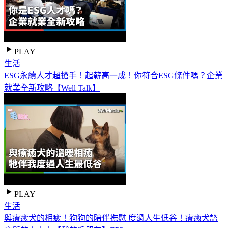
PLAY
生活
ESG永續人才超搶手！起薪高一成！你符合ESG條件嗎？企業
就業全新攻略【Well Talk】
PLAY
生活
與療癒犬的相癒！狗狗的陪伴撫慰 度過人生低谷！療癒犬諮