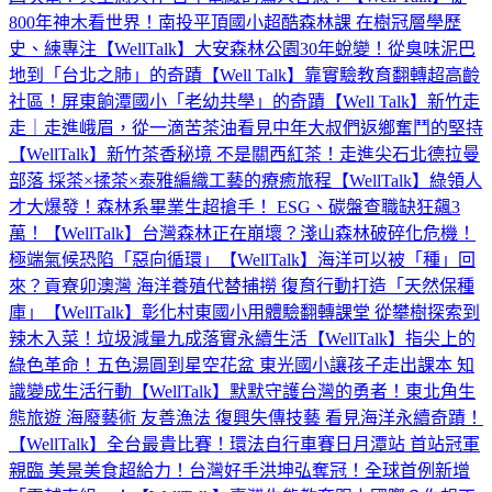
800年神木看世界！南投平頂國小超酷森林課 在樹冠層學歷
史、練專注【WellTalk】
大安森林公園30年蛻變！從臭味泥巴
地到「台北之肺」的奇蹟【Well Talk】
靠實驗教育翻轉超高齡
社區！屏東餉潭國小「老幼共學」的奇蹟【Well Talk】
新竹走
走｜走進峨眉，從一滴苦茶油看見中年大叔們返鄉奮鬥的堅持
【WellTalk】
新竹茶香秘境 不是關西紅茶！走進尖石北德拉曼
部落 採茶×揉茶×泰雅編織工藝的療癒旅程【WellTalk】
綠領人
才大爆發！森林系畢業生超搶手！ ESG、碳盤查職缺狂飆3
萬！【WellTalk】
台灣森林正在崩壞？淺山森林破碎化危機！
極端氣候恐陷「惡向循環」【WellTalk】
海洋可以被「種」回
來？貢寮卯澳灣 海洋養殖代替捕撈 復育行動打造「天然保種
庫」【WellTalk】
彰化村東國小用體驗翻轉課堂 從攀樹探索到
辣木入菜！垃圾減量九成落實永續生活【WellTalk】
指尖上的
綠色革命！五色湯圓到星空花盆 東光國小讓孩子走出課本 知
識變成生活行動【WellTalk】
默默守護台灣的勇者！東北角生
態旅遊 海廢藝術 友善漁法 復興失傳技藝 看見海洋永續奇蹟！
【WellTalk】
全台最貴比賽！環法自行車賽日月潭站 首站冠軍
親臨 美景美食超給力！台灣好手洪坤弘奪冠！全球首例新增