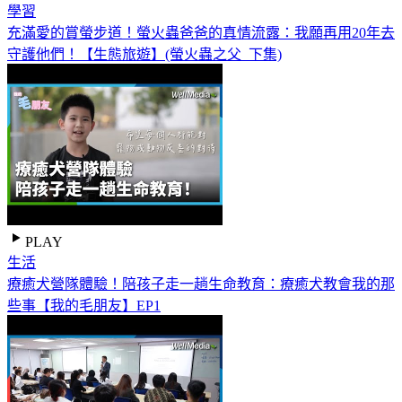
學習
充滿愛的賞螢步道！螢火蟲爸爸的真情流露：我願再用20年去
守護他們！【生態旅遊】(螢火蟲之父_下集)
PLAY
生活
療癒犬營隊體驗！陪孩子走一趟生命教育：療癒犬教會我的那
些事【我的毛朋友】EP1