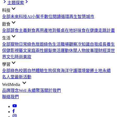
主題探索
科技
全部
未來科技
AI小幫手
數位閱讀
循環再生
智慧城市
飲食
全部
蔬食主義
剩食再用
產地到餐桌
在地好味
食在健康
走跳計畫
生活
全部
寵物日常
綠色旅遊
綠色生活
職場觀察
冷知識
自我成長
養生
保健
影視藝文
家庭兩性
銀髮樂活
運動休閒
人物故事
理財經濟
世
界文化
時尚美妝
學習
全部
綠色校園
自然體驗
生態保育
海洋守護
環境變遷
土地永續
名人堂
最新活動
WellMedia
品牌理念
Well 永續聚落
關於我們
聯絡我們