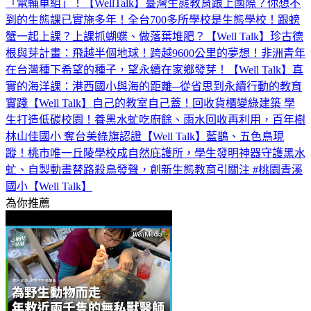
「電輔車組」！【WellTalk】
臺灣生態教育跟上國際？你想不
到的生態課已實施多年！全台700多所學校是生態學校！跟螃
蟹一起上課？上課抓蝴蝶、做落葉堆肥？【Well Talk】
珍古德
根與芽計畫：飛越半個地球！跨越9600公里的夢想！非洲青年
在台灣種下希望的種子，望永續在家鄉發芽！【Well Talk】
真
實的海洋課：港西國小與海的距離─從省思到永續行動的教育
實踐【Well Talk】
自己的教室自己蓋！回收貨櫃變綠建築 學
生打造低碳校園！養黑水虻吃廚餘、雨水回收再利用，百年樹
林山佳國小 奪台美綠旗認證【Well Talk】
藍鵲、五色鳥現
蹤！桃市唯一丘陵學校成自然庇護所，學生發明神器守護黑水
虻、自製動畫替路殺鳥發聲，創新生態教育引關注 #桃園青溪
國小【Well Talk】
為你推薦