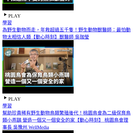
PLAY
學習
為野生動物而走，年救超過五千隻！野生動物獸醫師：最怕動
物太相信人類【動心時刻】獸醫師 吳珈瑩
PLAY
學習
幫助珍貴稀有野生動物鳥類繁殖後代！桃園鳥會為二級保育鳥
類小燕鷗 營造一個又一個安全的家【動心時刻】 桃園鳥會理
事長 吳豫州 WellMedia