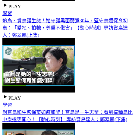
PLAY
學習
追鳥、賞鳥護生態！她守護黑面琵鷺30年，堅守鳥類保育初
衷：「愛牠、拍牠，尊重不傷害」【動心時刻】專訪賞鳥達
人：鄭翠鳳(上集)
PLAY
學習
對賞鳥和生態保育如癡如醉！賞鳥是一生志業：看到這種鳥比
中樂透更開心！【動心時刻】 專訪賞鳥達人：鄭翠鳳(下集)