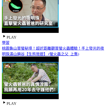
PLAY
學習
桃園龜山賞螢秘境！超近距離觀賞螢火蟲體驗！手上發光的夜
明珠滿山遍谷【生態旅遊】 (螢火蟲之父_上集)
PLAY