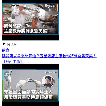
PLAY
飲食
鵝骨可以拿來熬辣油？五星飯店主廚教你將剩食變天菜！
【Well Talk】