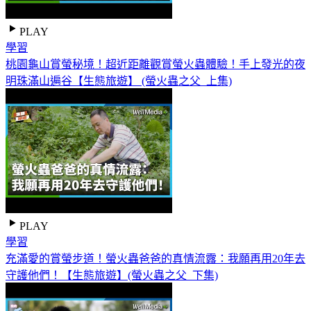
PLAY
學習
桃園龜山賞螢秘境！超近距離觀賞螢火蟲體驗！手上發光的夜
明珠滿山遍谷【生態旅遊】 (螢火蟲之父_上集)
PLAY
學習
充滿愛的賞螢步道！螢火蟲爸爸的真情流露：我願再用20年去
守護他們！【生態旅遊】(螢火蟲之父_下集)