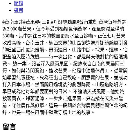
颱風
果農
#台南玉井#芒果#阿三哥#丹娜絲颱風#台南重創 台灣每年外銷
近3,000噸芒果，但今年受到極端氣候衝擊，產量驟減至僅約
330噸，其中銷往日本的數量更縮水至百餘噸。正值七月芒果
收成高峰，台南玉井、楠西交界的山區卻遭遇丹娜絲颱風引發
的旺盛西南氣流侵襲。暴雨連日、山路中斷，採果、運輸、宅
配全陷入壓時危機——每一次出貨，都是與天候對抗的極限挑
戰。 這一集，記者深入風雨果園，紀錄來自台南的果農阿三
哥，如何與時間賽跑、搶收芒果。他是中油退休員工，從零開
始學習無毒種植，只為種出自己敢吃、願意賣的芒果，並成功
打入日本市場。然而颱風過境後的劇烈降雨、山區道路坍方，
早已成為他每年都要面對的日常。 不論晴天或風雨，他始終
披著雨衣、踩著泥濘，一步步走進果園，只為搶在天災來臨
前，守住農作與訂單。這是一段關於台灣農民韌性與信念的紀
錄，也是一場在風雨中默默守護土地的故事。
留言