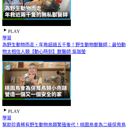
PLAY
學習
為野生動物而走，年救超過五千隻！野生動物獸醫師：最怕動
物太相信人類【動心時刻】獸醫師 吳珈瑩
PLAY
學習
幫助珍貴稀有野生動物鳥類繁殖後代！桃園鳥會為二級保育鳥