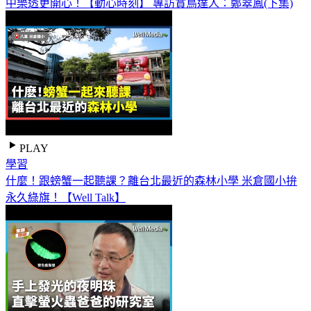
中樂透更開心！【動心時刻】 專訪賞鳥達人：鄭翠鳳(下集)
PLAY
學習
什麼！跟螃蟹一起聽課？離台北最近的森林小學 米倉國小拚
永久綠旗！【Well Talk】