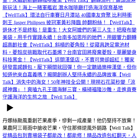
金！永續創新翻轉咖啡產業【Well Talk】
翻轉漁村！鼻頭漁港
新玩法！海上一睹軍艦岩 潛水咖啡廳打造海洋保育基地
【WellTalk】
環法自行車賽日月潭站 40國車友齊聚 比利時衝
刺王 Jasper Philipsen 披冠軍黃衫降臨 帥翻粉絲！【WellTalk】
退休才不是終點！是重生！大女阿嬤們的第三人生！把廢布變
美袋，用手作實踐永續！台南多加思所的她們，用銀響力翻轉
超高齡社會【WellTalk】
斜槓的菱角殼！從寢具跨足電池材
料，菱殼炭挑戰取代石墨烯？台南官田將廢棄菱殼，華麗變身
科技黑金！【WellTalk】
這間漢堡店，不賣可樂卻超紅！獨家
研發雲感麵包，壓下瞬間就回彈！你一定聽過樂檸漢堡，但你
知道他來自嘉義嗎？揭開創辦人堅持永續的品牌故事【Well
Talk】
消失中的海女！50年神技全公開！現撈石花菜秒變「涼
感神露」！爽嗑九孔王國海鮮三寶、橫掃福隆沙雕，走進貢寮
守護海洋的生態之旅 【Well Talk】
丹娜絲颱風重創芒果產季，慘剩一成產量！他仍堅持不放棄！
果農阿三哥雨中搶收芒果，守住那條逆風外銷路【Well Talk】‪
從精品包到賣場袋子都能改！都能修！精品改造包紅翻天，人