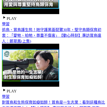
PLAY
學習
追鳥、賞鳥護生態！她守護黑面琵鷺30年，堅守鳥類保育初
衷：「愛牠、拍牠，尊重不傷害」【動心時刻】專訪賞鳥達
人：鄭翠鳳(上集)
PLAY
學習
對賞鳥和生態保育如癡如醉！賞鳥是一生志業：看到這種鳥比