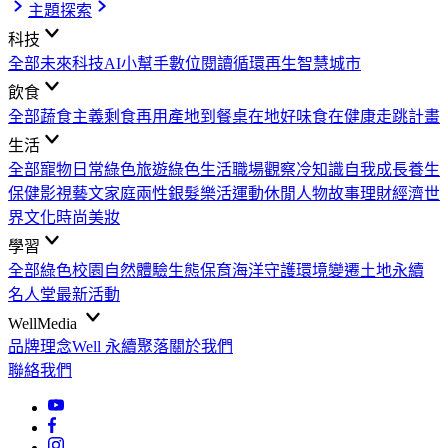
主題探索
科技
全部
未來科技
AI小幫手
數位閱讀
循環再生
智慧城市
飲食
全部
蔬食主義
剩食再用
產地到餐桌
在地好味
食在健康
走跳計畫
生活
全部
寵物日常
綠色旅遊
綠色生活
職場觀察
冷知識
自我成長
養生
保健
影視藝文
家庭兩性
銀髮樂活
運動休閒
人物故事
理財經濟
世
界文化
時尚美妝
學習
全部
綠色校園
自然體驗
生態保育
海洋守護
環境變遷
土地永續
名人堂
最新活動
WellMedia
品牌理念
Well 永續聚落
關於我們
聯絡我們