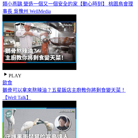
類小燕鷗 營造一個又一個安全的家【動心時刻】 桃園鳥會理
事長 吳豫州 WellMedia
PLAY
飲食
鵝骨可以拿來熬辣油？五星飯店主廚教你將剩食變天菜！
【Well Talk】