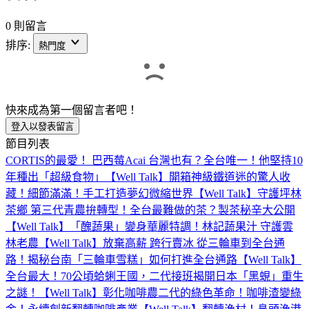
0 則留言
排序:
熱門度
快來成為第一個留言者吧！
登入以發表留言
節目列表
CORTIS的最愛！ 巴西莓Acai 台灣也有？全台唯一！他堅持10
年種出「超級食物」【Well Talk】
開箱神級鐵道迷的驚人收
藏！細節滿滿！手工打造夢幻微縮世界【Well Talk】
守護坪林
茶鄉 第三代青農拚轉型！全台最難做的茶？製茶秘辛大公開
【Well Talk】
「醜蔬果」變身華麗特調！林記蔬果汁 守護雲
林老農【Well Talk】
放棄高薪 跨行賣冰 從三輪車到全台通
路！揭秘台南「三輪車雪糕」如何打進全台通路【Well Talk】
全台最大！70公頃蛤蜊王國，二代接班揭開日本「黑蜆」重生
之謎！【Well Talk】
彰化咖啡農二代的綠色革命！咖啡渣變綠