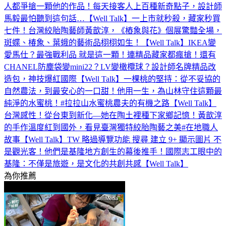
人都爭搶一顆他的作品！每天接客人上百種新奇點子，設計師
馬毅最怕聽到這句話…【Well Talk】
一上市就秒殺，藏家秒買
七件！台灣絞胎陶藝師黃歆淳，《樁象與花》個展驚豔全場，
斑蝶、椿象、葉蛾的藝術品栩栩如生！【Well Talk】
IKEA變
愛馬仕？最強戰利品 就是這一顆！連精品藏家都瘋搶！還有
CHANEL防塵袋變mini22？LV變橄欖球？設計師名牌精品改
造包，神技爆紅國際【Well Talk】
一棵桃的堅持：從不妥協的
自然農法，到最安心的一口甜！他用一生，為山林守住這顆最
純淨的水蜜桃！#拉拉山水蜜桃農夫的有機之路【Well Talk】
台灣感性！從台東到新化—她在陶土裡種下家鄉記憶！黃歆淳
的手作溫度紅到國外，看見臺灣獨特絞胎陶藝之美#在地職人
故事【Well Talk】
TW 略過導覽功能 搜尋 建立 9+ 顯示圖片 不
是觀光客！他們是基隆地方創生的幕後推手！國際志工眼中的
基隆：不僅是旅遊，是文化的共創共感【Well Talk】
為你推薦