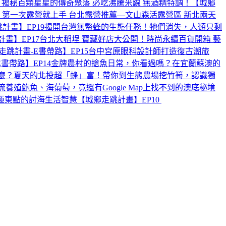
揭秘百顆星星的傳奇聚落 必吃沸騰米線 無酒精特調！【城鄉
第一次露營就上手 台北露營推薦—文山森活露營區 新北兩天
畫】EP19
揭開台灣無螫蜂的生態任務！牠們消失，人類只剩
畫】EP17
台北大稻埕 寶藏好店大公開！時尚永續百貨開箱 藝
跳計畫-E書帶路】EP15
台中宮原眼科設計師打造復古潮旅
帶路】EP14
金牌農村的搶魚日常，你看過嗎？在宜蘭蘇澳的
麼？夏天的北投超「蜂」富！帶你到生態農場挖竹筍，認識獨
殖鮑魚、海葡萄，竟還有Google Map上找不到的澳底秘境
點的討海生活智慧【城鄉走跳計畫】EP10 ‪