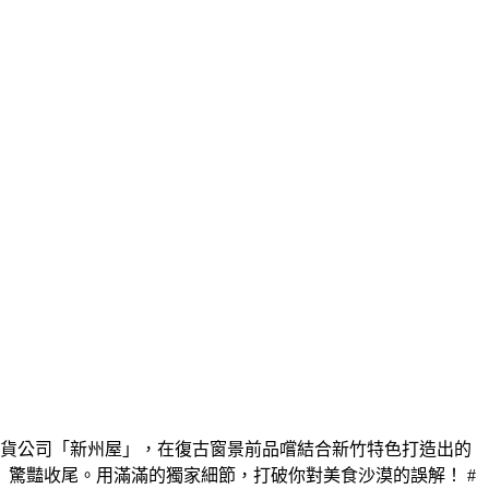
百貨公司「新州屋」，在復古窗景前品嚐結合新竹特色打造出的
驚豔收尾。用滿滿的獨家細節，打破你對美食沙漠的誤解！ #