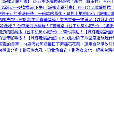
城鄉走跳計畫】 EP23
用砲彈換的豪宅？新竹「將軍村」開箱！
兩天一夜這樣玩(下集)【城鄉走跳計畫】 EP21
台北露營推薦！
餃子」的美味秘訣！一碗麵的背後，是對土地的用心【城鄉走跳計
25環法自行車賽 精美完賽禮開箱！美食美景一次滿足【城鄉走跳計
發源地？ 台中東海這樣玩！E書帶路《台中私房小旅行》【城鄉走
道的隱藏版《台中私房小旅行》，帶你踩點！【城鄉走跳計畫E書
百年咖啡樹！【城鄉走跳計畫】EP13
北投除了泡溫泉還能玩什
東邊的貢寮！74歲海女阿嬤每日下海採石花菜，運用自然潮汐洋流養
灣東北角！從貢寮九孔、東北角奇岩，到海女文化，解密台灣極東