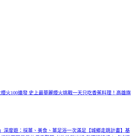
煙火100連發 史上最華麗煙火
挑戰一天只吃香蕉料理！高雄旗
」深度遊：採薑、美食、薑足浴一次滿足【城鄉走跳計畫】
基