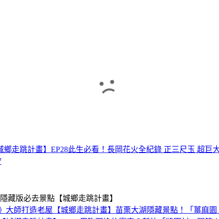
鄉走跳計畫】EP28
此生必看！長岡花火全紀錄 正三尺玉 超巨大
7
大隱藏版必去景點【城鄉走跳計畫】
金》大師打造老屋【城鄉走跳計畫】
苗栗大湖隱藏景點！「薑麻園