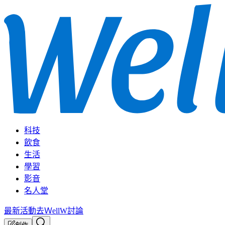
科技
飲食
生活
學習
影音
名人堂
最新活動
去ＷellW討論