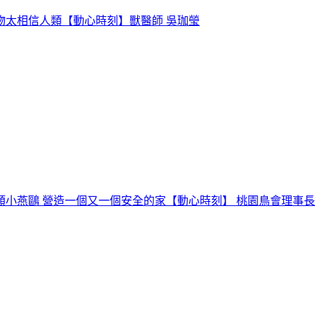
物太相信人類【動心時刻】獸醫師 吳珈瑩
鷗 營造一個又一個安全的家【動心時刻】 桃園鳥會理事長 吳豫州 