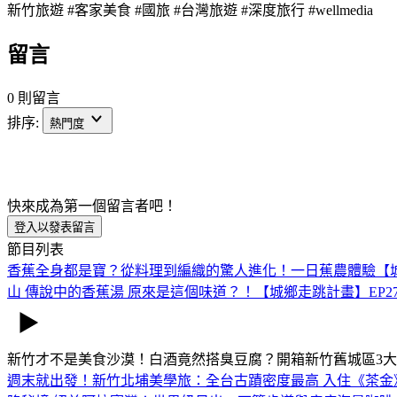
新竹旅遊 #客家美食 #國旅 #台灣旅遊 #深度旅行 #wellmedia
留言
0 則留言
排序:
熱門度
快來成為第一個留言者吧！
登入以發表留言
節目列表
香蕉全身都是寶？從料理到編織的驚人進化！一日蕉農體驗【城
山 傳說中的香蕉湯 原來是這個味道？！【城鄉走跳計畫】EP2
新竹才不是美食沙漠！白酒竟然搭臭豆腐？開箱新竹舊城區3
週末就出發！新竹北埔美學旅：全台古蹟密度最高 入住《茶