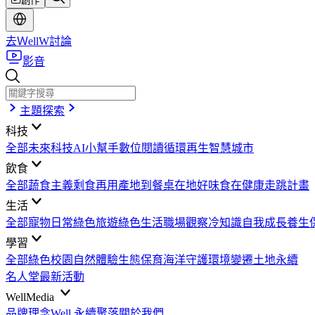
創作
去ＷellW討論
影音
主題探索
科技
全部
未來科技
AI小幫手
數位閱讀
循環再生
智慧城市
飲食
全部
蔬食主義
剩食再用
產地到餐桌
在地好味
食在健康
走跳計畫
生活
全部
寵物日常
綠色旅遊
綠色生活
職場觀察
冷知識
自我成長
養生
學習
全部
綠色校園
自然體驗
生態保育
海洋守護
環境變遷
土地永續
名人堂
最新活動
WellMedia
品牌理念
Well 永續聚落
關於我們