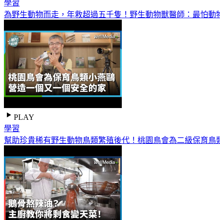
學習
為野生動物而走，年救超過五千隻！野生動物獸醫師：最怕動
PLAY
學習
幫助珍貴稀有野生動物鳥類繁殖後代！桃園鳥會為二級保育鳥類小燕