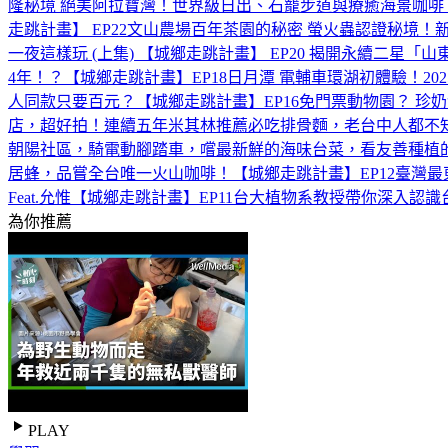
隆秘境 絕美阿拉寶灣！世界級日出、石籠步道與療癒海景咖啡【
走跳計畫】 EP22
文山農場百年茶園的秘密 螢火蟲認證秘境！新北
一夜這樣玩 (上集) 【城鄉走跳計畫】 EP20 ‪
揭開永續二星「山東
4年！？【城鄉走跳計畫】EP18
日月潭 電輔車環湖初體驗！20
人同款只要百元？【城鄉走跳計畫】EP16
免門票動物園？ 珍奶
店，超好拍！連續五年米其林推薦必吃排骨麵，老台中人都不知
朝陽社區，騎電動腳踏車，嚐最新鮮的海味台菜，看友善種植的
居蜂，品嘗全台唯一火山咖啡！【城鄉走跳計畫】EP12
臺灣最
Feat.允惟【城鄉走跳計畫】EP11‪
台大植物系教授帶你深入認識台
為你推薦
PLAY