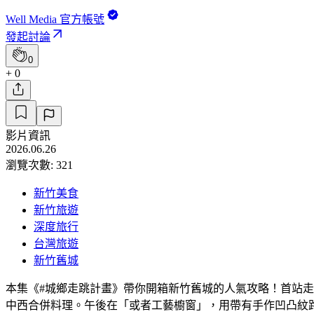
Well Media 官方帳號
發起討論
0
+ 0
影片資訊
2026.06.26
瀏覽次數: 321
新竹美食
新竹旅遊
深度旅行
台灣旅遊
新竹舊城
本集《#城鄉走跳計畫》帶你開箱新竹舊城的人氣攻略！首站
中西合併料理。午後在「或者工藝櫥窗」，用帶有手作凹凸紋