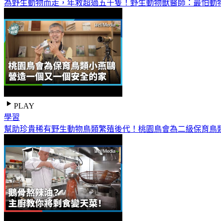
為野生動物而走，年救超過五千隻！野生動物獸醫師：最怕動
PLAY
學習
幫助珍貴稀有野生動物鳥類繁殖後代！桃園鳥會為二級保育鳥類小燕