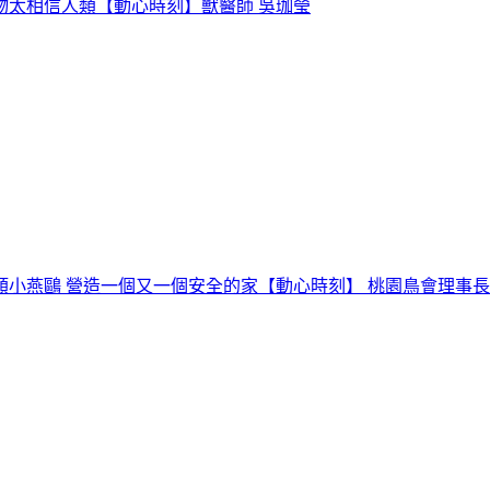
物太相信人類【動心時刻】獸醫師 吳珈瑩
鷗 營造一個又一個安全的家【動心時刻】 桃園鳥會理事長 吳豫州 