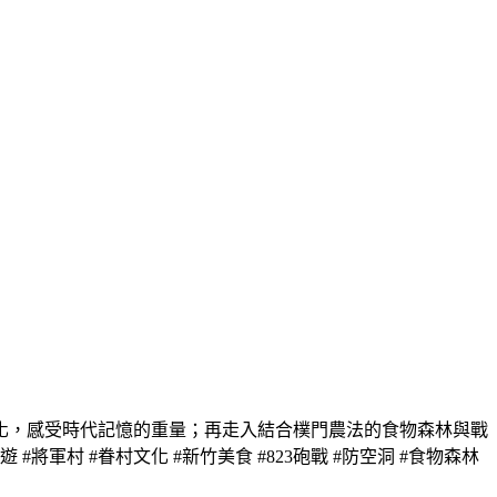
化，感受時代記憶的重量；再走入結合樸門農法的食物森林與戰
村 #眷村文化 #新竹美食 #823砲戰 #防空洞 #食物森林