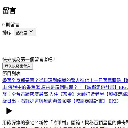
留言
0 則留言
排序:
熱門度
快來成為第一個留言者吧！
登入以發表留言
節目列表
香蕉全身都是寶？從料理到編織的驚人進化！一日蕉農體驗【城
山 傳說中的香蕉湯 原來是這個味道？！【城鄉走跳計畫】EP2
旅：全台古蹟密度最高 入住《茶金》大師打造老屋【城鄉走跳
級日出、石籠步道與療癒海景咖啡【城鄉走跳計畫】 EP23
用砲彈換的豪宅？新竹「將軍村」開箱！揭秘百顆星星的傳奇聚落