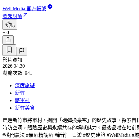
Well Media 官方帳號
發起討論
0
+ 0
影片資訊
2026.04.30
瀏覽次數: 941
深度旅遊
新竹
將軍村
新竹美食
走進新竹市將軍村，揭開「砲彈換豪宅」的歷史故事，探索昔
時防空洞，體驗歷史與永續共存的場域魅力。最後品嚐在地創意餐飲與
#樸門農法 #無酒精調酒 #新竹一日遊 #歷史建築 #WellMedia 