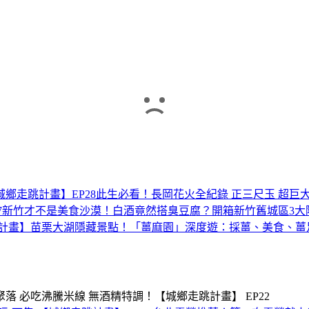
鄉走跳計畫】EP28
此生必看！長岡花火全紀錄 正三尺玉 超巨大
7
新竹才不是美食沙漠！白酒竟然搭臭豆腐？開箱新竹舊城區3大
計畫】
苗栗大湖隱藏景點！「薑麻園」深度遊：採薑、美食、薑
 必吃沸騰米線 無酒精特調！【城鄉走跳計畫】 EP22