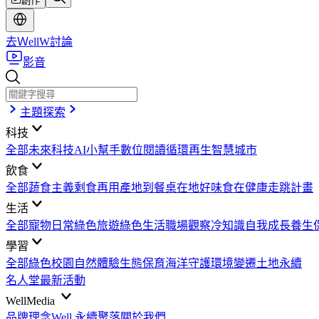
創作
去ＷellW討論
影音
主題探索
科技
全部
未來科技
AI小幫手
數位閱讀
循環再生
智慧城市
飲食
全部
蔬食主義
剩食再用
產地到餐桌
在地好味
食在健康
走跳計畫
生活
全部
寵物日常
綠色旅遊
綠色生活
職場觀察
冷知識
自我成長
養生
學習
全部
綠色校園
自然體驗
生態保育
海洋守護
環境變遷
土地永續
名人堂
最新活動
WellMedia
品牌理念
Well 永續聚落
關於我們