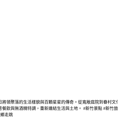
日將領聚落的生活樣貌與百顆星星的傳奇。從寬敞庭院到眷村文
無酒精特調，重新連結生活與土地。 #新竹景點 #新竹旅遊 #將軍
#城鄉走跳