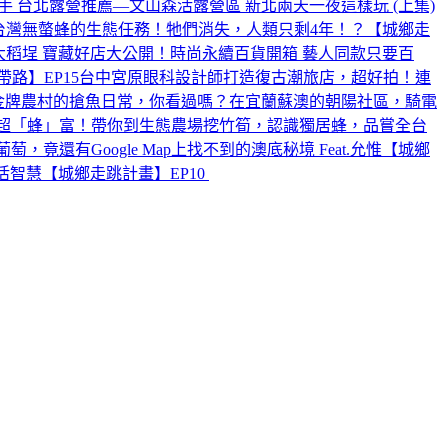
 台北露營推薦—文山森活露營區 新北兩天一夜這樣玩 (上集)
台灣無螫蜂的生態任務！牠們消失，人類只剩4年！？【城鄉走
大稻埕 寶藏好店大公開！時尚永續百貨開箱 藝人同款只要百
路】EP15
台中宮原眼科設計師打造復古潮旅店，超好拍！連
金牌農村的搶魚日常，你看過嗎？在宜蘭蘇澳的朝陽社區，騎電
超「蜂」富！帶你到生態農場挖竹筍，認識獨居蜂，品嘗全台
有Google Map上找不到的澳底秘境 Feat.允惟【城鄉
【城鄉走跳計畫】EP10 ‪