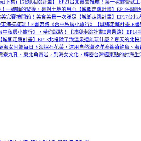
下集)【城鄉走跳計畫】 EP21
台北露營推薦！第一次露營就上手
！一碗麵的背後，是對土地的用心【城鄉走跳計畫】EP19
揭開
 精美完賽禮開箱！美食美景一次滿足【城鄉走跳計畫】EP17
台北
中東海這樣玩！E書帶路《台中私房小旅行》【城鄉走跳計畫-E書帶
中私房小旅行》，帶你踩點！【城鄉走跳計畫E書帶路】EP14
城鄉走跳計畫】EP13
北投除了泡溫泉還能玩什麼？夏天的北投
歲海女阿嬤每日下海採石花菜，運用自然潮汐洋流養殖鮑魚、海葡萄，竟還
寮九孔、東北角奇岩，到海女文化，解密台灣極東點的討海生活智慧