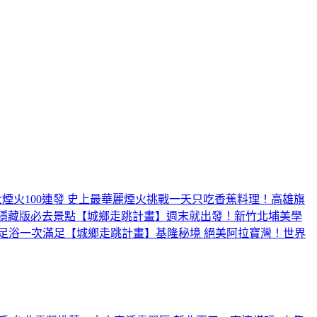
煙火100連發 史上最華麗煙火
挑戰一天只吃香蕉料理！高雄旗
隱藏版必去景點【城鄉走跳計畫】
週末就出發！新竹北埔美學
足浴一次滿足【城鄉走跳計畫】
基隆秘境 絕美阿拉寶灣！世界