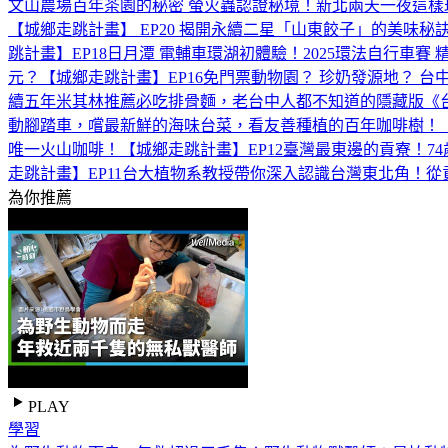
文山農場百年茶園的秘密 螢火蟲認證秘境！新北兩天一夜這樣玩(
【城鄉走跳計畫】 EP20 ‪
揭開永續二星「山東餃子」的美味秘訣
跳計畫】EP18
日月潭 電輔車環湖初體驗！2025環法自行車賽
元？【城鄉走跳計畫】EP16
免門票動物園？ 珍奶發源地？ 台
續五年米其林推薦必吃排骨麵，老台中人都不知道的隱藏版《台
動腳踏車，嚐最新鮮的海味台菜，看友善種植的百年咖啡樹！【
唯一火山咖啡！【城鄉走跳計畫】EP12
臺灣最東邊的貢寮！74
走跳計畫】EP11‪
台大植物系教授帶你深入認識台灣東北角！從貢
為你推薦
PLAY
學習