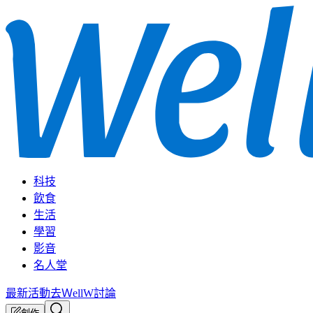
科技
飲食
生活
學習
影音
名人堂
最新活動
去ＷellW討論