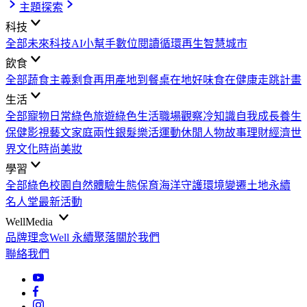
主題探索
科技
全部
未來科技
AI小幫手
數位閱讀
循環再生
智慧城市
飲食
全部
蔬食主義
剩食再用
產地到餐桌
在地好味
食在健康
走跳計畫
生活
全部
寵物日常
綠色旅遊
綠色生活
職場觀察
冷知識
自我成長
養生
保健
影視藝文
家庭兩性
銀髮樂活
運動休閒
人物故事
理財經濟
世
界文化
時尚美妝
學習
全部
綠色校園
自然體驗
生態保育
海洋守護
環境變遷
土地永續
名人堂
最新活動
WellMedia
品牌理念
Well 永續聚落
關於我們
聯絡我們