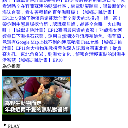
點！【城鄉走跳計畫E書帶路】EP14
金牌農村的搶魚日常，你
看過嗎？在宜蘭蘇澳的朝陽社區，騎電動腳踏車，嚐最新鮮的
海味台菜，看友善種植的百年咖啡樹！【城鄉走跳計畫】
EP13
北投除了泡溫泉還能玩什麼？夏天的北投超「蜂」富！
帶你到生態農場挖竹筍，認識獨居蜂，品嘗全台唯一火山咖
啡！【城鄉走跳計畫】EP12
臺灣最東邊的貢寮！74歲海女阿
嬤每日下海採石花菜，運用自然潮汐洋流養殖鮑魚、海葡萄，
竟還有Google Map上找不到的澳底秘境 Feat.允惟【城鄉走跳
計畫】EP11‪
台大植物系教授帶你深入認識台灣東北角！從貢
寮九孔、東北角奇岩，到海女文化，解密台灣極東點的討海生
活智慧【城鄉走跳計畫】EP10 ‪
為你推薦
PLAY