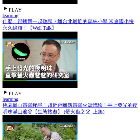
PLAY
learning
什麼！跟螃蟹一起聽課？離台北最近的森林小學 米倉國小拚
永久綠旗！【Well Talk】
PLAY
learning
桃園龜山賞螢秘境！超近距離觀賞螢火蟲體驗！手上發光的夜
明珠滿山遍谷【生態旅遊】 (螢火蟲之父_上集)