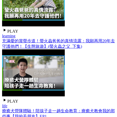
PLAY
learning
充滿愛的賞螢步道！螢火蟲爸爸的真情流露：我願再用20年去
守護他們！【生態旅遊】(螢火蟲之父_下集)
PLAY
life
療癒犬營隊體驗！陪孩子走一趟生命教育：療癒犬教會我的那
些事【我的毛朋友】EP1