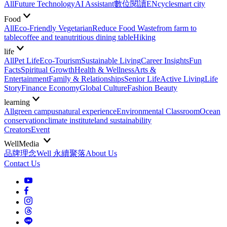
All
Future Technology
AI Assistant
數位閱讀EN
cycle
smart city
Food
All
Eco-Friendly Vegetarian
Reduce Food Waste
from farm to
table
coffee and tea
nutritious dining table
Hiking
life
All
Pet Life
Eco-Tourism
Sustainable Living
Career Insights
Fun
Facts
Spiritual Growth
Health & Wellness
Arts &
Entertainment
Family & Relationships
Senior Life
Active Living
Life
Story
Finance Economy
Global Culture
Fashion Beauty
learning
All
green campus
natural experience
Environmental Classroom
Ocean
conservation
climate institute
land sustainability
Creators
Event
WellMedia
品牌理念
Well 永續聚落
About Us
Contact Us