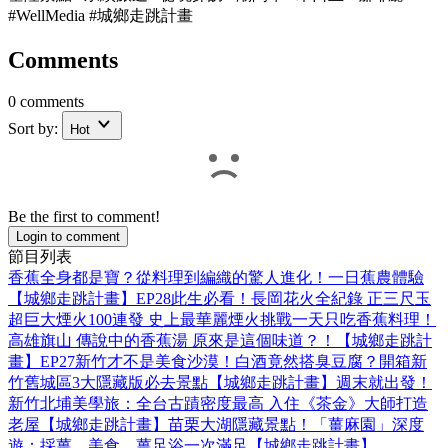
#WellMedia #城鄉走跳計畫
Comments
0 comments
Sort by:
Hot
Be the first to comment!
Login to comment
節目列表
香蕉全身都是寶？從料理到編織的驚人進化！一日蕉農體驗
【城鄉走跳計畫】EP28
此生必看！長岡花火全紀錄 正三尺玉
超巨大煙火100連發 史上最華麗煙火
挑戰一天只吃香蕉料理！
高雄旗山 傳說中的香蕉湯 原來是這個味道？！【城鄉走跳計
畫】EP27
新竹才不是美食沙漠！白酒竟然搭臭豆腐？開箱新
竹舊城區3大隱藏版必去景點【城鄉走跳計畫】
週末就出發！
新竹北埔美學旅：全台古蹟密度最高 入住《茶金》大師打造
老屋【城鄉走跳計畫】
苗栗大湖隱藏景點！「薑麻園」深度
遊：採薑、美食、薑足浴一次滿足【城鄉走跳計畫】