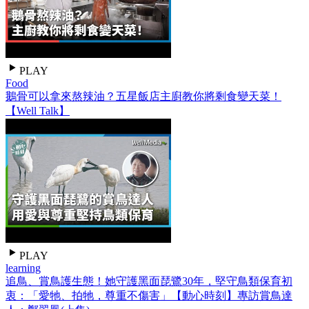
PLAY
Food
鵝骨可以拿來熬辣油？五星飯店主廚教你將剩食變天菜！
【Well Talk】
PLAY
learning
追鳥、賞鳥護生態！她守護黑面琵鷺30年，堅守鳥類保育初
衷：「愛牠、拍牠，尊重不傷害」【動心時刻】專訪賞鳥達