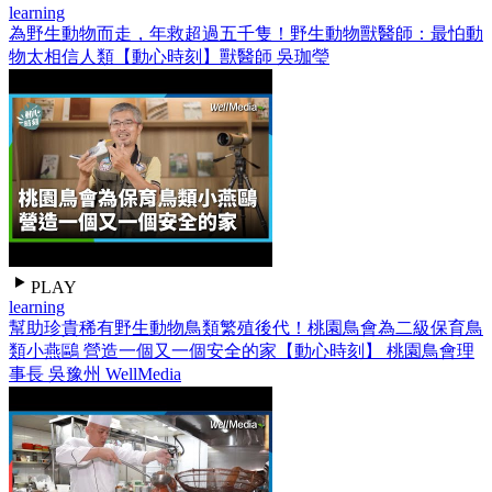
learning
為野生動物而走，年救超過五千隻！野生動物獸醫師：最怕動
物太相信人類【動心時刻】獸醫師 吳珈瑩
PLAY
learning
幫助珍貴稀有野生動物鳥類繁殖後代！桃園鳥會為二級保育鳥
類小燕鷗 營造一個又一個安全的家【動心時刻】 桃園鳥會理
事長 吳豫州 WellMedia