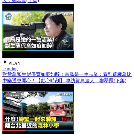
人：鄭翠鳳(上集)
PLAY
learning
對賞鳥和生態保育如癡如醉！賞鳥是一生志業：看到這種鳥比
中樂透更開心！【動心時刻】 專訪賞鳥達人：鄭翠鳳(下集)