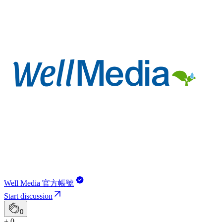
Well Media 官方帳號
Start discussion
0
+ 0