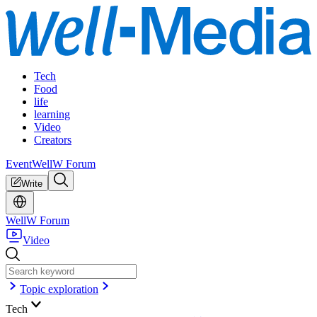
Tech
Food
life
learning
Video
Creators
Event
WellW Forum
Write
WellW Forum
Video
Topic exploration
Tech