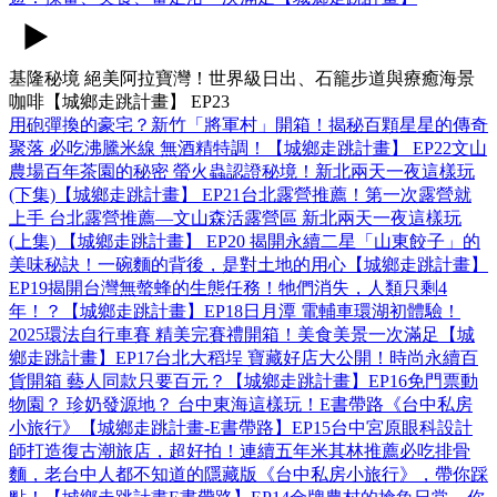
基隆秘境 絕美阿拉寶灣！世界級日出、石籠步道與療癒海景
咖啡【城鄉走跳計畫】 EP23
用砲彈換的豪宅？新竹「將軍村」開箱！揭秘百顆星星的傳奇
聚落 必吃沸騰米線 無酒精特調！【城鄉走跳計畫】 EP22
文山
農場百年茶園的秘密 螢火蟲認證秘境！新北兩天一夜這樣玩
(下集)【城鄉走跳計畫】 EP21
台北露營推薦！第一次露營就
上手 台北露營推薦—文山森活露營區 新北兩天一夜這樣玩
(上集) 【城鄉走跳計畫】 EP20 ‪
揭開永續二星「山東餃子」的
美味秘訣！一碗麵的背後，是對土地的用心【城鄉走跳計畫】
EP19
揭開台灣無螫蜂的生態任務！牠們消失，人類只剩4
年！？【城鄉走跳計畫】EP18
日月潭 電輔車環湖初體驗！
2025環法自行車賽 精美完賽禮開箱！美食美景一次滿足【城
鄉走跳計畫】EP17
台北大稻埕 寶藏好店大公開！時尚永續百
貨開箱 藝人同款只要百元？【城鄉走跳計畫】EP16
免門票動
物園？ 珍奶發源地？ 台中東海這樣玩！E書帶路《台中私房
小旅行》【城鄉走跳計畫-E書帶路】EP15
台中宮原眼科設計
師打造復古潮旅店，超好拍！連續五年米其林推薦必吃排骨
麵，老台中人都不知道的隱藏版《台中私房小旅行》，帶你踩