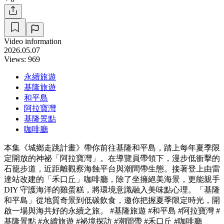
Video information
2026.05.07
Views: 969
永續旅遊
基隆旅遊
和平島
阿拉寶灣
基隆景點
咖啡廳
本集《城鄉走跳計畫》帶你前往基隆和平島，踏上每年夏季限
定開放的神祕「阿拉寶灣」。在導覽員帶領下，漫步低衝擊的
石籠步道，近距離觀察海蝕平台與潮間帶生態。接著登上由雷
達站改建的「禾口丘」咖啡廳，除了坐擁絕美海景，更能親手
DIY 守護海洋的雞蛋糕，將環境意識融入美味點心理。「基隆
和平島」從地質奇景到低碳飲食，邀你把握夏季限定時光，開
啟一場與海共好的永續之旅。 #基隆旅遊 #和平島 #阿拉寶灣 #
基隆景點 #永續旅遊 #祕境探訪 #潮間帶 #禾口丘 #咖啡廳