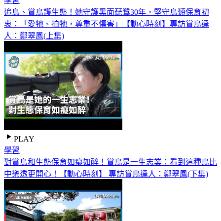
學習
追鳥、賞鳥護生態！她守護黑面琵鷺30年，堅守鳥類保育初
衷：「愛牠、拍牠，尊重不傷害」【動心時刻】專訪賞鳥達
人：鄭翠鳳(上集)
PLAY
學習
對賞鳥和生態保育如癡如醉！賞鳥是一生志業：看到這種鳥比
中樂透更開心！【動心時刻】 專訪賞鳥達人：鄭翠鳳(下集)