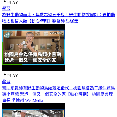
PLAY
學習
為野生動物而走，年救超過五千隻！野生動物獸醫師：最怕動
物太相信人類【動心時刻】獸醫師 吳珈瑩
PLAY
學習
幫助珍貴稀有野生動物鳥類繁殖後代！桃園鳥會為二級保育鳥
類小燕鷗 營造一個又一個安全的家【動心時刻】 桃園鳥會理
事長 吳豫州 WellMedia