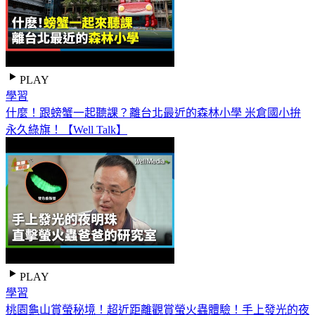
PLAY
學習
什麼！跟螃蟹一起聽課？離台北最近的森林小學 米倉國小拚
永久綠旗！【Well Talk】
PLAY
學習
桃園龜山賞螢秘境！超近距離觀賞螢火蟲體驗！手上發光的夜