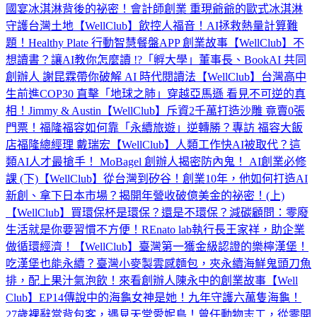
國宴冰淇淋背後的祕密！會計師創業 重現爺爺的歐式冰淇淋
守護台灣土地【WellClub】
飲控人福音！AI拯救熱量計算難
題！Healthy Plate 行動智慧餐盤APP 創業故事【WellClub】
不
想讀書？讓AI教你怎麼讀 !?「孵大學」董事長、BookAI 共同
創辦人 謝昆霖帶你破解 AI 時代閱讀法【WellClub】
台灣高中
生前進COP30 直擊「地球之肺」穿越亞馬遜 看見不可逆的真
相！Jimmy & Austin【WellClub】
斥資2千萬打造沙雕 竟賣0張
門票！福隆福容如何靠「永續旅遊」逆轉勝？專訪 福容大飯
店福隆總經理 戴瑞宏【WellClub】
人類工作快AI被取代？這
類AI人才最搶手！ MoBagel 創辦人揭密防內鬼！ AI創業必修
課 (下)【WellClub】
從台灣到矽谷！創業10年，他如何打造AI
新創、拿下日本市場？揭開年營收破億美金的祕密！(上)
【WellClub】
買環保杯是環保？還是不環保？減碳顧問：零廢
生活就是你要習慣不方便！REnato lab執行長王家祥，助企業
做循環經濟！【WellClub】
臺灣第一獲金級認證的樂檸漢堡！
吃漢堡也能永續？臺灣小麥製雲感麵包，夾永續海鮮鬼頭刀魚
排，配上果汁氣泡飲！來看創辦人陳永中的創業故事【Well
Club】EP14
傳說中的海龜女神是她！九年守護六萬隻海龜！
27歲裸辭當背包客，遇見天堂愛妮島！曾任動物志工，從零開