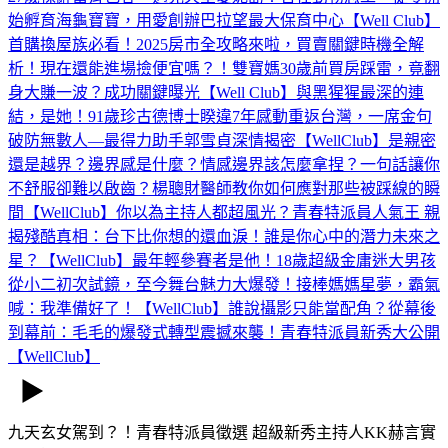
始孵育海龜寶寶，用愛創辦巴拉望最大保育中心【Well Club】‪
首購換屋族必看！2025房市全攻略來啦，買賣關鍵時機全解
析！現在還能進場撿便宜嗎？！雙寶媽30歲前買房踩雷，竟翻
身大賺一波？成功關鍵曝光【Well Club】
與黑猩猩最深的連
結，是她！91歲珍古德博士睽違7年感動重返台灣，一席金句
破防無數人—最得力助手郭雪貞深情揭密【WellClub】
是親密
還是越界？邊界感是什麼？情感邊界該怎麼拿捏？一句話讓你
不舒服卻難以啟齒？楊聰財醫師教你如何應對那些被踩線的瞬
間【WellClub】
你以為主持人都超風光？青春特派員人氣王 親
揭殘酷真相：台下比你想的還血淚！誰是你心中的潛力未來之
星？【WellClub】
最年輕參賽者是他！18歲超級金庸迷大男孩
從小二初次試鏡，至今舞台魅力大爆發！接棒媽媽星夢，霸氣
喊：我準備好了！【WellClub】
誰說攝影只能當配角？從幕後
到幕前：毛毛的爆發式轉型震撼來襲！青春特派員新秀大公開
【WellClub】
九天玄女駕到？！青春特派員徵選 超級新秀主持人KK赫言實