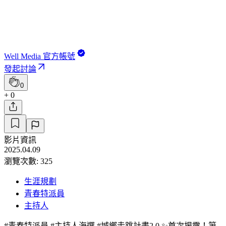
Well Media 官方帳號
發起討論
0
+ 0
影片資訊
2025.04.09
瀏覽次數: 325
生涯規劃
青春特派員
主持人
#青春特派員 #主持人海選 #城鄉走跳計畫2.0 ✨首次揭露！第