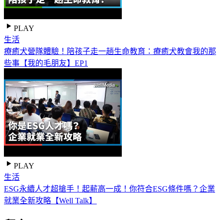
PLAY
生活
療癒犬營隊體驗！陪孩子走一趟生命教育：療癒犬教會我的那
些事【我的毛朋友】EP1
PLAY
生活
ESG永續人才超搶手！起薪高一成！你符合ESG條件嗎？企業
就業全新攻略【Well Talk】