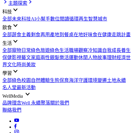
主題探索
科技
全部
未來科技
AI小幫手
數位閱讀
循環再生
智慧城市
飲食
全部
蔬食主義
剩食再用
產地到餐桌
在地好味
食在健康
走跳計畫
生活
全部
寵物日常
綠色旅遊
綠色生活
職場觀察
冷知識
自我成長
養生
保健
影視藝文
家庭兩性
銀髮樂活
運動休閒
人物故事
理財經濟
世
界文化
時尚美妝
學習
全部
綠色校園
自然體驗
生態保育
海洋守護
環境變遷
土地永續
名人堂
最新活動
WellMedia
品牌理念
Well 永續聚落
關於我們
聯絡我們