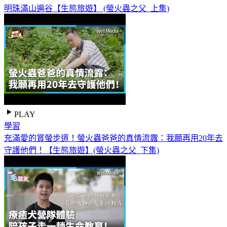
明珠滿山遍谷【生態旅遊】 (螢火蟲之父_上集)
PLAY
學習
充滿愛的賞螢步道！螢火蟲爸爸的真情流露：我願再用20年去
守護他們！【生態旅遊】(螢火蟲之父_下集)