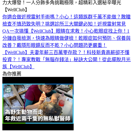
力大爆發！一人分飾多角挑戰極限，超精彩入選秘辛曝光
【WellClub】
你適合做近視雷射手術嗎？小心！這類族群千萬不能做？散瞳
檢查不慎恐致失明？挑選診所三大關鍵必知！近視雷射常見
QA一次搞懂【WellClub】
眼睛在求救！小心乾眼症找上你！1
分鐘自我檢測，快速為眼睛做健檢！乾眼症如何預防、保養與
改善？戴隱形眼鏡反而不乾？小心問題恐更嚴重！
【WellClub】
夫妻年薪三百萬零存款？！科技新貴高薪卻不懂
投資？！專家教戰「無腦存錢法」秘訣大公開！從此擺脫月光
族【WellClub】
為你推薦