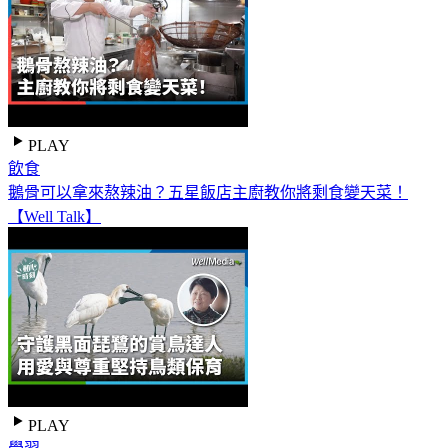
PLAY
飲食
鵝骨可以拿來熬辣油？五星飯店主廚教你將剩食變天菜！
【Well Talk】
PLAY