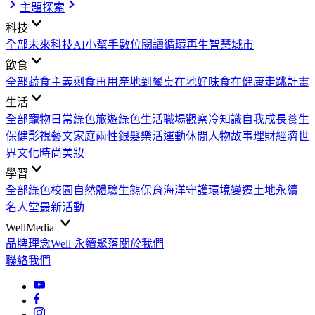
主題探索
科技
全部
未來科技
AI小幫手
數位閱讀
循環再生
智慧城市
飲食
全部
蔬食主義
剩食再用
產地到餐桌
在地好味
食在健康
走跳計畫
生活
全部
寵物日常
綠色旅遊
綠色生活
職場觀察
冷知識
自我成長
養生
保健
影視藝文
家庭兩性
銀髮樂活
運動休閒
人物故事
理財經濟
世
界文化
時尚美妝
學習
全部
綠色校園
自然體驗
生態保育
海洋守護
環境變遷
土地永續
名人堂
最新活動
WellMedia
品牌理念
Well 永續聚落
關於我們
聯絡我們