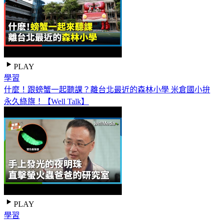
PLAY
學習
什麼！跟螃蟹一起聽課？離台北最近的森林小學 米倉國小拚
永久綠旗！【Well Talk】
PLAY
學習