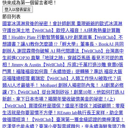
快來成為第一個留言者吧！
登入以發表留言
節目列表
國宴冰淇淋背後的祕密！會計師創業 重現爺爺的歐式冰淇淋
守護台灣土地【WellClub】
飲控人福音！AI拯救熱量計算難
題！Healthy Plate 行動智慧餐盤APP 創業故事【WellClub】
不
想讀書？讓AI教你怎麼讀 !?「孵大學」董事長、BookAI 共同
創辦人 謝昆霖帶你破解 AI 時代閱讀法【WellClub】
台灣高中
生前進COP30 直擊「地球之肺」穿越亞馬遜 看見不可逆的真
相！Jimmy & Austin【WellClub】
斥資2千萬打造沙雕 竟賣0張
門票！福隆福容如何靠「永續旅遊」逆轉勝？專訪 福容大飯
店福隆總經理 戴瑞宏【WellClub】
人類工作快AI被取代？這
類AI人才最搶手！ MoBagel 創辦人揭密防內鬼！ AI創業必修
課 (下)【WellClub】
從台灣到矽谷！創業10年，他如何打造AI
新創、拿下日本市場？揭開年營收破億美金的祕密！(上)
【WellClub】
買環保杯是環保？還是不環保？減碳顧問：零廢
生活就是你要習慣不方便！REnato lab執行長王家祥，助企業
做循環經濟！【WellClub】
臺灣第一獲金級認證的樂檸漢堡！
吃漢堡也能永續？臺灣小麥製雲感麵包，夾永續海鮮鬼頭刀魚