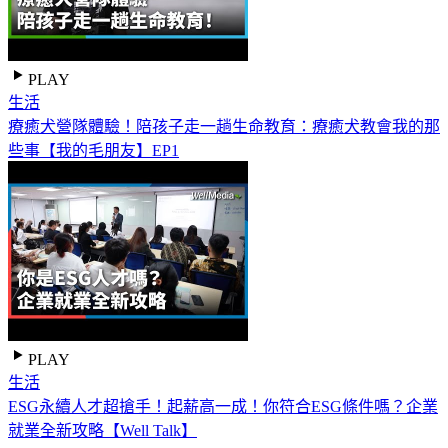
PLAY
生活
療癒犬營隊體驗！陪孩子走一趟生命教育：療癒犬教會我的那
些事【我的毛朋友】EP1
PLAY
生活
ESG永續人才超搶手！起薪高一成！你符合ESG條件嗎？企業
就業全新攻略【Well Talk】