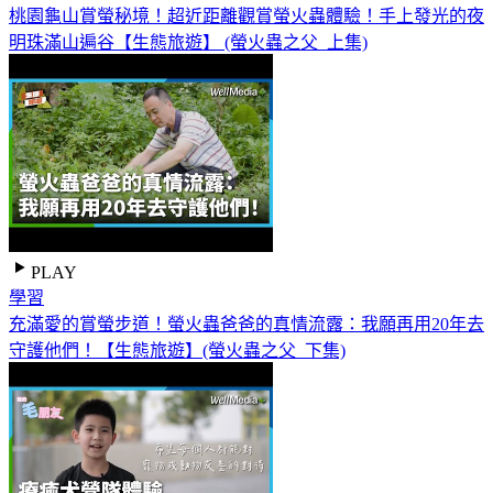
桃園龜山賞螢秘境！超近距離觀賞螢火蟲體驗！手上發光的夜
明珠滿山遍谷【生態旅遊】 (螢火蟲之父_上集)
PLAY
學習
充滿愛的賞螢步道！螢火蟲爸爸的真情流露：我願再用20年去
守護他們！【生態旅遊】(螢火蟲之父_下集)