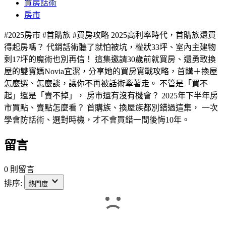
買房話術
房市
#2025房市 #首購族 #買房攻略 2025高利率時代，首購族還買
得起房嗎？ 代銷話術聽了就怕被坑，權狀33坪、室內主建物
剩17坪的魔術也別再信！ 這集邀請30歲前就買房、還勇敢換
屋的雙寶媽Novia宜潔，分享她的買房實戰攻略，首購＋換屋
怎麼選、怎麼談，讓你不再被話術牽著走。 不管是「買不
起」還是「賣不掉」， 房市還有沒有機會？ 2025年下半年房
市買點、賣點怎麼看？ 首購族、換屋族都別錯過這集， 一次
學會防話術、選對時機，才不會買錯一間後悔10年。
留言
0 則留言
排序:
熱門度