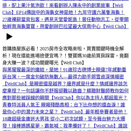
排，配上果汁氣泡飲！來看創辦人陳永中的創業故事【Well
Club】EP14
傳說中的海龜女神是她！九年守護六萬隻海龜！
27歲裸辭當背包客，遇見天堂愛妮島！曾任動物志工，從零開
始孵育海龜寶寶，用愛創辦巴拉望最大保育中心【Well Club】‪
首購換屋族必看！2025房市全攻略來啦，買賣關鍵時機全解
析！現在還能進場撿便宜嗎？！雙寶媽30歲前買房踩雷，竟翻
身大賺一波？成功關鍵曝光【Well Club】
與黑猩猩最深的連結，是她！91歲珍古德博士睽違7年感動重
返台灣，一席金句破防無數人—最得力助手郭雪貞深情揭密
【WellClub】
是親密還是越界？邊界感是什麼？情感邊界該怎
麼拿捏？一句話讓你不舒服卻難以啟齒？楊聰財醫師教你如何
應對那些被踩線的瞬間【WellClub】
你以為主持人都超風光？
青春特派員人氣王 親揭殘酷真相：台下比你想的還血淚！誰
是你心中的潛力未來之星？【WellClub】
最年輕參賽者是他！
18歲超級金庸迷大男孩 從小二初次試鏡，至今舞台魅力大爆
發！接棒媽媽星夢，霸氣喊：我準備好了！【WellClub】
誰說