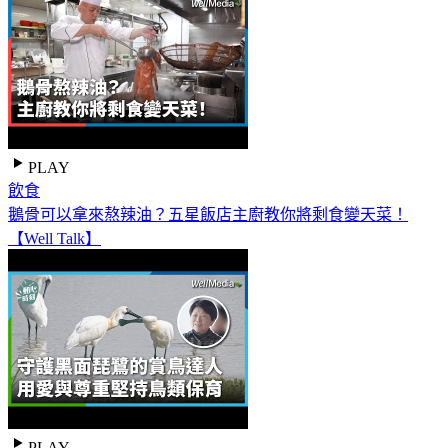
PLAY
飲食
鵝骨可以拿來熬辣油？五星飯店主廚教你將剩食變天菜！
【Well Talk】
PLAY