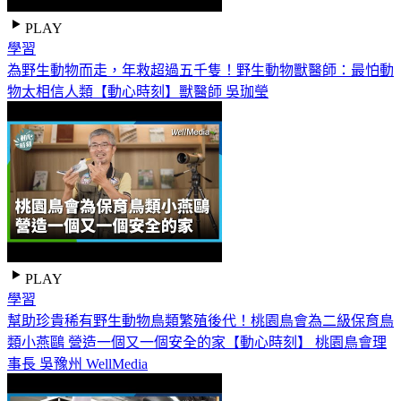
PLAY
學習
為野生動物而走，年救超過五千隻！野生動物獸醫師：最怕動
物太相信人類【動心時刻】獸醫師 吳珈瑩
PLAY
學習
幫助珍貴稀有野生動物鳥類繁殖後代！桃園鳥會為二級保育鳥
類小燕鷗 營造一個又一個安全的家【動心時刻】 桃園鳥會理
事長 吳豫州 WellMedia