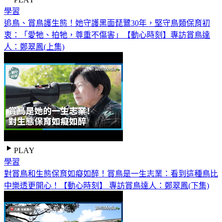
學習
追鳥、賞鳥護生態！她守護黑面琵鷺30年，堅守鳥類保育初
衷：「愛牠、拍牠，尊重不傷害」【動心時刻】專訪賞鳥達
人：鄭翠鳳(上集)
PLAY
學習
對賞鳥和生態保育如癡如醉！賞鳥是一生志業：看到這種鳥比
中樂透更開心！【動心時刻】 專訪賞鳥達人：鄭翠鳳(下集)