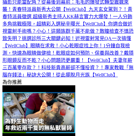
攝影只能當配角？從幕後到幕前：毛毛的爆發式轉型震撼來
襲！青春特派員新秀大公開【WellClub】
九天玄女駕到？！青
春特派員徵選 超級新秀主持人KK赫言實力大爆發！一人分飾
多角挑戰極限，超精彩入選秘辛曝光【WellClub】
你適合做近
視雷射手術嗎？小心！這類族群千萬不能做？散瞳檢查不慎恐
致失明？挑選診所三大關鍵必知！近視雷射常見QA一次搞懂
【WellClub】
眼睛在求救！小心乾眼症找上你！1分鐘自我檢
測，快速為眼睛做健檢！乾眼症如何預防、保養與改善？戴隱
形眼鏡反而不乾？小心問題恐更嚴重！【WellClub】
夫妻年薪
三百萬零存款？！科技新貴高薪卻不懂投資？！專家教戰「無
腦存錢法」秘訣大公開！從此擺脫月光族【WellClub】
為你推薦